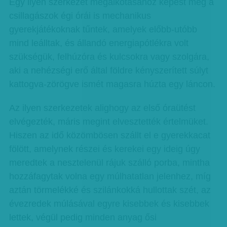
Egy ilyen szerkezet megalkotásához képest még a
csillagászok égi órái is mechanikus
gyerekjátékoknak tűntek, amelyek előbb-utóbb
mind leálltak, és állandó energiapótlékra volt
szükségük, felhúzóra és kulcsokra vagy szolgára,
aki a nehézségi erő által földre kényszerített súlyt
kattogva-zörögve ismét magasra húzta egy láncon.
Az ilyen szerkezetek alighogy az első óraütést
elvégezték, máris megint elvesztették értelmüket.
Hiszen az idő közömbösen szállt el e gyerekkacat
fölött, amelynek részei és kerekei egy ideig úgy
meredtek a nesztelenül rájuk szálló porba, mintha
hozzáfagytak volna egy múlhatatlan jelenhez, míg
aztán törmelékké és szilánkokká hullottak szét, az
évezredek múlásával egyre kisebbek és kisebbek
lettek, végül pedig minden anyag ősi