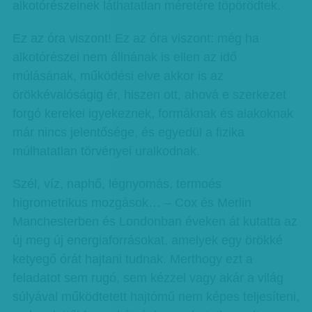
alkotórészeinek láthatatlan méretére töpörödtek.
Ez az óra viszont! Ez az óra viszont: még ha
alkotórészei nem állnának is ellen az idő
múlásának, működési elve akkor is az
örökkévalóságig ér, hiszen ott, ahová e szerkezet
forgó kerekei igyekeznek, formáknak és alakoknak
már nincs jelentősége, és egyedül a fizika
múlhatatlan törvényei uralkodnak.
Szél, víz, naphő, légnyomás, termoés
higrometrikus mozgások… – Cox és Merlin
Manchesterben és Londonban éveken át kutatta az
új meg új energiaforrásokat, amelyek egy örökké
ketyegő órát hajtani tudnak. Merthogy ezt a
feladatot sem rugó, sem kézzel vagy akár a világ
súlyával működtetett hajtómű nem képes teljesíteni,