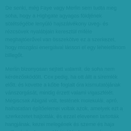
De senki, még Faye vagy Merlin sem tudta meg
soha, hogy a Highgate agyagos földjének
sötétségébe lenyúló hajszálvékony üveg- és
rézcsövek nyalábjain keresztül miféle
meghajtóerővel van összekötve ez a szerkezet,
hogy mozgási energiával lásson el egy leheletfinom
billegőt.
Merlin bizonyosan sejtett valamit, de soha nem
kérdezősködött. Cox pedig, ha ott állt a síremlék
előtt, és követte a kőbe foglalt óra kismutatójának
vánszorgását, mindig érzett valami vigaszfélét.
Mégiscsak Abigail volt, testének molekulái, apró,
halhatatlan építőelemei voltak azok, amelyek ezt a
szerkezetet hajtották, és ezzel elevenen tartották
hangjának, kezei melegének és szeme és haja