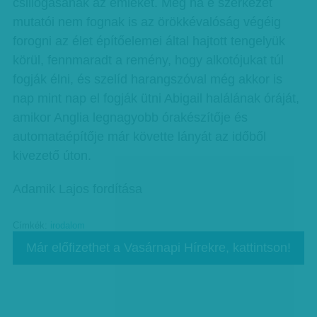
csillogásának az emlékét. Még ha e szerkezet
mutatói nem fognak is az örökkévalóság végéig
forogni az élet építőelemei által hajtott tengelyük
körül, fennmaradt a remény, hogy alkotójukat túl
fogják élni, és szelíd harangszóval még akkor is
nap mint nap el fogják ütni Abigail halálának óráját,
amikor Anglia legnagyobb órakészítője és
automataépítője már követte lányát az időből
kivezető úton.
Adamik Lajos fordítása
Címkék:
irodalom
Már előfizethet a Vasárnapi Hírekre, kattintson!