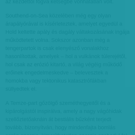
az kezdettől fogva kétségbe vonhatatlan volt.
Southend-on-Sea közelében még egy olyan
árapályórával is kísérleteztek, amelyet egyedül a
Hold keltette apály és dagály váltakozásának ingája
működtetett volna. Sokszor azonban még a
tengerpartok is csak elenyésző vonalakhoz
hasonlítottak, amelyek – hol a vulkánok túlerejétől,
hol csak az erózió kitartó, a világ végéig működő
erőinek engedelmeskedve – belevesztek a
homokba vagy tektonikus katasztrófákban
süllyedtek el.
A Temze-part gőzölgő szeméthegyeitől és a
kipárolgástól inspirálva, amely a nagy vágóhidak
szellőztetőaknáin át bestiális bűzként terjedt
tovább, bizonyítván, hogy mindenfajta bomlás