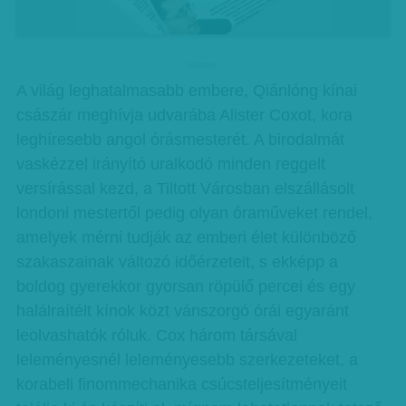
hirdetes
A világ leghatalmasabb embere, Qiánlóng kínai
császár meghívja udvarába Alister Coxot, kora
leghíresebb angol órásmesterét. A birodalmát
vaskézzel irányító uralkodó minden reggelt
versírással kezd, a Tiltott Városban elszállásolt
londoni mestertől pedig olyan óraműveket rendel,
amelyek mérni tudják az emberi élet különböző
szakaszainak változó időérzeteit, s ekképp a
boldog gyerekkor gyorsan röpülő percei és egy
halálraítélt kínok közt vánszorgó órái egyaránt
leolvashatók róluk. Cox három társával
leleményesnél leleményesebb szerkezeteket, a
korabeli finommechanika csúcsteljesítményeit