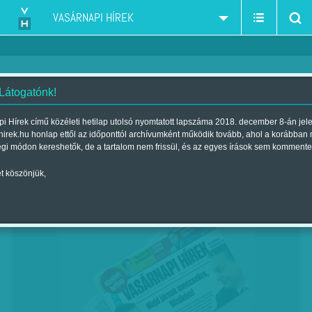
VASÁRNAPI HÍREK
 Látogatónk!
Cox vagy az idő múlása
i Hírek című közéleti hetilap utolsó nyomtatott lapszáma 2018. december 8-án jel
hirek.hu honlap ettől az időponttól archívumként működik tovább, ahol a korábban
| Megjelent a 2018. november 10.-i lapszámban
égi módon kereshetők, de a tartalom nem frissül, és az egyes írások sem kommente
RÉSZLET A REGÉNYBŐL
t köszönjük,