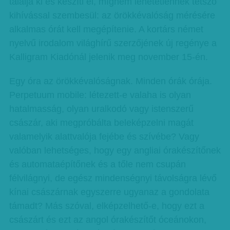
találja ki és készíti el, mígnem lehetetlennek tetsző
kihívással szembesül: az örökkévalóság mérésére
alkalmas órát kell megépítenie. A kortárs német
nyelvű irodalom világhírű szerzőjének új regénye a
Kalligram Kiadónál jelenik meg november 15-én.
Egy óra az örökkévalóságnak. Minden órák órája.
Perpetuum mobile: létezett-e valaha is olyan
hatalmasság, olyan uralkodó vagy istenszerű
császár, aki megpróbálta beleképzelni magát
valamelyik alattvalója fejébe és szívébe? Vagy
valóban lehetséges, hogy egy angliai órakészítőnek
és automataépítőnek és a tőle nem csupán
félvilágnyi, de egész mindenségnyi távolságra lévő
kínai császárnak egyszerre ugyanaz a gondolata
támadt? Más szóval, elképzelhető-e, hogy ezt a
császárt és ezt az angol órakészítőt óceánokon,