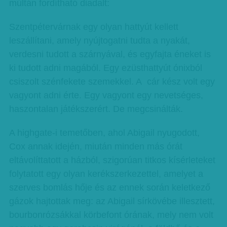
múltán fordítható diadalt:
Szentpétervárnak egy olyan hattyút kellett
leszállítani, amely nyújtogatni tudta a nyakát,
verdesni tudott a szárnyával, és egyfajta éneket is
ki tudott adni magából. Egy ezüsthattyút ónixból
csiszolt szénfekete szemekkel. A cár kész volt egy
vagyont adni érte. Egy vagyont egy nevetséges,
haszontalan játékszerért. De megcsinálták.
A highgate-i temetőben, ahol Abigail nyugodott,
Cox annak idején, miután minden más órát
eltávolíttatott a házból, szigorúan titkos kísérleteket
folytatott egy olyan kerékszerkezettel, amelyet a
szerves bomlás hője és az ennek során keletkező
gázok hajtottak meg: az Abigail sírkövébe illesztett,
bourbonrózsákkal körbefont órának, mely nem volt