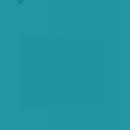
társadalmi célú hirdetés