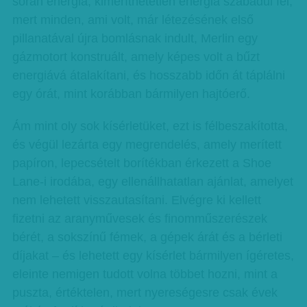
során energia, kimeríthetetlen energia szabadul fel,
mert minden, ami volt, már létezésének első
pillanatával újra bomlásnak indult, Merlin egy
gázmotort konstruált, amely képes volt a bűzt
energiává átalakítani, és hosszabb időn át táplálni
egy órát, mint korábban bármilyen hajtóerő.
Ám mint oly sok kísérletüket, ezt is félbeszakította,
és végül lezárta egy megrendelés, amely merített
papíron, lepecsételt borítékban érkezett a Shoe
Lane-i irodába, egy ellenállhatatlan ajánlat, amelyet
nem lehetett visszautasítani. Elvégre ki kellett
fizetni az aranyművesek és finomműszerészek
bérét, a sokszínű fémek, a gépek árát és a bérleti
díjakat – és lehetett egy kísérlet bármilyen ígéretes,
eleinte nemigen tudott volna többet hozni, mint a
puszta, értéktelen, mert nyereségesre csak évek