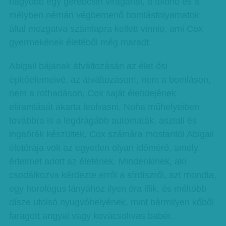
nagyobb egy gerebcsin virágánál, a földhő és a
mélyben némán végbemenő bomlásfolyamatok
által mozgatva számlapra kellett vinnie, ami Cox
gyermekének életéből még maradt.
Abigail bájának átváltozásán az élet ősi
építőelemeivé, az átváltozáson!, nem a bomláson,
nem a rothadáson, Cox saját életidejének
eliramlását akarta leolvasni. Noha műhelyeiben
továbbra is a legdrágább automaták, asztali és
ingaórák készültek, Cox számára mostantól Abigail
életórája volt az egyetlen olyan időmérő, amely
értelmet adott az életének. Mindenkinek, aki
csodálkozva kérdezte erről a sírdíszről, azt mondta,
egy horológus lányához ilyen óra illik, és méltóbb
dísze utolsó nyugvóhelyének, mint bármilyen kőből
faragott angyal vagy kovácsoltvas babér.