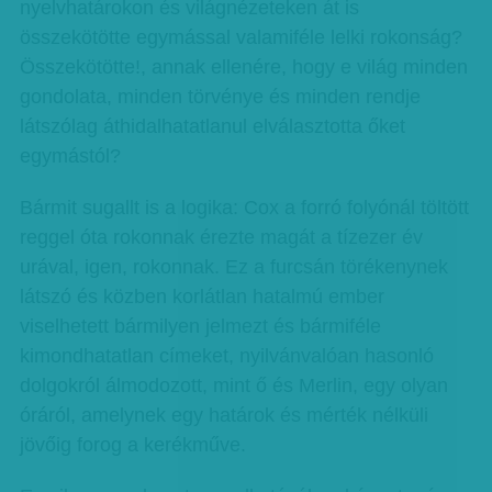
nyelvhatárokon és világnézeteken át is
összekötötte egymással valamiféle lelki rokonság?
Összekötötte!, annak ellenére, hogy e világ minden
gondolata, minden törvénye és minden rendje
látszólag áthidalhatatlanul elválasztotta őket
egymástól?
Bármit sugallt is a logika: Cox a forró folyónál töltött
reggel óta rokonnak érezte magát a tízezer év
urával, igen, rokonnak. Ez a furcsán törékenynek
látszó és közben korlátlan hatalmú ember
viselhetett bármilyen jelmezt és bármiféle
kimondhatatlan címeket, nyilvánvalóan hasonló
dolgokról álmodozott, mint ő és Merlin, egy olyan
óráról, amelynek egy határok és mérték nélküli
jövőig forog a kerékműve.