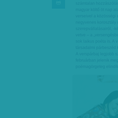
számtalan hozzászólás
magyar költő öt nap al
verseivel a közösségi 
negyvenes korosztály n
szerepvállalásairól, -k
vetve – a „versengésbe
sok laikus poéta is. A
társadalmi párbeszéd k
A verspárbaj legjobb s
februárban jelenik m
poémagörgeteg elindító