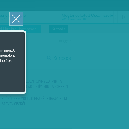
ősnők nőnapra
Megtáncoltatott Oscar-szobor
us 16.
2018. március 16.
i Hírekre, kattintson!
Kutatás
magyar
ent meg. A
start
 megjelent
Keresés
lhetőek.
stop
KÖVETKEZŐ:
ÉDESEN KÖNNYED, MINT A
VATTACUKOR, ÉS ADDIKTÍV, MINT A KOFFEIN:
A…
ELŐZŐ:
NEM VOLT JÓ FEJ - ÉLETRAJZI FILM
STEVE JOBSRÓL