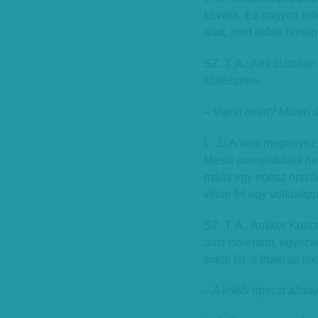
követik. Ez nagyon lelk
alatt, mint előtte hónap
SZ. T. A.: Ami biztosa
költészetre.
– Vajon miért? Miben á
L. J.: A vers megnevez,
Messi aranylabdája hely
máris egy egész orsz
villan fel egy voltaké
SZ. T. A.: Amikor Kolo
amit ismertem, egyszer
sokat fel is írtam az is
– A költői riposzt ált