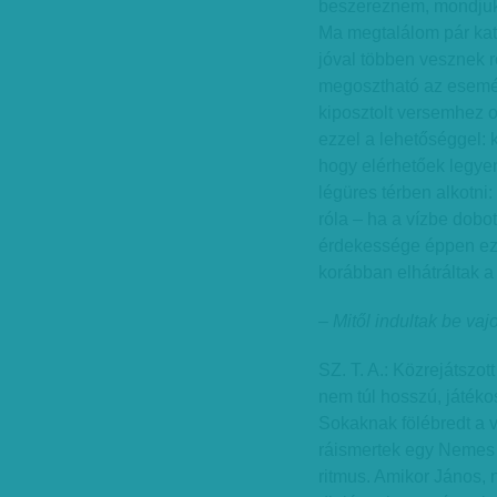
beszereznem, mondjuk,
Ma megtalálom pár katt
jóval többen vesznek r
megosztható az esemény
kiposztolt versemhez od
ezzel a lehetőséggel: k
hogy elérhetőek legye
légüres térben alkotni:
róla – ha a vízbe dobot
érdekessége éppen ez v
korábban elhátráltak a 
– Mitől indultak be vaj
SZ. T. A.: Közrejátszot
nem túl hosszú, játék
Sokaknak fölébredt a v
ráismertek egy Nemes N
ritmus. Amikor János, n