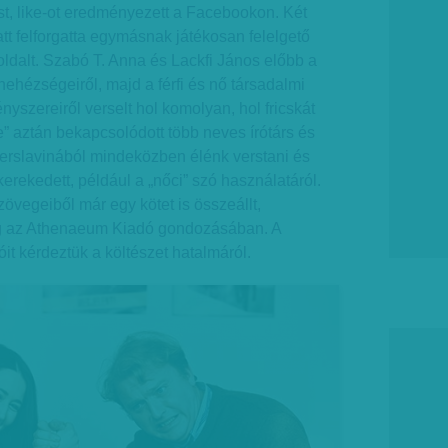
t, like-ot eredményezett a Facebookon. Két
att felforgatta egymásnak játékosan felelgető
oldalt. Szabó T. Anna és Lackfi János előbb a
ehézségeiről, majd a férfi és nő társadalmi
ényszereiről verselt hol komolyan, hol fricskát
” aztán bekapcsolódott több neves írótárs és
 verslavinából mindeközben élénk verstani és
erekedett, például a „nőci” szó használatáról.
zövegeiből már egy kötet is összeállt,
eg az Athenaeum Kiadó gondozásában. A
it kérdeztük a költészet hatalmáról.