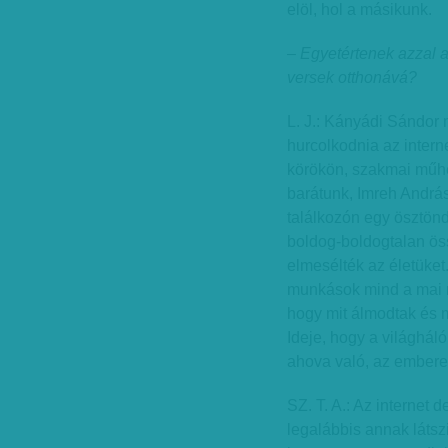
elöl, hol a másikunk.
– Egyetértenek azzal a
versek otthonává?
L. J.: Kányádi Sándor 
hurcolkodnia az interne
körökön, szakmai műhe
barátunk, Imreh András,
találkozón egy ösztönd
boldog-boldogtalan össz
elmesélték az életüket
munkások mind a mai n
hogy mit álmodtak és m
Ideje, hogy a világhál
ahova való, az embere
SZ. T. A.: Az internet
legalábbis annak látsz