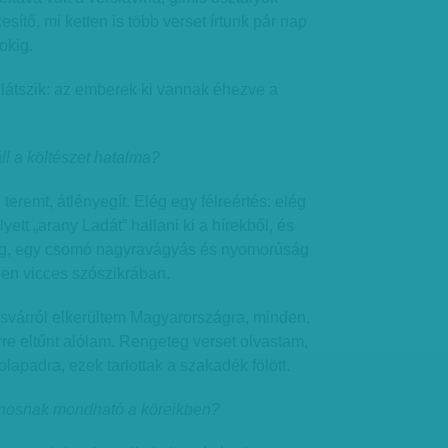
esítő, mi ketten is több verset írtunk pár nap
okig.
n látszik: az emberek ki vannak éhezve a
ll a költészet hatalma?
 teremt, átlényegít. Elég egy félreértés: elég
ett „arany Ladát” hallani ki a hírekből, és
ág, egy csomó nagyravágyás és nyomorúság
ppen vicces szószikrában.
zsvárról elkerültem Magyarországra, minden,
re eltűnt alólam. Rengeteg verset olvastam,
kolapadra, ezek tartottak a szakadék fölött.
alánosnak mondható a köreikben?