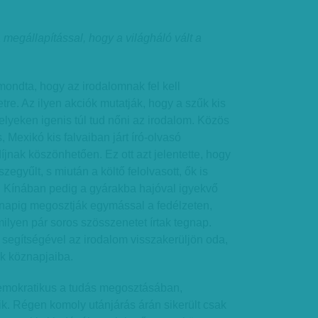
 megállapítással, hogy a világháló vált a
mondta, hogy az irodalomnak fel kell
tre. Az ilyen akciók mutatják, hogy a szűk kis
lyeken igenis túl tud nőni az irodalom. Közös
 Mexikó kis falvaiban járt író-olvasó
íjnak köszönhetően. Ez ott azt jelentette, hogy
egyűlt, s miután a költő felolvasott, ők is
. Kínában pedig a gyárakba hajóval igyekvő
apig megosztják egymással a fedélzeten,
ilyen pár soros szösszenetet írtak tegnap.
ó segítségével az irodalom visszakerüljön oda,
k köznapjaiba.
 demokratikus a tudás megosztásában,
ik. Régen komoly utánjárás árán sikerült csak