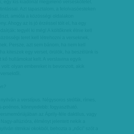
 egy kis kiadónál megjelenő verseskötetet.
intással. Azt tapasztalom, a felolvasóesteken
észt, amióta a közösségi oldalakon
. Ahogy az is jó érzéssel tölt el, ha egy
aírják: tegyél ki még! A költőknek élnie kell
özösségi teret kell létrehozni a verseknek,
nek. Persze, azt sem bánom, ha nem kell
 ha kiteszek egy verset, örülök, ha beszélünk is
t kő hullámokat kelt. A verslavina egyik
olt: olyan embereket is bevonzott, akik
versektől.
on?
t nyilván a verstípus. Négysoros strófák, rímes,
os-poénos, könnyedebb: fogyasztható.
ersmemóriájában az Áprily-féle daktilus, vagy
agy-allúzióra, élményt jelentett nekik a
yilván ritmikai okokból, behozta a „nőci” szót a