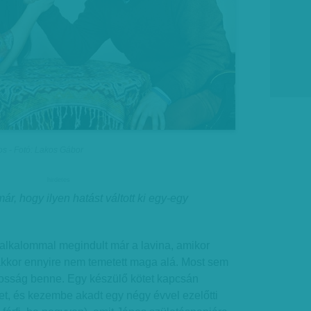
os - Fotó: Lakos Gábor
hirdetes
már, hogy ilyen hatást váltott ki egy-egy
lkalommal megindult már a lavina, amikor
e akkor ennyire nem temetett maga alá. Most sem
tosság benne. Egy készülő kötet kapcsán
et, és kezembe akadt egy négy évvel ezelőtti