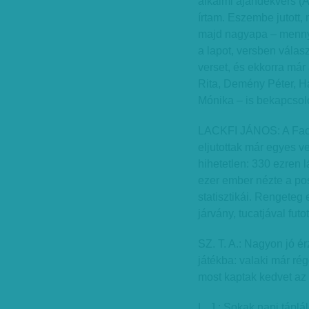
alkalmi ajándékvers (A
írtam. Eszembe jutott, 
majd nagyapa – mennyir
a lapot, versben válasz
verset, és ekkorra már
Rita, Demény Péter, H
Mónika – is bekapcso
LACKFI JÁNOS: A Face
eljutottak már egyes v
hihetetlen: 330 ezren 
ezer ember nézte a po
statisztikái. Rengeteg
járvány, tucatjával fut
SZ. T. A.: Nagyon jó ér
játékba: valaki már rég
most kaptak kedvet az 
L. J.: Sokak napi táplá