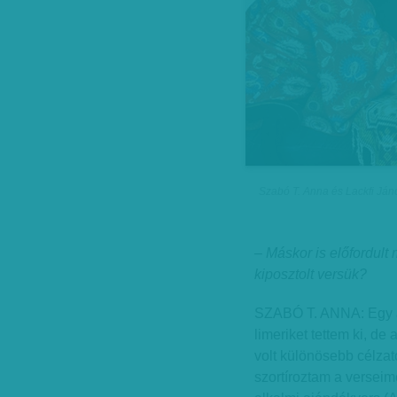
Szabó T. Anna és Lackfi Ján
– Máskor is előfordult 
kiposztolt versük?
SZABÓ T. ANNA: Egy a
limeriket tettem ki, d
volt különösebb célza
szortíroztam a verseim