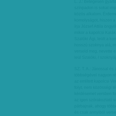
L. J.: Betegesen gyárt
színpadon is sokat imp
közös alkalom. Érdeme
komolyságot, hiszen a 
írja József Attila öng
mikor a kapolcsi Kalá
Szalóki Ági, leült a k
hosszú szoknya alá, mel
verseld meg, nevette e
leül Szalóki, / szoknyáj
SZ. T. A.: Jánossal és
többségével nagyon rég
az említett kapolcsi 
folyt, nem közösségi té
kérdésemet versben fo
az igen szórakoztató 
párbajnak, ahogy többe
és csak annyiból verse