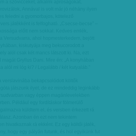
om a szóvicceket, alkalmi apróságokat,
rovizálok, Annával is volt már jó néhány ilyen
s feledni a gyomorbajos, kötelező
vers játékként is felfogható. „Csecse-becse” –
yilkossága előtt nem sokkal. Kedves emlék,
ka Versudvarra, ahol hopmesterkedem, bejött
onyhában, kiskutyája meg bekucorodott a
y alól csak két mancs látszott ki. Na, ezt
l magát Gryllus Dani. Mire én: „A konyhában
a alól mi lóg ki? / Legalább / két kutyaláb.”
 a verslavinába bekapcsolódott költők
óta játszunk ilyet, de ez mindeddig leginkább
Versudvarban vagy éppen magánlevelekben
rben. Például egy fordításkor fölmerülő
galmazva küldtem el, és versben érkezett rá
válasz. Azonban én ezt nem tekintem
n hivatkoznak rá ekként. Ez egy költői játék,
ny, hogy egy pályán futunk, és hol egyikünk fut