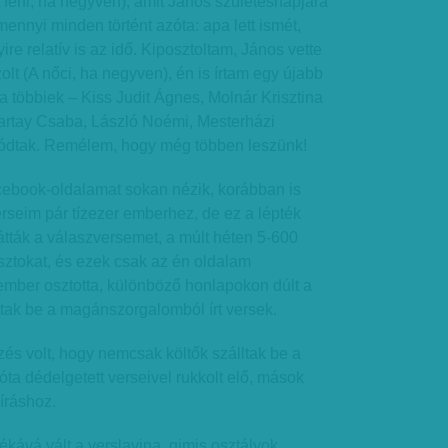
 férfi, ha negyven), amit János születésnapjára
mennyi minden történt azóta: apa lett ismét,
e relatív is az idő. Kiposztoltam, János vette
olt (A nőci, ha negyven), én is írtam egy újabb
 a többiek – Kiss Judit Ágnes, Molnár Krisztina
artay Csaba, László Noémi, Mesterházi
lódtak. Remélem, hogy még többen leszünk!
book-oldalamat sokan nézik, korábban is
erseim pár tízezer emberhez, de ez a lépték
látták a válaszversemet, a múlt héten 5-600
sztokat, és ezek csak az én oldalam
 ember osztotta, különböző honlapokon dúlt a
ottak be a magánszorgalomból írt versek.
zés volt, hogy nemcsak költők szálltak be a
óta dédelgetett verseivel rukkolt elő, mások
íráshoz.
lékává vált a verslavina, gimis osztályok