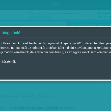
hirdetés
Ha még egyszer nyolcvanéves…
Barbie-h
2018. március 16.
2018. márci
Már előfizethet a Vasárnap
 Látogatónk!
i Hírek című közéleti hetilap utolsó nyomtatott lapszáma 2018. december 8-án jel
hirek.hu honlap ettől az időponttól archívumként működik tovább, ahol a korábban
ókusz
Szerintem
Ízlés
Sport
égi módon kereshetők, de a tartalom nem frissül, és az egyes írások sem kommente
t köszönjük,
ndéknak indult -
s százezrek játéka lett
jelent a 2016. január 16.-i lapszámban
ott ki, több százezres látogatottságot hozott,