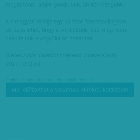
megtörténik, amire gondolunk, amitől rettegünk.
Kis magyar korrajz egy különös fantáziavilágban –
de az is lehet, hogy a körülöttünk lévő világ ilyen,
csak félünk elvegyülni az óceánnal.
(Veres Attila: Odakint sötétebb. Agave Kiadó,
2017., 272 o.)
Címkék:
magyar irodalom
,
könyvajánló-recenzió
Már előfizethet a Vasárnapi Hírekre, kattintson!