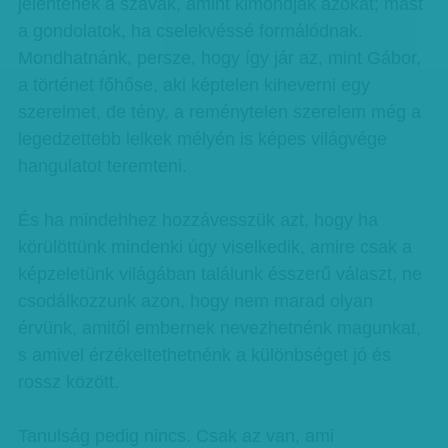
jelentenek a szavak, amint kimondják azokat; mást
a gondolatok, ha cselekvéssé formálódnak.
Mondhatnánk, persze, hogy így jár az, mint Gábor,
a történet főhőse, aki képtelen kiheverni egy
szerelmet, de tény, a reménytelen szerelem még a
legedzettebb lelkek mélyén is képes világvége
hangulatot teremteni.
És ha mindehhez hozzávesszük azt, hogy ha
körülöttünk mindenki úgy viselkedik, amire csak a
képzeletünk világában találunk ésszerű választ, ne
csodálkozzunk azon, hogy nem marad olyan
érvünk, amitől embernek nevezhetnénk magunkat,
s amivel érzékeltethetnénk a különbséget jó és
rossz között.
Tanulság pedig nincs. Csak az van, ami