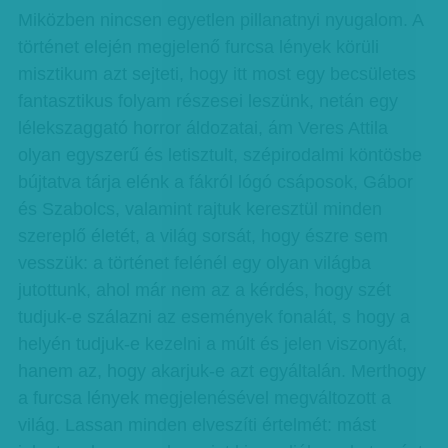
Miközben nincsen egyetlen pillanatnyi nyugalom. A
történet elején megjelenő furcsa lények körüli
misztikum azt sejteti, hogy itt most egy becsületes
fantasztikus folyam részesei leszünk, netán egy
lélekszaggató horror áldozatai, ám Veres Attila
olyan egyszerű és letisztult, szépirodalmi köntösbe
bújtatva tárja elénk a fákról lógó csáposok, Gábor
és Szabolcs, valamint rajtuk keresztül minden
szereplő életét, a világ sorsát, hogy észre sem
vesszük: a történet felénél egy olyan világba
jutottunk, ahol már nem az a kérdés, hogy szét
tudjuk-e szálazni az események fonalát, s hogy a
helyén tudjuk-e kezelni a múlt és jelen viszonyát,
hanem az, hogy akarjuk-e azt egyáltalán. Merthogy
a furcsa lények megjelenésével megváltozott a
világ. Lassan minden elveszíti értelmét: mást