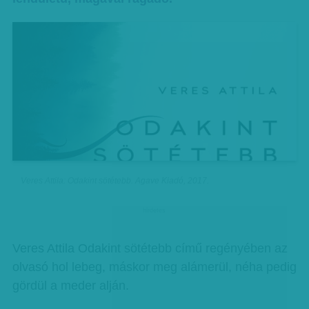
Veres Attila: Odakint sötétebb. Agave Kiadó, 2017.
hirdetes
Veres Attila Odakint sötétebb című regényében az
olvasó hol lebeg, máskor meg alámerül, néha pedig
gördül a meder alján.