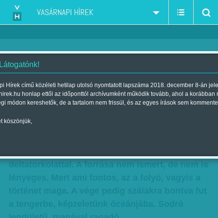
VASÁRNAPI HÍREK
 Látogatónk!
Csápok, álmok, szerelmek –
i Hírek című közéleti hetilap utolsó nyomtatott lapszáma 2018. december 8-án jel
hirek.hu honlap ettől az időponttól archívumként működik tovább, ahol a korábban
Veres Attila: Odakint sötétebb
égi módon kereshetők, de a tartalom nem frissül, és az egyes írások sem kommente
Szerző:
F. Tóth Benedek
| Megjelent a 2017. szeptember 09.-i
t köszönjük,
lapszámban
Olyan ez a regény, akár egy folyó,
deltatorkolattal. A forrása nem ismert, de nem is
lényeges. Mert ami fontos, az a folyó, vagyis a
történet maga. A vége pedig szálakra bontva fut
a tengerbe, képzeletünk óceánjába. Sodró
lendületű, magával ragadó.