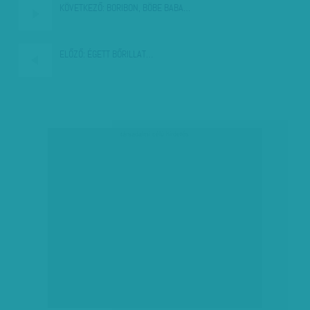
KÖVETKEZŐ:
BORIBON, BÖBE BABA…
ELŐZŐ:
ÉGETT BŐRILLAT…
társadalmi célú hirdetés