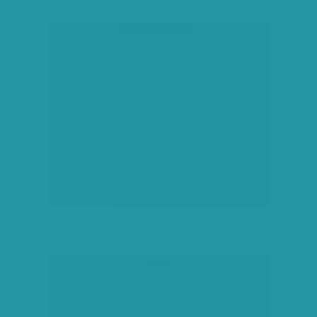
társadalmi célú hirdetés
hirdetés