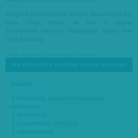
A legjobb persze egy kis délutáni szunyókálást egy
sötét, hűvös helyen, de erre a magyar
munkahelyek túlnyomó többségében sajnos nem
nyílik lehetőség.
Címkék:
egészségügy
,
beteg-betegség
,
depresszió
Már előfizethet a Vasárnapi Hírekre, kattintson!
Tünetek:
❙ kimerültség, koncentrációképesség
csökkenése
❙ álmatlanság
❙ nyugtalanság, szorongás
❙ ingerlékenység