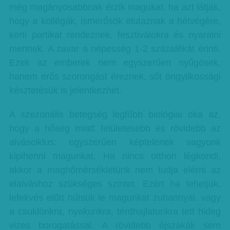
még magányosabbnak érzik magukat, ha azt látják,
hogy a kollégák, ismerősök elutaznak a hétvégére,
kerti partikat rendeznek, fesztiválokra és nyaralni
mennek. A zavar a népesség 1-2 százalékát érinti.
Ezek az emberek nem egyszerűen nyűgösek,
hanem erős szorongást éreznek, sőt öngyilkossági
késztetésük is jelentkezhet.
A szezonális betegség legfőbb biológiai oka az,
hogy a hőség miatt felületesebb és rövidebb az
alvásciklus: egyszerűen képtelenek vagyunk
kipihenni magunkat. Ha nincs otthon légkondi,
akkor a maghőmérsékletünk nem tudja elérni az
elalváshoz szükséges szintet. Ezért ha tehetjük,
lefekvés előtt hűtsük le magunkat zuhannyal, vagy
a csuklónkra, nyakunkra, térdhajlatunkra tett hideg
vizes borogatással. A rövidebb éjszakák sem