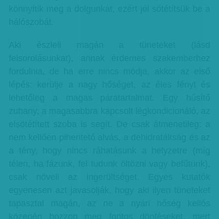
könnyítik meg a dolgunkat, ezért jól sötétítsük be a
hálószobát.
Aki észleli magán a tüneteket (lásd
felsorolásunkat), annak érdemes szakemberhez
fordulnia, de ha erre nincs módja, akkor az első
lépés: kerülje a nagy hőséget, az éles fényt és
lehetőleg a magas páratartalmat. Egy hűsítő
zuhany, a magasabbra kapcsolt légkondicionáló, az
elsötétített szoba is segít. De csak átmenetileg: a
nem kellően pihentető alvás, a dehidratáltság és az
a tény, hogy nincs ráhatásunk a helyzetre (míg
télen, ha fázunk, fel tudunk öltözni vagy befűtünk),
csak növeli az ingerültséget. Egyes kutatók
egyenesen azt javasolják, hogy aki ilyen tüneteket
tapasztal magán, az ne a nyári hőség kellős
közepén hozzon meg fontos döntéseket, mert