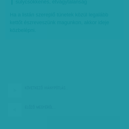
❙ súlycsökkenés, étvágytalanság
Ha a listán szereplő tünetek közül legalább
kettőt észreveszünk magunkon, akkor ideje
közbelépni.
KÖVETKEZŐ:
HIÁNYPÓTLÁS…
ELŐZŐ:
MEGYÉRŐL…