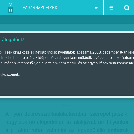
VASÁRNAPI HÍREK
 Látogatónk!
Depresszió nyáron
i Hírek című közéleti hetilap utolsó nyomtatott lapszáma 2018. december 8-án jel
hirek.hu honlap ettől az időponttól archívumként működik tovább, ahol a korábban
Szerző:
Munkatársunktól
| Megjelent a 2013. július 28.-i lapszámban
égi módon kereshetők, de a tartalom nem frissül, és az egyes írások sem kommente
t köszönjük,
Nem elírás: a szezonális depresszió nemcsak
télen, a hideg és a napfény hiánya miatt
támadhat, hanem nyáron is.
hirdetes
A nyári depresszió kialakulásában szerepet játszik,
hogy sok nő elégedetlen az alakjával, amit ilyenkor
alig takar ruha, valamint az egyedülálló emberek