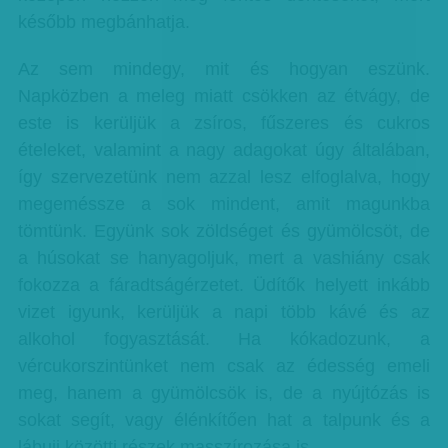
később megbánhatja.
Az sem mindegy, mit és hogyan eszünk.
Napközben a meleg miatt csökken az étvágy, de
este is kerüljük a zsíros, fűszeres és cukros
ételeket, valamint a nagy adagokat úgy általában,
így szervezetünk nem azzal lesz elfoglalva, hogy
megeméssze a sok mindent, amit magunkba
tömtünk. Együnk sok zöldséget és gyümölcsöt, de
a húsokat se hanyagoljuk, mert a vashiány csak
fokozza a fáradtságérzetet. Üdítők helyett inkább
vizet igyunk, kerüljük a napi több kávé és az
alkohol fogyasztását. Ha kókadozunk, a
vércukorszintünket nem csak az édesség emeli
meg, hanem a gyümölcsök is, de a nyújtózás is
sokat segít, vagy élénkítően hat a talpunk és a
lábujj közötti részek masszírozása is.