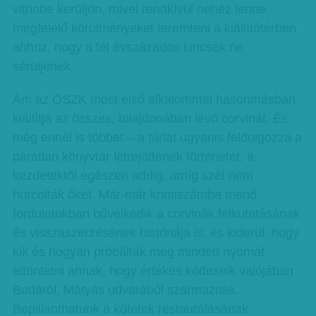
vitrinbe kerüljön, mivel rendkívül nehéz lenne
megfelelő körülményeket teremteni a kiállítótérben
ahhoz, hogy a fél évszázados kincsek ne
sérüljenek.
Ám az OSZK most első alkalommal hasonmásban
kiállítja az összes, tulajdonában lévő corvinát. És
még ennél is többet – a tárlat ugyanis feldolgozza a
páratlan könyvtár létrejöttének történetét, a
kezdetektől egészen addig, amíg szét nem
hurcolták őket. Már-már krimiszámba menő
fordulatokban bővelkedik a corvinák felkutatásának
és visszaszerzésének históriája is, és kiderül, hogy
kik és hogyan próbálták meg minden nyomát
eltüntetni annak, hogy értékes kódexeik valójában
Budáról, Mátyás udvarából származnak.
Bepillanthatunk a kötetek restaurálásának