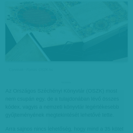
Corvinák - Forrás: OSZK.hu
hirdetes
Az Országos Széchényi Könyvtár (OSZK) most
nem csupán egy, de a tulajdonában lévő összes
kódex, vagyis a nemzeti könyvtár legértékesebb
gyűjteményének megtekintését lehetővé tette.
Arra sajnos nincs lehetőség, hogy mind a 35 kötet