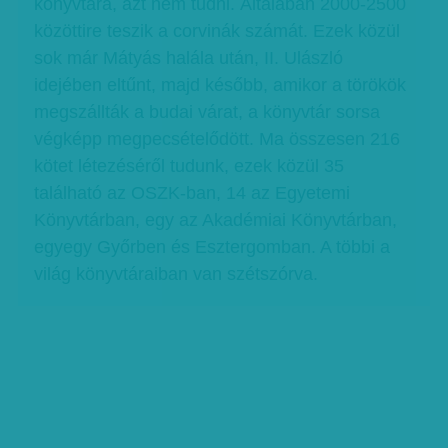
könyvtára, azt nem tudni. Általában 2000-2500
közöttire teszik a corvinák számát. Ezek közül
sok már Mátyás halála után, II. Ulászló
idejében eltűnt, majd később, amikor a törökök
megszállták a budai várat, a könyvtár sorsa
végképp megpecsételődött. Ma összesen 216
kötet létezéséről tudunk, ezek közül 35
található az OSZK-ban, 14 az Egyetemi
Könyvtárban, egy az Akadémiai Könyvtárban,
egyegy Győrben és Esztergomban. A többi a
világ könyvtáraiban van szétszórva.