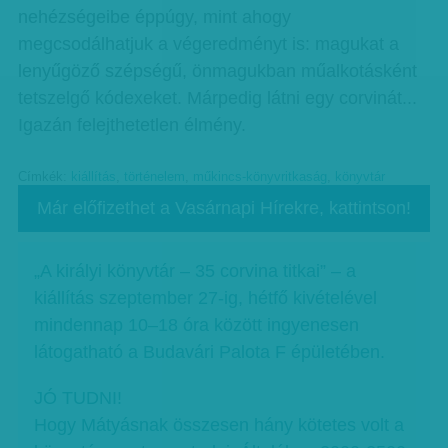
nehézségeibe éppúgy, mint ahogy
megcsodálhatjuk a végeredményt is: magukat a
lenyűgöző szépségű, önmagukban műalkotásként
tetszelgő kódexeket. Márpedig látni egy corvinát...
Igazán felejthetetlen élmény.
Címkék:
kiállítás
,
történelem
,
műkincs-könyvritkaság
,
könyvtár
Már előfizethet a Vasárnapi Hírekre, kattintson!
„A királyi könyvtár – 35 corvina titkai” – a
kiállítás szeptember 27-ig, hétfő kivételével
mindennap 10–18 óra között ingyenesen
látogatható a Budavári Palota F épületében.
JÓ TUDNI!
Hogy Mátyásnak összesen hány kötetes volt a