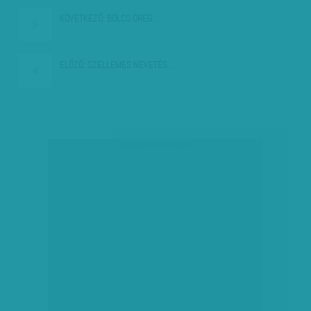
KÖVETKEZŐ:
BÖLCS ÖREG…
ELŐZŐ:
SZELLEMES NEVETÉS…
társadalmi célú hirdetés