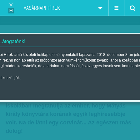
VASÁRNAPI HÍREK
 Látogatónk!
Látni egy corvinát... Az egészen
i Hírek című közéleti hetilap utolsó nyomtatott lapszáma 2018. december 8-án jel
hirek.hu honlap ettől az időponttól archívumként működik tovább, ahol a korábban
más dolog!
égi módon kereshetők, de a tartalom nem frissül, és az egyes írások sem kommente
Szerző:
Diószegi-Horváth Nóra
| Megjelent a 2015. július 04.-i
t köszönjük,
lapszámban
Azt viszonylag korán, még az általános
iskolában megtanulja az ember, hogy Mátyás
király könyvtára korának egyik leghíresebbje
volt. Na de látni egy corvinát... Az egészen más
dolog!