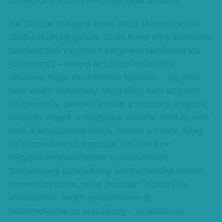
író, Borbély Szilárd Nincselenekjét olvasva.
Tar Sándor Tarságok című, 2003 szeptemberétől
2005 januárjáig (január 30-án hunyt el) a debreceni
szerkesztésű vagy.hu-n megjelent tárcasorozata
(50 írásmű) – melyet az utókor hálásabbik
részének tagjai most kiadtak kötetben – ugyanis
nem vidám olvasmány. Vagy főleg nem az (mert
közben az is, persze). Inkább a szomorú, tragikus,
sírnivaló világot, a világunkat mutatja. Mert ez nem
csak a lecsúszottak világa, hanem a miénk, főleg,
ha társadalomnak hazudjuk ezt a 93 ezer
négyzetkilométert belakó emberhalmazt.
Szegénységi bizonyítvány össznépességi szinten,
nyersen-tömören, néha „kócosan” elbeszélve,
alulnézetből, lokális problémákon át,
felülemelkedve az országosig – az általános