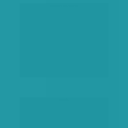
társadalmi célú hirdetés
hirdetés