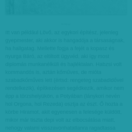
hirdetes
Itt van például Lövő, az egykori építész, jelenleg
gyepmester, aki akkor is hangadója a társaságnak,
ha hallgatag. Mellette fogja a fejét a kopasz és
nyurga Báró, az eltiltott ügyvéd, aki így most
diplomás munkanélküli és hajléktalan. Habzsi volt
kommandós is, aztán kőműves, de mióta
szabadkőműves lett (értsd: rengeteg szabadidővel
rendelkezik), építkezésen segédkezik, amikor nem
épp a törzshelyükön, a Potyában (lánykori nevén
hol Orgona, hol Rezeda) osztja az észt. Ő hozta a
körbe Hiramot, akit egyenesen a felesége küldött,
mikor már tiszta depi volt az elbocsátása miatt,
nehogy valami visszavonhatatlanra ragadtassa