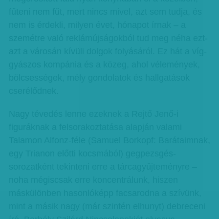
fűteni nem fűt, mert nincs mivel, azt sem tudja, és
nem is érdekli, milyen évet, hónapot írnak – a
szemétre való reklámújságokból tud meg néha ezt-
azt a városán kívüli dolgok folyásáról. Ez hát a víg-
gyászos kompánia és a közeg, ahol vélemények,
bölcsességek, mély gondolatok és hallgatások
cserélődnek.
Nagy tévedés lenne ezeknek a Rejtő Jenő-i
figuráknak a felsorakoztatása alapján valami
Talamon Alfonz-féle (Samuel Borkopf: Barátaimnak,
egy Trianon előtti kocsmából) gegpezsgés-
sorozatként tekinteni erre a tárcagyűjteményre –
noha mégiscsak erre koncentrálunk, hiszen
máskülönben hasonlóképp facsarodna a szívünk,
mint a másik nagy (már szintén elhunyt) debreceni