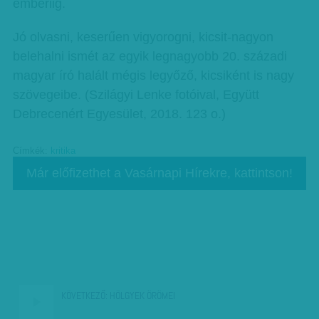
emberiig.
Jó olvasni, keserűen vigyorogni, kicsit-nagyon
belehalni ismét az egyik legnagyobb 20. századi
magyar író halált mégis legyőző, kicsiként is nagy
szövegeibe. (Szilágyi Lenke fotóival, Együtt
Debrecenért Egyesület, 2018. 123 o.)
Címkék:
kritika
Már előfizethet a Vasárnapi Hírekre, kattintson!
KÖVETKEZŐ:
HÖLGYEK ÖRÖMEI