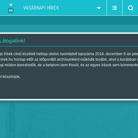
VASÁRNAPI HÍREK
 Látogatónk!
Életalsó, végállomás
i Hírek című közéleti hetilap utolsó nyomtatott lapszáma 2018. december 8-án jel
hirek.hu honlap ettől az időponttól archívumként működik tovább, ahol a korábban
Szerző:
(horner)
| Megjelent a 2018. november 23.-i lapszámban
égi módon kereshetők, de a tartalom nem frissül, és az egyes írások sem kommente
t köszönjük,
Tar Sándor: Vén Ede