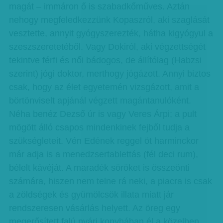
magát – immáron ő is szabadkőműves. Aztán
nehogy megfeledkezzünk Kopaszról, aki szaglását
vesztette, annyit gyógyszerezték, hátha kigyógyul a
szeszszeretetéből. Vagy Dokiról, aki végzettségét
tekintve férfi és női bádogos, de állítólag (Habzsi
szerint) jógi doktor, merthogy jógázott. Annyi biztos
csak, hogy az élet egyetemén vizsgázott, amit a
börtönviselt apjánál végzett magántanulóként.
Néha benéz Dezső úr is vagy Veres Árpi; a pult
mögött álló csapos mindenkinek fejből tudja a
szükségleteit. Vén Edének reggel öt harminckor
már adja is a menedzsertablettás (fél deci rum),
bélelt kávéját. A maradék söröket is összeönti
számára, hiszen nem telne rá neki, a piacra is csak
a zöldségek és gyümölcsök illata miatt jár
rendszeresen vásárlás helyett. Az öreg egy
megerősített falú nyári konyhában él a közelben,