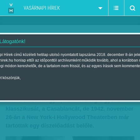
VASÁRNAPI HÍREK
 Látogatónk!
75. ÉVFORDULÓ -Casablanca,
i Hírek című közéleti hetilap utolsó nyomtatott lapszáma 2018. december 8-án jel
hirek.hu honlap ettől az időponttól archívumként működik tovább, ahol a korábban
a filmtörténet klasszikusa
égi módon kereshetők, de a tartalom nem frissül, és az egyes írások sem kommente
Szerző:
VH ajánló
| Megjelent a 2017. november 25.-i lapszámban
t köszönjük,
Hivatalosan csak 1943-ban mutatták be a
filmtörténelem egyik, ha nem a legnagyobb
klasszikusát, a Casablancát, de 1942. november
26-án a New York-i Hollywood Theaterben már
tartottak egy díszelőadást belőle.