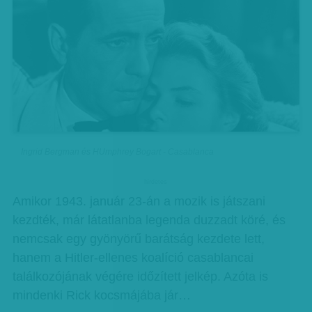
Ingrid Bergman és HUmphrey Bogart - Casablanca
hirdetes
Amikor 1943. január 23-án a mozik is játszani
kezdték, már látatlanba legenda duzzadt köré, és
nemcsak egy gyönyörű barátság kezdete lett,
hanem a Hitler-ellenes koalíció casablancai
találkozójának végére időzített jelkép. Azóta is
mindenki Rick kocsmájába jár…