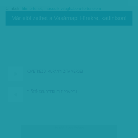
Címkék:
filmtörténet
,
második világháború-történelem
Már előfizethet a Vasárnapi Hírekre, kattintson!
KÖVETKEZŐ:
MURÁNYI ZITA VERSEI
ELŐZŐ:
GONDTERHELT POMPEJI…
társadalmi célú hirdetés