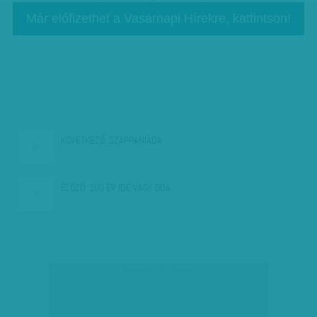
Már előfizethet a Vasárnapi Hírekre, kattintson!
KÖVETKEZŐ:
SZAPPANIÁDA
ELŐZŐ:
100 ÉV IDE VAGY ODA
társadalmi célú hirdetés