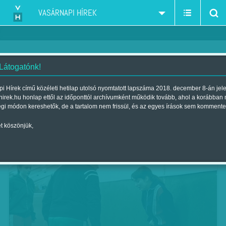
VASÁRNAPI HÍREK
 Látogatónk!
Cseh és Szlovák Filmkarnevál
i Hírek című közéleti hetilap utolsó nyomtatott lapszáma 2018. december 8-án jel
hirek.hu honlap ettől az időponttól archívumként működik tovább, ahol a korábban
Szerző:
VH ajánló
| Megjelent a 2018. február 17.-i lapszámban
égi módon kereshetők, de a tartalom nem frissül, és az egyes írások sem kommente
t köszönjük,
KIMOZDULUNK