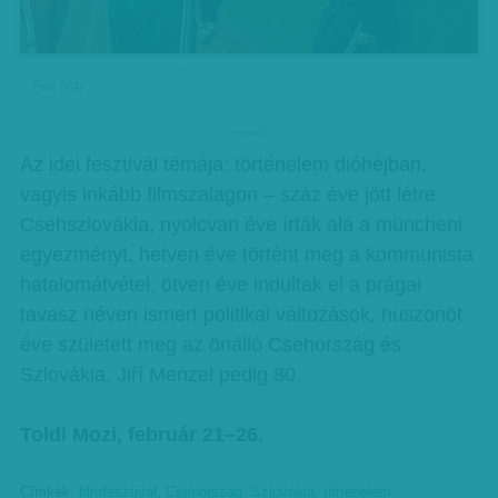
Fair play
hirdetes
Az idei fesztivál témája: történelem dióhéjban,
vagyis inkább filmszalagon – száz éve jött létre
Csehszlovákia, nyolcvan éve írták alá a müncheni
egyezményt, hetven éve történt meg a kommunista
hatalomátvétel, ötven éve indultak el a prágai
tavasz néven ismert politikai változások, huszonöt
éve született meg az önálló Csehország és
Szlovákia. Jiří Menzel pedig 80.
Toldi Mozi, február 21–26.
Címkék:
filmfesztivál
,
Csehország
,
Szlovákia
,
történelem