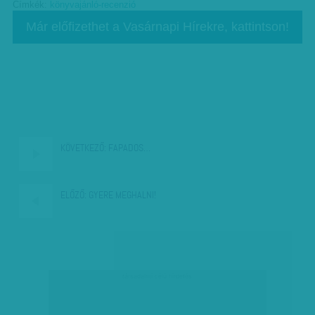
Címkék:
könyvajánló-recenzió
Már előfizethet a Vasárnapi Hírekre, kattintson!
KÖVETKEZŐ:
FAPADOS…
ELŐZŐ:
GYERE MEGHALNI!
társadalmi célú hirdetés