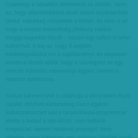
Csakhogy a hitvallást hitelteleníti az előélet. Nem
az, hogy államtitkárként olcsó állami munkaerővel
(értsd: rabokkal) műveltette a földjét, és nem is az,
hogy a családi érdekeltség jótékony hatású
meggymagokkal házalt – hiszen egy seftes is lehet
kultúrhívő. A baj az, hogy ő segített
médiaregulázóra írni a sajtótörvényt, és alaposan
kivette a részét abból, hogy a várnegyed ne egy
nemzet kulturális mementója legyen, hanem a
hatalom apoteózisa.
Szóval bármennyire is citálhatja a könyvében Illyés
Gyulát, idézheti Klebelsberg Kuno egykori
kultuszminisztert (aki a tanyasiiskola-programmal
elvitte a tudást a nép közé), nem kultúrát
magasztal, hanem hatalmat propagál. Nem
véletlen, hogy kötetével nem irodalmi-közéleti kiadó