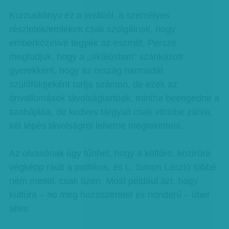
Kurzuskönyv ez a javából, a személyes
részletek/emlékek csak szolgálnak, hogy
emberközelivé tegyék az eszmét. Persze
megtudjuk, hogy a „sikálósban” szánkázott
gyerekként, hogy az ország harmadát
szülőföldjeként tartja számon, de ezek az
önvallomások távolságtartóak, mintha beengedne a
szobájába, de kedves tárgyait csak vitrinbe zárva,
két lépés távolságról lehetne megtekinteni.
Az olvasónak úgy tűnhet, hogy a költőre, közíróra
végképp ráült a politikus, és L. Simon László többé
nem mesél, csak üzen. Most például azt, hogy
kultúra – no meg hazaszeretet és honderű – über
alles.