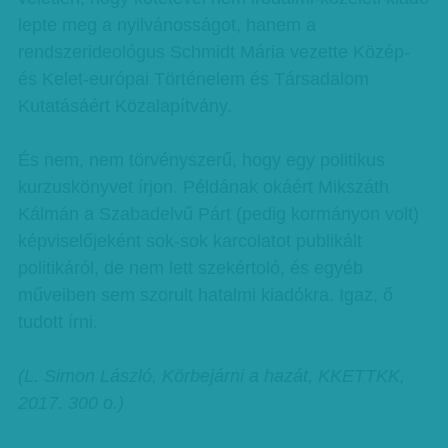
lepte meg a nyilvánosságot, hanem a
rendszerideológus Schmidt Mária vezette Közép-
és Kelet-európai Történelem és Társadalom
Kutatásáért Közalapítvány.
És nem, nem törvényszerű, hogy egy politikus
kurzuskönyvet írjon. Példának okáért Mikszáth
Kálmán a Szabadelvű Párt (pedig kormányon volt)
képviselőjeként sok-sok karcolatot publikált
politikáról, de nem lett szekértoló, és egyéb
műveiben sem szorult hatalmi kiadókra. Igaz, ő
tudott írni.
(L. Simon László, Körbejárni a hazát, KKETTKK,
2017. 300 o.)