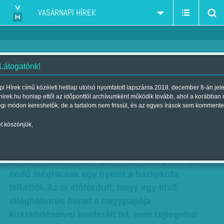
VASÁRNAPI HÍREK
 Látogatónk!
Félszemélyes kurzus – L. Simon
i Hírek című közéleti hetilap utolsó nyomtatott lapszáma 2018. december 8-án jel
hirek.hu honlap ettől az időponttól archívumként működik tovább, ahol a korábban
László, Körbejárni a hazát
égi módon kereshetők, de a tartalom nem frissül, és az egyes írások sem kommente
Szerző:
N. B. GY.
| Megjelent a 2017. július 29.-i lapszámban
t köszönjük,
Megesett, hogy háttérbeszélgetésen a saját
borát kínálta, és ez olyan intim dolog, a saját
nedű mégiscsak egy nyelet a házigazda
lelkéből. Az is előfordult, hogy egy első
világháborús filmet a nagypapája
küszködéseivel konferált fel, nem rejtegetve