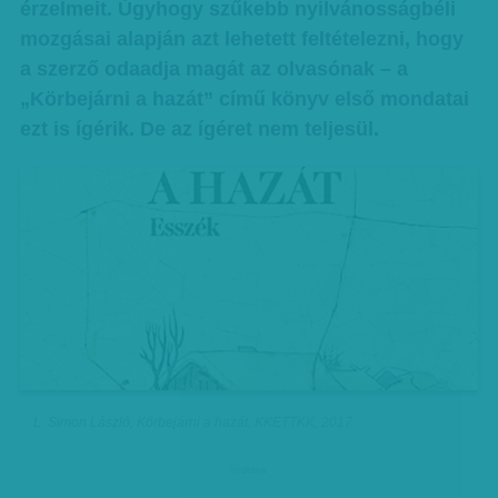
érzelmeit. Úgyhogy szűkebb nyilvánosságbéli
mozgásai alapján azt lehetett feltételezni, hogy
a szerző odaadja magát az olvasónak – a
„Körbejárni a hazát” című könyv első mondatai
ezt is ígérik. De az ígéret nem teljesül.
L. Simon László, Körbejárni a hazát, KKETTKK, 2017.
hirdetes