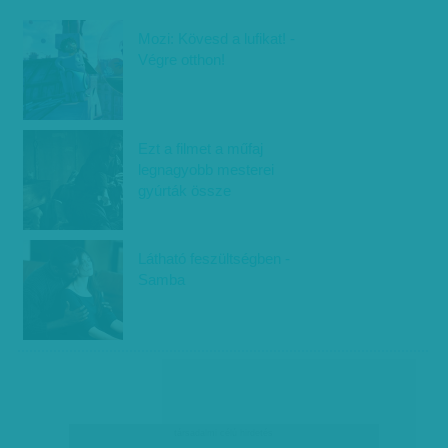
Mozi: Kövesd a lufikat! -
Végre otthon!
Ezt a filmet a műfaj
legnagyobb mesterei
gyúrták össze
Látható feszültségben -
Samba
társadalmi célú hirdetés