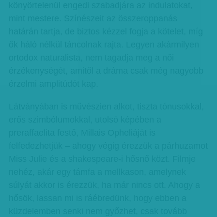
könyörtelenül engedi szabadjára az indulatokat,
mint mestere. Színészeit az összeroppanás
határán tartja, de biztos kézzel fogja a kötelet, míg
ők háló nélkül táncolnak rajta. Legyen akármilyen
ortodox naturalista, nem tagadja meg a női
érzékenységét, amitől a dráma csak még nagyobb
érzelmi amplitúdót kap.
Látványában is művészien alkot, tiszta tónusokkal,
erős szimbólumokkal, utolsó képében a
preraffaelita festő, Millais Opheliáját is
felfedezhetjük – ahogy végig érezzük a párhuzamot
Miss Julie és a shakespeare-i hősnő közt. Filmje
nehéz, akár egy támfa a mellkason, amelynek
súlyát akkor is érezzük, ha már nincs ott. Ahogy a
hősök, lassan mi is ráébredünk, hogy ebben a
küzdelemben senki nem győzhet, csak tovább