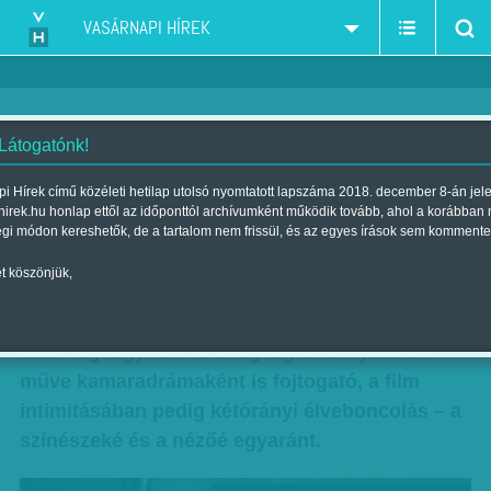
VASÁRNAPI HÍREK
 Látogatónk!
Liv Ullmann az összeroppanás
i Hírek című közéleti hetilap utolsó nyomtatott lapszáma 2018. december 8-án jel
hirek.hu honlap ettől az időponttól archívumként működik tovább, ahol a korábban
határán tartja színészeit
égi módon kereshetők, de a tartalom nem frissül, és az egyes írások sem kommente
Szerző:
Bálint Orsolya
| Megjelent a 2015. április 11.-i lapszámban
t köszönjük,
Feszítő ellentét - Julie kisasszony. - Strindberg
talán legnagyobb és máig legtöbbet játszott
műve kamaradrámaként is fojtogató, a film
intimitásában pedig kétórányi élveboncolás – a
színészeké és a nézőé egyaránt.