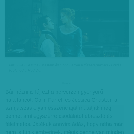
Mis Julie - Jessica Chastain és Colin Farrell a főszerepekben - Forrás:
Profimedia-Red Dot
hirdetes
Bár nézni is fáj ezt a perverzen gyönyörű
haláltáncot, Colin Farrell és Jessica Chastain a
színjátszás olyan esszenciáját mutatják meg
benne, ami egyszerre csodálatot ébresztő és
félelmetes. Játékuk annyira ádáz, hogy néha már
nem is tűnik emberinek, mégis benne van minden