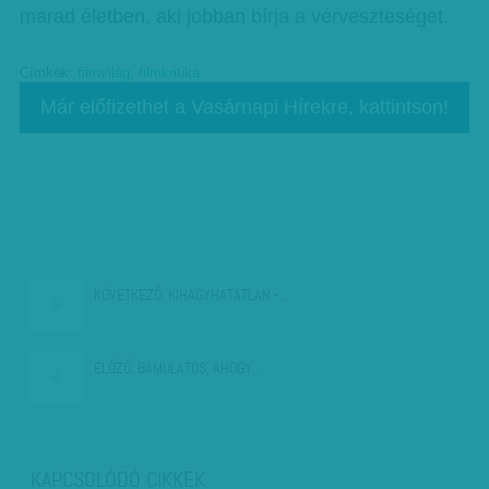
marad életben, aki jobban bírja a vérveszteséget.
Címkék:
filmvilág
,
filmkritika
Már előfizethet a Vasárnapi Hírekre, kattintson!
KÖVETKEZŐ:
KIHAGYHATATLAN -…
ELŐZŐ:
BÁMULATOS, AHOGY…
KAPCSOLÓDÓ CIKKEK