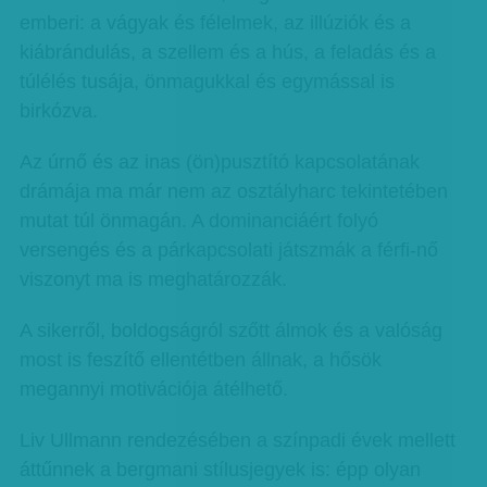
emberi: a vágyak és félelmek, az illúziók és a
kiábrándulás, a szellem és a hús, a feladás és a
túlélés tusája, önmagukkal és egymással is
birkózva.
Az úrnő és az inas (ön)pusztító kapcsolatának
drámája ma már nem az osztályharc tekintetében
mutat túl önmagán. A dominanciáért folyó
versengés és a párkapcsolati játszmák a férfi-nő
viszonyt ma is meghatározzák.
A sikerről, boldogságról szőtt álmok és a valóság
most is feszítő ellentétben állnak, a hősök
megannyi motivációja átélhető.
Liv Ullmann rendezésében a színpadi évek mellett
áttűnnek a bergmani stílusjegyek is: épp olyan