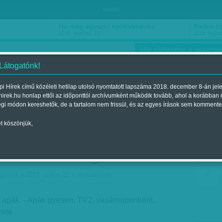
hirdetés
Ha még egyszer nyolcvanéves…
Barbie-h
2018. március 16.
2018. márci
Már előfizethet a Vasárnap
 Látogatónk!
i Hírek című közéleti hetilap utolsó nyomtatott lapszáma 2018. december 8-án jel
hirek.hu honlap ettől az időponttól archívumként működik tovább, ahol a korábban
ókusz
Szerintem
Ízlés
Sport
égi módon kereshetők, de a tartalom nem frissül, és az egyes írások sem kommente
t köszönjük,
atasztrófaelhárítás -
si szeretcsomag
jelent a 2014. június 22.-i lapszámban
 apák. - Apák gyesen, TV2, vasárnaponként.
zete.