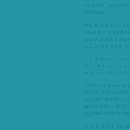
szülőként. Hiszen ha c
felelősség.
Még ha sejthető is, ho
visszatér a megérdemel
kerékvágásba, már enny
együttérzést párjuk irán
Láttunk aggódó, zsört
hitveseket is, de végül
megkönnyebbültek, hogy
Számos megmosolyogtat
főzsaru, Doszpot Péter
babacipőcske után, Sz
átpelenkázni a kisfiát,
jegyzeteivel ment mecc
Jó látni, hogy a mai fé