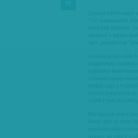
Csupán három napra ve
TV2 szerepcserés műso
nekik kell öltöztetni, h
ráadásul a fejükre sza
igen „anyátlannak” tűn
A műsor javára válik, 
kisgyerekes családok é
logisztikai feladványok
szeretetcsomag mellett
életből vagy a Frizbib
hanem szimpatikus és 
Győrfi Pálon át Kökény 
Bár egyikük sem a baz
élnek, ahol az anya látj
pénzt talicskázza haza.
gyesen, de még ő is ki