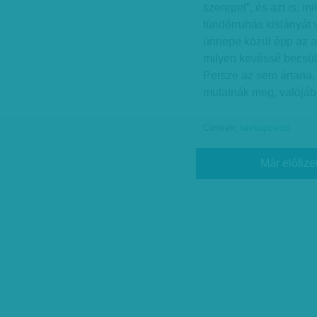
szerepet”, és azt is, m
tündérruhás kislányát v
ünnepe közül épp az ap
milyen kevéssé becsül
Persze az sem ártana,
mutatnák meg, valójába
Címkék:
távkapcsoló
Már előfize