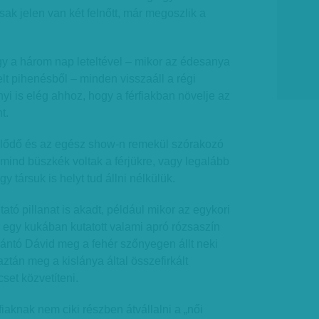
sak jelen van két felnőtt, már megoszlik a
gy a három nap leteltével – mikor az édesanya
t pihenésből – minden visszaáll a régi
i is elég ahhoz, hogy a férfiakban növelje az
t.
ölődő és az egész show-n remekül szórakozó
 mind büszkék voltak a férjükre, vagy legalább
 társuk is helyt tud állni nélkülük.
ó pillanat is akadt, például mikor az egykori
 egy kukában kutatott valami apró rózsaszín
ántó Dávid meg a fehér szőnyegen állt neki
 aztán meg a kislánya által összefirkált
set közvetíteni.
rfiaknak nem ciki részben átvállalni a „női