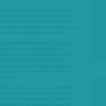
hirdetes
szik át az anyai teendőket a családapák a
rában, de ha nincs az asztalon az étel, ha
ozni-vinni, altatni és vigasztalni a gyerekeket,
kad néhány jelképes ház körüli teendő, rögvest
nek a máskor magabiztos, sikeres férfiak.
hogy nem műidilleket mutat be. Látjuk, hogy a
lete folyamatos katasztrófaelhárítás,
 sora, de azt is, hogy mindez eltörpül az óriási
. Hujber Ferit leszámítva nem is az Édes
ől ismerős, megosztó celebekkel forgattak,
közismert „átlagemberekkel”, Szántó Dávidtól
Attiláig.
altmacsó típus, a klasszikus családmodellben
a el a háztartást és a gyerekeket, míg a férfi a
 Tóth Szabi volt az egyetlen, aki valóban volt
hívásokkal küzdött átmenetileg egyedülálló