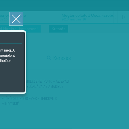
ősnők nőnapra
Megtáncoltatott Oscar-szobor
us 16.
2018. március 16.
i Hírekre, kattintson!
Kutatás
ent meg. A
start
 megjelent
Keresés
lhetőek.
stop
KÖVETKEZŐ:
KOMOLYZENEI PUNK – AZ ÉVAD
LEGFONTOSABB ELŐADÁSA AZ AMADEUS
ELŐZŐ:
SODRÓDÓ ÉVEK - DERKOVITS
MINDENKIÉ