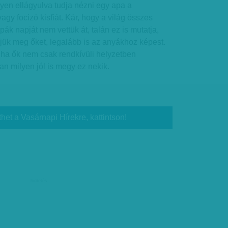
ilyen ellágyulva tudja nézni egy apa a
agy focizó kisfiát. Kár, hogy a világ összes
ák napját nem vettük át, talán ez is mutatja,
jük meg őket, legalább is az anyákhoz képest.
 ha ők nem csak rendkívüli helyzetben
n milyen jól is megy ez nekik.
thet a Vasárnapi Hírekre, kattintson!
hirdetés