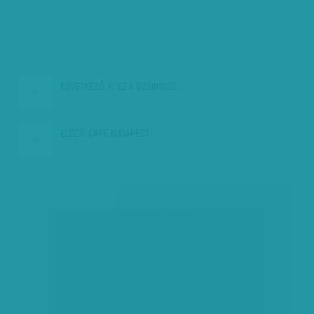
KÖVETKEZŐ:
KI EZ A DZSINGISZ…
ELŐZŐ:
CAFE BUDAPEST -…
társadalmi célú hirdetés