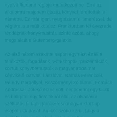
nyelvű flamand régiója mutatkozott be. Erre az
alkalomra majdnem ötszáz könyvet fordítottak le
németre. Ez már igen, nyugtáztam elismeréssel, de
végtére is a múlt kötelez: Frankfurtban fél évezrede
rendeznek könyvmustrát, szinte azóta, ahogy
megalakult a Gutenberg-galaxis.
Az első három szakmai napon egymást érték a
találkozók, fogadások, workshopok, prezentációk,
köztük könyvbemutatók a magyar irodalmat
képviselő Darvasi Lászlóval, Barnás Ferenccel,
Péterfy Gergellyel, Böszörményi Zoltánnal, Forgách
Andrással. Jóleső érzés volt megpihenni egy kicsit
és hallgatni egy fiatalokból álló, az olvasásra
szoktatás új útjait járó-kereső magyar start-up
csapat előadását. Amikor szóba kerül, hogy a