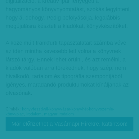
digitalizáció, a kreatív ipar fenyegeti a
hagyományos könyvnyomtatást, szokás legyinteni,
hogy á, dehogy. Pedig befolyásolja, legalábbis
megújulásra készteti a kiadókat, könyvkészítőket.
A közelmúlt frankfurti tapasztalatait számba véve
az idén mintha kevesebb lett volna a könyvnek
látszó tárgy. Ennek lehet örülni, és azt remélni, a
kiadók valóban arra törekednek, hogy szép, nem
hivalkodó, tartalom és tipográfia szempontjából
igényes, maradandó produktumokat kínáljanak az
olvasónak.
Címkék:
könyvfesztivál-könyvvásár-könyvhét-könyvszemle-
könyvpiac
,
irodalom
,
magyar irodalom
Már előfizethet a Vasárnapi Hírekre, kattintson!