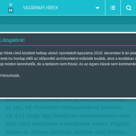
VASÁRNAPI HÍREK
 Látogatónk!
FRANKFURTI KÖNYVVÁSÁR
i Hírek című közéleti hetilap utolsó nyomtatott lapszáma 2018. december 8-án jel
hirek.hu honlap ettől az időponttól archívumként működik tovább, ahol a korábban
2016. - Kevesebb a könyvnek
égi módon kereshetők, de a tartalom nem frissül, és az egyes írások sem kommente
látszó tárgy
t köszönjük,
Szerző:
Balázs Éva
| Megjelent a 2016. október 29.-i lapszámban
Mielőtt megkezdődött volna, már tudni lehetett
az idei, 68. Frankfurti Könyvvásárról (október
19–23.), hogy egy dologban mindenképpen más
lesz, mint amilyenek a korábbiak voltak. Régóta
abban az időben tartották október első felében,