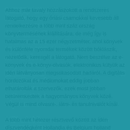
Ahhoz már tavaly hozzászokott a rendszeres
látogató, hogy egy óriási csarnokkal kevesebb áll
rendelkezésre a több mint száz ország
könyvtermésének kiállítására, de még így is
hatalmas az a 15 ezer négyzetméter, ahol könyvek
és különféle nyomdai termékek között bóklászik,
nézelődik, keresgél a látogató. Nem beszélve az e-
könyvek és e-könyv-olvasók, elektronikus kütyük az
idén látványosan megsokasodott hadáról. A digitális
hordozókat és médiumokat eddig jobban
elhatárolták a szervezők, ezek most jobban
betüremkedtek a hagyományos könyvek közé.
Végül is mind olvasni-, látni- és tanulnivalót kínál.
A több mint hétezer résztvevő között az idén
díszvendégként Hollandia és Belgium holland