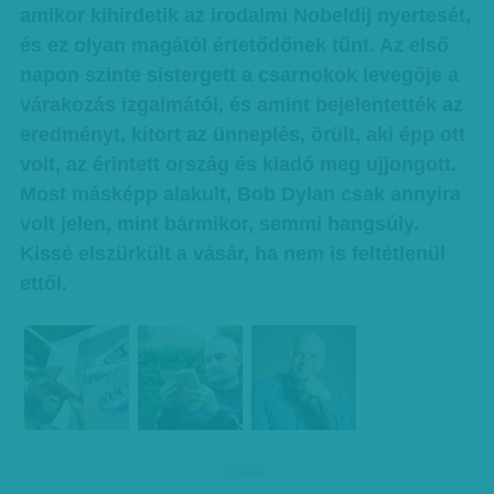
amikor kihirdetik az irodalmi Nobeldíj nyertesét,
és ez olyan magától értetődőnek tűnt. Az első
napon szinte sistergett a csarnokok levegője a
várakozás izgalmától, és amint bejelentették az
eredményt, kitört az ünneplés, örült, aki épp ott
volt, az érintett ország és kiadó meg ujjongott.
Most másképp alakult, Bob Dylan csak annyira
volt jelen, mint bármikor, semmi hangsúly.
Kissé elszürkült a vásár, ha nem is feltétlenül
ettől.
hirdetes