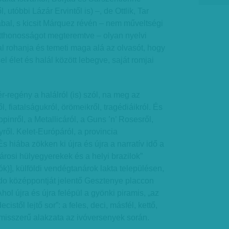
ől, utóbbi Lázár Ervintől is) –, de Ottlik, Tar
bal, s kicsit Márquez révén – nem műveltségi
otthonosságot megteremtve – olyan nyelvi
l rohanja és temeti maga alá az olvasót, hogy
l élet és halál között lebegve, saját romjai
r-regény a halálról (is) szól, na meg az
l, fiatalságukról, örömeikről, tragédiáikról. És
opinről, a Metallicáról, a Guns ’n’ Rosesről,
ről. Kelet-Európáról, a provincia
És hiába zökken ki újra és újra a narratív idő a
rosi hülyegyerekek és a helyi brazilok”
k)], külföldi vendégtanárok lakta településen,
o középpontját jelentő Gesztenye placcon
ol újra és újra felépül a gyönki piramis, „az
istől lejtő sor”: a feles, deci, másfél, kettő,
ramisszerű alakzata az ivóversenyek során.