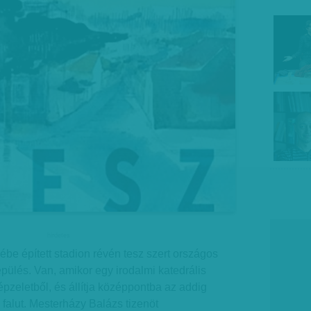
hirdetes
ébe épített stadion révén tesz szert országos
epülés. Van, amikor egy irodalmi katedrális
épzeletből, és állítja középpontba az addig
 falut. Mesterházy Balázs tizenöt