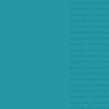
elbeszélésből összeál
lélekszámú Gyönköt var
És ahogy teszi, példaé
rögtön bevonnám a kö
azért, mert az elbesz
beiskolázású két tann
idegsejtszerűen jelle
presszó –, hanem nagyf
mondatai, remek kis és
Valamint amiatt, hogy 
egybefonódó, több elbe
textúrájú és motívumhá
rengeteg értelmezhető
jelentésréteg felé nyi
rakja az egyik legelma
mondhatom ezt, Tolna 
az ember a sváb Gyönkr
Kajdacsról, Szakadátr
Babitstól, Mészölytől, 