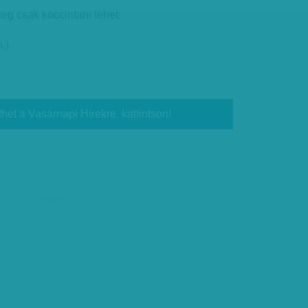
eg csak koccintani lehet.
.)
thet a Vasárnapi Hírekre, kattintson!
hirdetés