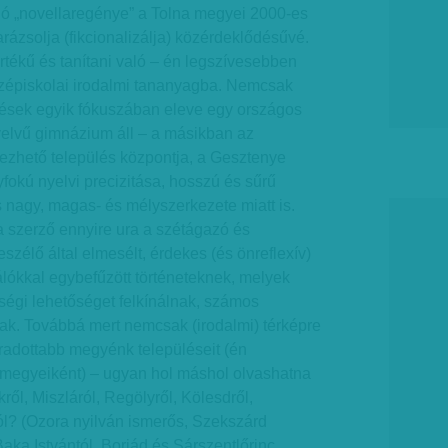
ló „novellaregénye” a Tolna megyei 2000-es
ázsolja (fikcionalizálja) közérdeklődésűvé.
rtékű és tanítani való – én legszívesebben
zépiskolai irodalmi tananyagba. Nemcsak
élések egyik fókuszában eleve egy országos
yelvű gimnázium áll – a másikban az
mezhető település központja, a Gesztenye
okú nyelvi precizitása, hosszú és sűrű
 nagy, magas- és mélyszerkezete miatt is.
a szerző ennyire ura a szétágazó és
szélő által elmesélt, érdekes (és önreflexív)
lókkal egybefűzött történeteknek, melyek
ségi lehetőséget felkínálnak, számos
tnak. Továbbá mert nemcsak (irodalmi) térképre
radottabb megyénk településeit (én
megyeiként) – ugyan hol máshol olvashatna
ől, Miszláról, Regölyről, Kölesdről,
ól? (Ozora nyilván ismerős, Szekszárd
Baka Istvántól, Borjád és Sárszentlőrinc