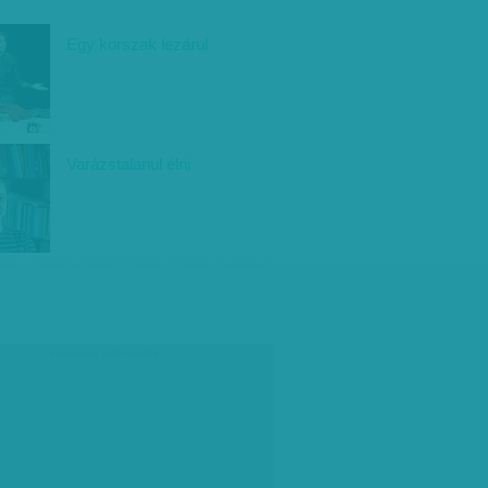
Egy korszak lezárul
Varázstalanul élni
társadalmi célú hirdetés