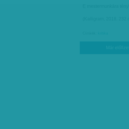
E mestermunkára tényl
(Kalligram, 2018. 232 o
Címkék:
kritika
Már előfize