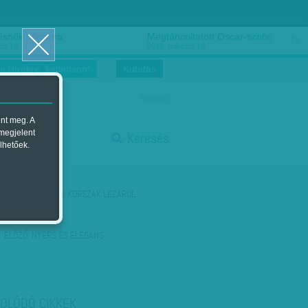
ősnők nőnapra
Megtáncoltatott Oscar-szobor
us 16.
2018. március 16.
i Hírekre, kattintson!
Kutatás
magyar
ent meg. A
start
 megjelent
Keresés
lhetőek.
stop
KÖVETKEZŐ:
EGY KORSZAK LEZÁRUL
ELŐZŐ:
NYERS ÉS ELEGÁNS
OLÓDÓ CIKKEK