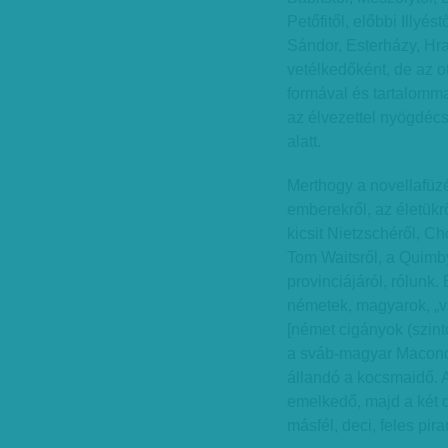
Petőfitől, előbbi Illyést
Sándor, Esterházy, Hra
vetélkedőként, de az 
formával és tartalomma
az élvezettel nyögdécse
alatt.
Merthogy a novellafüzé
emberekről, az életükrő
kicsit Nietzschéről, Ch
Tom Waitsről, a Quimby
provinciájáról, rólunk. 
németek, magyarok, „vá
[német cigányok (szintó
a sváb-magyar Macond
állandó a kocsmaidő. Ah
emelkedő, majd a két dec
másfél, deci, feles pi