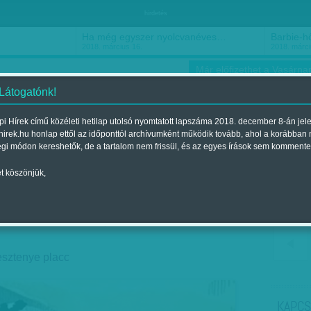
hirdetés
Ha még egyszer nyolcvanéves…
Barbie-h
2018. március 16.
2018. márci
Már előfizethet a Vasárnap
 Látogatónk!
i Hírek című közéleti hetilap utolsó nyomtatott lapszáma 2018. december 8-án jel
hirek.hu honlap ettől az időponttól archívumként működik tovább, ahol a korábban
ókusz
Szerintem
Ízlés
Sport
égi módon kereshetők, de a tartalom nem frissül, és az egyes írások sem kommente
t köszönjük,
is a határon
 a 2018. december 08.-i lapszámban
esztenye placc
KAPCS