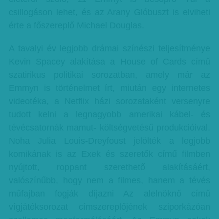
csillogáson lehet, és az Arany Glóbuszt is elviheti
érte a főszereplő Michael Douglas.
A tavalyi év legjobb drámai színészi teljesítménye
Kevin Spacey alakítása a House of Cards című
szatirikus politikai sorozatban, amely már az
Emmyn is történelmet írt, miután egy internetes
videotéka, a Netflix házi sorozataként versenyre
tudott kelni a legnagyobb amerikai kábel- és
tévécsatornák mamut- költségvetésű produkcióival.
Noha Julia Louis-Dreyfoust jelölték a legjobb
komikának is az Exek és szeretők című filmben
nyújtott, roppant szerethető alakításáért,
valószínűbb, hogy nem a filmes, hanem a tévés
műfajban fogják díjazni Az alelnöknő című
vígjátéksorozat címszereplőjének sziporkázóan