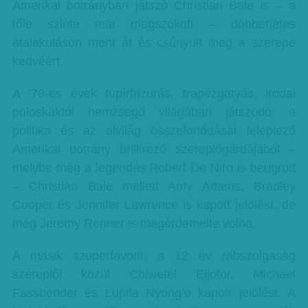
Amerikai botrányban játszó Christian Bale is – a
tőle szinte már megszokott – döbbenetes
átalakuláson ment át és csúnyult meg a szerepe
kedvéért.
A ’70-es évek tupírfrizurás, trapézgatyás, irodai
poloskáktól hemzsegő világában játszódó, a
politika és az alvilág összefonódását leleplező
Amerikai botrány brillírozó szereplőgárdájából –
melybe még a legendás Robert De Niro is beugrott
– Christian Bale mellett Amy Adams, Bradley
Cooper és Jennifer Lawrence is kapott jelölést, de
még Jeremy Renner is megérdemelte volna.
A másik szuperfavorit, a 12 év rabszolgaság
szereplői közül Chiwetel Eijofor, Michael
Fassbender és Lupita Nyong’o kapott jelölést. A