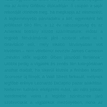
ma az Arany Glóbusz díjátadóján: ő csupán a saját
rekordját döntheti meg, ha megkapja az elismerést.
A legkeményebb párviadalra a két, egyenként hét
jelöléssel bíró film, a 12 év rabszolgaság és az
Amerikai botrány között számíthatunk: előbbi a
legjobb filmdrámának járó szobrot viheti el a
Gravitáció elől, mely inkább látványában volt
kivételes – nem véletlenül nevezte James Cameron
„minden idők legjobb űrben játszódó filmjének”.
Utóbbi pedig a vígjáték és zenés film kategóriában
arathat diadalt, ha sikerül kiütnie a finisben Martin
Scorsese új filmjét, A Wall Street farkasát, melynek
legfőbb erénye Leonardo DiCaprio pazar alakítása.
Nehezen tudnánk elképzelni mást, aki nála jobban
kiérdemelte volna a legjobb színésznek járó
szobrocskát a vígjátékok mezőnyében, noha az