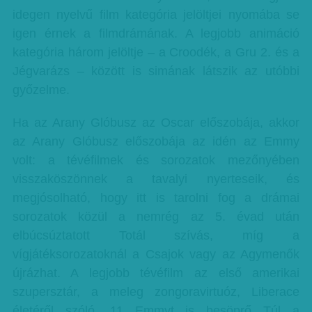
idegen nyelvű film kategória jelöltjei nyomába se
igen érnek a filmdrámának. A legjobb animáció
kategória három jelöltje – a Croodék, a Gru 2. és a
Jégvarázs – között is simának látszik az utóbbi
győzelme.
Ha az Arany Glóbusz az Oscar előszobája, akkor
az Arany Glóbusz előszobája az idén az Emmy
volt: a tévéfilmek és sorozatok mezőnyében
visszaköszönnek a tavalyi nyerteseik, és
megjósolható, hogy itt is tarolni fog a drámai
sorozatok közül a nemrég az 5. évad után
elbúcsúztatott Totál szívás, míg a
vígjátéksorozatoknál a Csajok vagy az Agymenők
újrázhat. A legjobb tévéfilm az első amerikai
szupersztár, a meleg zongoravirtuóz, Liberace
életéről szóló, 11 Emmyt is besöprő Túl a