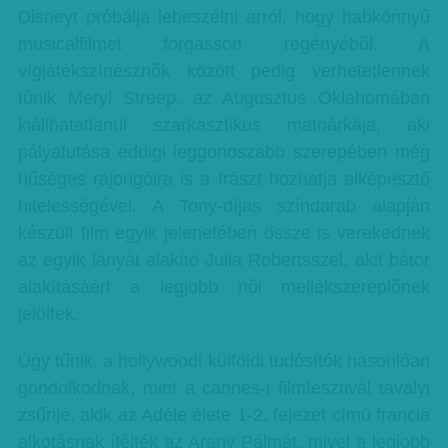
Disneyt próbálja lebeszélni arról, hogy habkönnyű
musicalfilmet forgasson regényéből. A
vígjátékszínésznők között pedig verhetetlennek
tűnik Meryl Streep, az Augusztus Oklahomában
kiállhatatlanul szarkasztikus matriárkája, aki
pályafutása eddigi leggonoszabb szerepében még
hűséges rajongóira is a frászt hozhatja elképesztő
hitelességével. A Tony-díjas színdarab alapján
készült film egyik jelenetében össze is verekednek
az egyik lányát alakító Julia Robertsszel, akit bátor
alakításáért a legjobb női mellékszereplőnek
jelöltek.
Úgy tűnik, a hollywoodi külföldi tudósítók hasonlóan
gondolkodnak, mint a cannes-i filmfesztivál tavalyi
zsűrije, akik az Adéle élete 1-2. fejezet című francia
alkotásnak ítélték az Arany Pálmát, mivel a legjobb