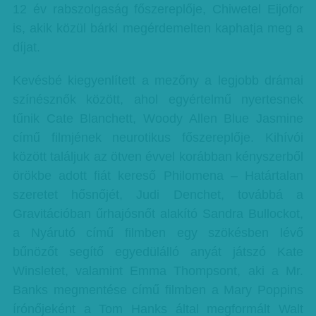
12 év rabszolgaság főszereplője, Chiwetel Eijofor
is, akik közül bárki megérdemelten kaphatja meg a
díjat.
Kevésbé kiegyenlített a mezőny a legjobb drámai
színésznők között, ahol egyértelmű nyertesnek
tűnik Cate Blanchett, Woody Allen Blue Jasmine
című filmjének neurotikus főszereplője. Kihívói
között találjuk az ötven évvel korábban kényszerből
örökbe adott fiát kereső Philomena – Határtalan
szeretet hősnőjét, Judi Denchet, továbbá a
Gravitációban űrhajósnőt alakító Sandra Bullockot,
a Nyárutó című filmben egy szökésben lévő
bűnözőt segítő egyedülálló anyát játszó Kate
Winsletet, valamint Emma Thompsont, aki a Mr.
Banks megmentése című filmben a Mary Poppins
írónőjeként a Tom Hanks által megformált Walt