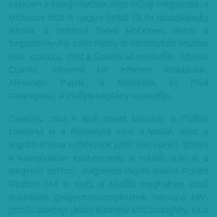
ezekben a kategóriákban sincs műfaji megosztás, a
kritikusok által is nagyra tartott 12 év rabszolgaság
alkotói, a rendező Steve McQueen, illetve a
forgatókönyvíró John Ridley is versenyben lesznek
vele, csakúgy, mint a Gravitáció rendezője, Alfonsó
Cuarón, valamint két elismert szaktársuk,
Alexander Payne, a Nebraska, és Paul
Greengrass, a Phillips kapitány rendezője.
Csakúgy, mint A Wall Street farkasát, a Phillips
kapitányt is a főszereplő viszi a vállán, azaz a
legjobb drámai színésznek jelölt Tom Hanks. Ebben
a kategóriában esélyes még a másfél órán át a
tengerrel birkózó, magányos hajóst alakító Robert
Redford (All is lost), a Mielőtt meghaltam című
drámában gyógyszercsempésznek felcsapó HIV-
pozitív cowboyt játszó Matthew McConaughey, és a