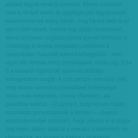
akikkel együtt lehet őt szeretni. Ehhez azonban
neki is fel kell adnia az agglegények egyéjszakás
kalandokkal teli arany életét, még ha ezt nem is az
igazi nőért tenné, hanem egy újabb cicababáért,
akivel szívesen ungabungázna egynél többször is.
Csakhogy a lányka megtalálja zsebében a
csajozáshoz használt kamu-karikagyűrűt – mert
ugye nős férfival nincs bonyodalom, tiszta ügy. Erre
ő a válásról rögtönzött sztorival próbálja
kimagyarázni magát. A csaj persze nem hisz neki,
meg akarja ismerni a jövendőbeli exfeleséget.
Nincs más megoldás, Danny (Sandler), aki
plasztikai sebész – jó apropó, hogy vicces műtéti
roncsokon gúnyolódjanak a filmben –, ráveszi
asszisztensnőjét (Aniston), hogy játssza el a dögös
dög nejet. Ekkor sétál át a macska a Mátrixból, és
ráismerünk: ez bizony A kaktusz virágának