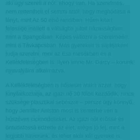
aki úgy szereti a nőt, ahogy van. Ha szerelmes,
nem rettentheti el semmi attól, hogy meghódítsa a
lányt, mint Az 50 első randiban. Hűen kitart
felesége mellett a válságba jutott házasságban,
mint a Spangolban. Képes változni a szerelméért,
mint a Távkapcsban. Más gyerekeit is sajátjaként
tudja szeretni, mint az Esti mesékben és a
Kellékfeleségben is. Ilyen lenne Mr. Darcy – korunk
nyavalyáira alkalmazva.
A Kellékfeleségben is hősieset alakít azzal, hogy
kinyilatkoztatja, az igazi nő 30 fölött kezdődik, nincs
szüksége plasztikai sebészre – persze úgy könnyű,
hogy Jennifer Aniston most is kenterbe veri a
húszéves cicimodelleket. Az igazi nőt erőssé és
öntudatossá edzette az élet, mégis jó fej, mint a
legjobb haverunk, és lehet akár két gyereke is,