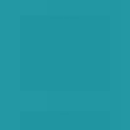
társadalmi célú hirdetés
hirdetés