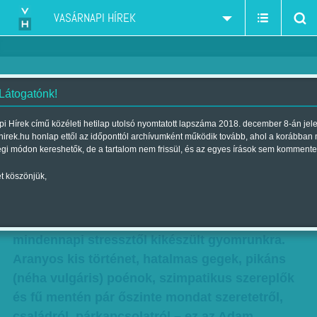
VASÁRNAPI HÍREK
 Látogatónk!
Lelki és bűntársak
i Hírek című közéleti hetilap utolsó nyomtatott lapszáma 2018. december 8-án jel
hirek.hu honlap ettől az időponttól archívumként működik tovább, ahol a korábban
Mozivászon
égi módon kereshetők, de a tartalom nem frissül, és az egyes írások sem kommente
Szerző:
Bálint Orsolya
| Megjelent a 2011. március 13.-i lapszámban
t köszönjük,
Könnyen fogyasztható vígjáték a Kellékfeleség,
mintha csak ezt írta volna fel az orvos a
mindennapi stressztől kikészült gyomrunkra.
Aranyos kis történet, hatalmas gegek, pikáns
(néha vulgáris) poénok, szimpatikus szereplők
és fű mentén pár őszinte mondat szeretetről,
családról, párkapcsolatról – ez az Adam