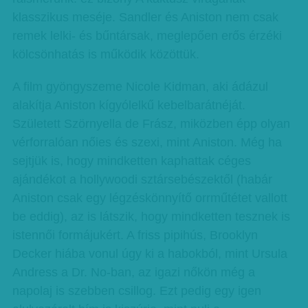
klasszikus meséje. Sandler és Aniston nem csak
remek lelki- és bűntársak, meglepően erős érzéki
kölcsönhatás is működik közöttük.
A film gyöngyszeme Nicole Kidman, aki ádázul
alakítja Aniston kígyólelkű kebelbarátnéját.
Született Szörnyella de Frász, miközben épp olyan
vérforralóan nőies és szexi, mint Aniston. Még ha
sejtjük is, hogy mindketten kaphattak céges
ajándékot a hollywoodi sztársebészektől (habár
Aniston csak egy légzéskönnyítő orrműtétet vallott
be eddig), az is látszik, hogy mindketten tesznek is
istennői formájukért. A friss pipihús, Brooklyn
Decker hiába vonul úgy ki a habokból, mint Ursula
Andress a Dr. No-ban, az igazi nőkön még a
napolaj is szebben csillog. Ezt pedig egy igen