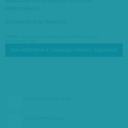
alulvezérelt hím is kiszúrja, mint puli a
lebbencslevest.
(Forgalmazza az Intercom)
Címkék:
önkormányzati választások
,
filmkritika
,
kultúra
,
költségvetés
,
forint
Már előfizethet a Vasárnapi Hírekre, kattintson!
KÖVETKEZŐ:
ÉG ÖNNEL, TANÁR…
ELŐZŐ:
AGYVIHARZÁSOK A…