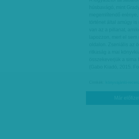
húsbavágó, mint Grad
megemlítendő erénye, 
történet által amúgy i
van az a pillanat, amik
lapozzon, mert el sem 
oldalon. Zseniális az 
ritkaság a mai könyvki
összekeverjük a sima
(Gabo Kiadó, 2015. Fo
Címkék:
könyvajánló-recen
Már előfize