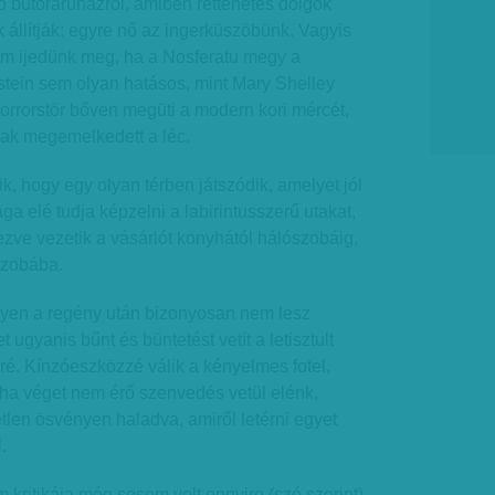
bútoráruházról, amiben rettenetes dolgok
k állítják: egyre nő az ingerküszöbünk. Vagyis
 ijedünk meg, ha a Nosferatu megy a
stein sem olyan hatásos, mint Mary Shelley
Horrorstör bőven megüti a modern kori mércét,
ak megemelkedett a léc.
lik, hogy egy olyan térben játszódik, amelyet jól
a elé tudja képzelni a labirintusszerű utakat,
zve vezetik a vásárlót konyhától hálószobáig,
szobába.
elyen a regény után bizonyosan nem lesz
t ugyanis bűnt és büntetést vetít a letisztult
ré. Kínzóeszközzé válik a kényelmes fotel,
oha véget nem érő szenvedés vetül elénk,
etlen ösvényen haladva, amiről letérni egyet
.
 kritikája még sosem volt ennyire (szó szerint)