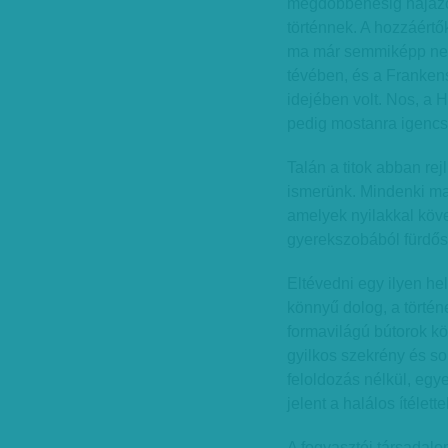
megdöbbenésig hajazó 
történnek. A hozzáértő
ma már semmiképp nem
tévében, és a Franken
idejében volt. Nos, a 
pedig mostanra igencs
Talán a titok abban rej
ismerünk. Mindenki mag
amelyek nyilakkal köve
gyerekszobából fürdő
Eltévedni egy ilyen h
könnyű dolog, a történe
formavilágú bútorok kö
gyilkos szekrény és s
feloldozás nélkül, egy
jelent a halálos ítélettel
A fogyasztói társadalom