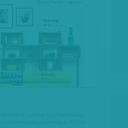
 A rémület bútoráruháza
hirdetes
nél jött el az a pillanat, hogy nem mertem
 nem zsákbamacska: regény egy, az IKEA-ra