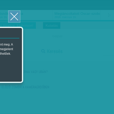
ősnők nőnapra
Megtáncoltatott Oscar-szobor
us 16.
2018. március 16.
i Hírekre, kattintson!
Kutatás
magyar
ent meg. A
start
 megjelent
Keresés
lhetőek.
stop
KÖVETKEZŐ:
SPERMA VAGY URÁN?
ELŐZŐ:
ZOMBIK A KAMERAERDŐBEN