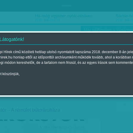
hirdetés
Ha még egyszer nyolcvanéves…
Barbie-h
2018. március 16.
2018. márci
Már előfizethet a Vasárnap
 Látogatónk!
i Hírek című közéleti hetilap utolsó nyomtatott lapszáma 2018. december 8-án jel
hirek.hu honlap ettől az időponttól archívumként működik tovább, ahol a korábban
ókusz
Szerintem
Ízlés
Sport
égi módon kereshetők, de a tartalom nem frissül, és az egyes írások sem kommente
t köszönjük,
abirintus
t a 2015. május 16.-i lapszámban
tör – A rémület bútoráruháza