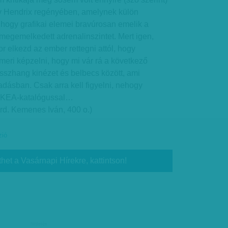
y Hendrix regényében, amelynek külön
hogy grafikai elemei bravúrosan emelik a
s megemelkedett adrenalinszintet. Mert igen,
or elkezd az ember rettegni attól, hogy
meri képzelni, hogy mi vár rá a következő
összhang kinézet és belbecs között, ami
adásban. Csak arra kell figyelni, nehogy
 IKEA-katalógussal…
rd. Kemenes Iván, 400 o.)
zió
thet a Vasárnapi Hírekre, kattintson!
hirdetés