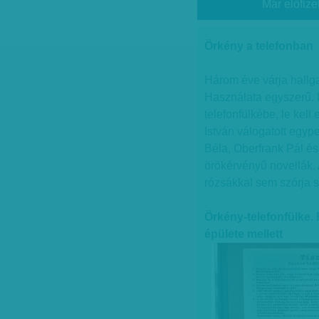
Már előfize
Örkény a telefonban
Három éve várja hallg
Használata egyszerű. El
telefonfülkébe, le kell
István válogatott egy
Béla, Oberfrank Pál é
örökérvényű novellák. 
rózsákkal sem szórja se
Örkény-telefonfülke
épülete mellett