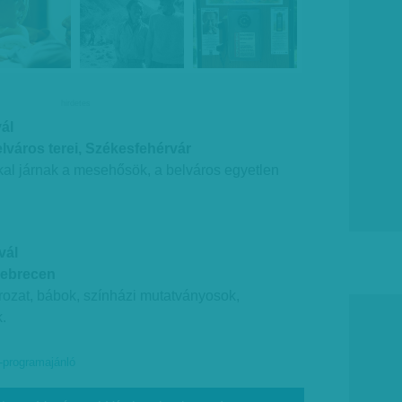
hirdetes
ál
város terei, Székesfehérvár
al járnak a mesehősök, a belváros egyetlen
vál
Debrecen
ozat, bábok, színházi mutatványosok,
.
-programajánló