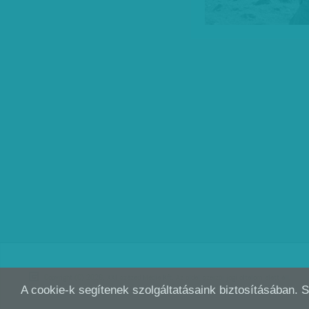
Copyright (C) 2026, XXI század Média Kft. Az oldal szerzői jogi oltalom alatt áll.
A cookie-k segítenek szolgáltatásaink biztosításában. 