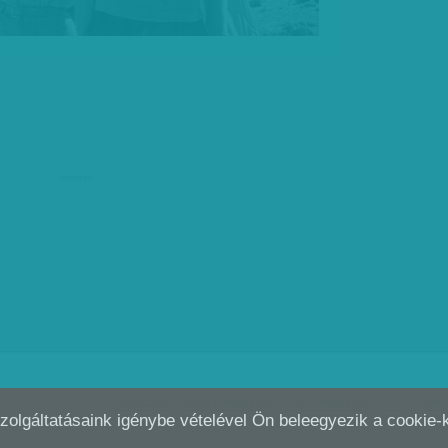
hirdetés
Impresszum
Online médiaajánlat
Print médiaajánlat
ÁSZF
Adatv
Szolgáltatásaink igénybe vételével Ön beleegyezik a cookie