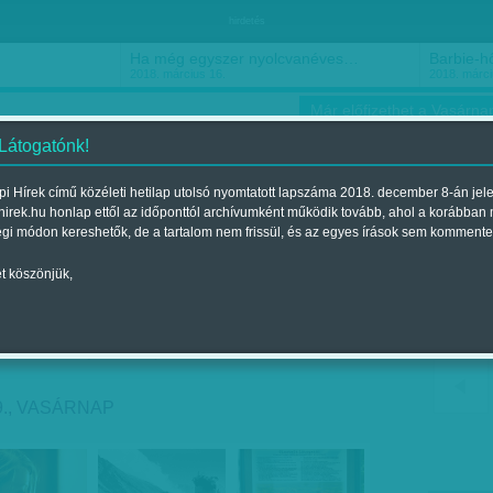
hirdetés
Ha még egyszer nyolcvanéves…
Barbie-h
2018. március 16.
2018. márci
Már előfizethet a Vasárnap
 Látogatónk!
i Hírek című közéleti hetilap utolsó nyomtatott lapszáma 2018. december 8-án jel
hirek.hu honlap ettől az időponttól archívumként működik tovább, ahol a korábban
ókusz
Szerintem
Ízlés
Sport
égi módon kereshetők, de a tartalom nem frissül, és az egyes írások sem kommente
t köszönjük,
- ajánlataink május 29-re
nt a 2016. május 28.-i lapszámban
29., VASÁRNAP