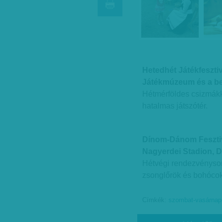
Hetedhét Játékfesztiv
Játékmúzeum és a bel
Hétmérföldes csizmákk
hatalmas játszótér.
Dínom-Dánom Feszti
Nagyerdei Stadion, 
Hétvégi rendezvénysor
zsonglőrök és bohócok
Címkék:
szombat-vasárnap