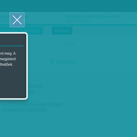
ősnők nőnapra
Megtáncoltatott Oscar-szobor
us 16.
2018. március 16.
i Hírekre, kattintson!
Kutatás
magyar
ent meg. A
start
 megjelent
Keresés
lhetőek.
stop
KÖVETKEZŐ:
GYEREKNAP -
PROGRAMAJÁNLÓNK
ELŐZŐ:
CUKISÁG ÉS KALAND A KÖBÖN -
SARKKÖRI MENTŐEXPEDÍCIÓ