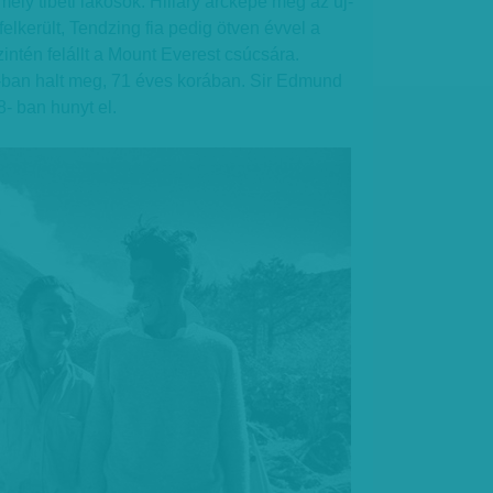
mely tibeti lakosok. Hillary arcképe még az új-
 felkerült, Tendzing fia pedig ötven évvel a
intén felállt a Mount Everest csúcsára.
ban halt meg, 71 éves korában. Sir Edmund
8- ban hunyt el.