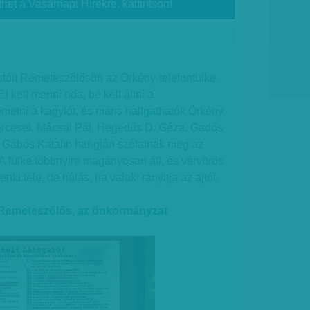
thet a Vasárnapi Hírekre, kattintson!
atóit Remeteszőlősön az Örkény-telefonfülke.
 kell menni oda, be kell állni a
 emelni a kagylót, és máris hallgathatók Örkény
percesei. Mácsai Pál, Hegedűs D. Géza, Gados
s Gábos Katalin hangján szólalnak meg az
A fülke többnyire magányosan áll, és vérvörös
nki tele, de hálás, ha valaki rányitja az ajtót.
. Remeteszőlős, az önkormányzat