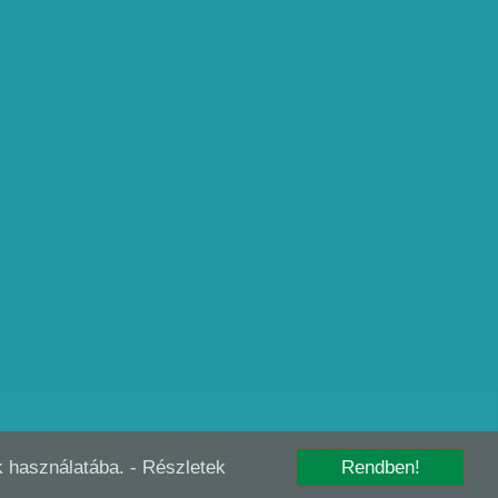
édelem
Szerzői jogok
Előfizetés
Digitális előfizetés
RSS
Kutatás szabályzat
-k használatába.
- Részletek
Rendben!