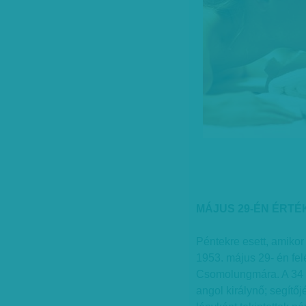
MÁJUS 29-ÉN ÉRT
Péntekre esett, amikor 
1953. május 29- én fe
Csomolungmára. A 34 év
angol királynő; segítőj