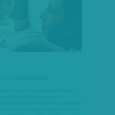
ÉK EL A CSOMOLUNGMÁT
két bátor ember – ebédidő előtt fél órával –
lért a Föld legmagasabb csúcsára, a
es Edmund Hillaryt tettéért lovaggá ütötte az
ét, a 39 éves Tendzing Norgajra pedig isteni