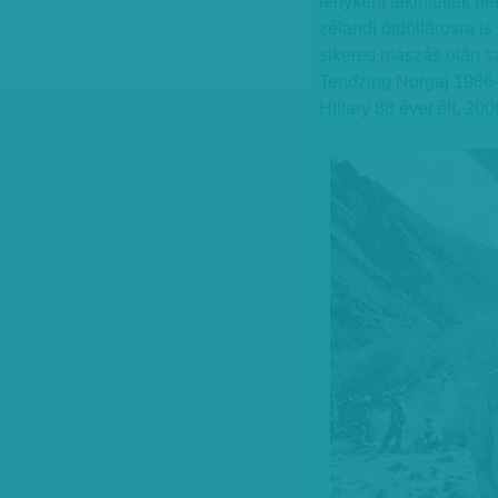
lényként tekintettek né
zélandi ötdollárosra is
sikeres mászás után sz
Tendzing Norgaj 1986-
Hillary 88 évet élt, 200