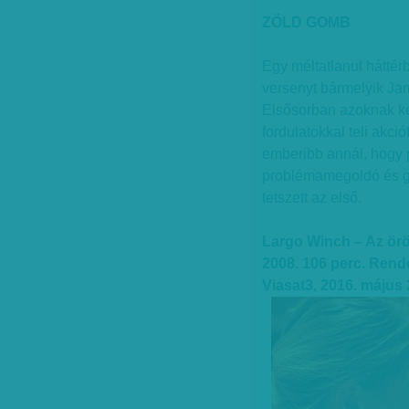
ZÖLD GOMB
Egy méltatlanul háttérb
versenyt bármelyik Ja
Elsősorban azoknak kész
fordulatokkal teli akci
emberibb annál, hogy p
problémamegoldó és gy
tetszett az első.
Largo Winch – Az örö
2008. 106 perc. Rend
Viasat3, 2016. május 