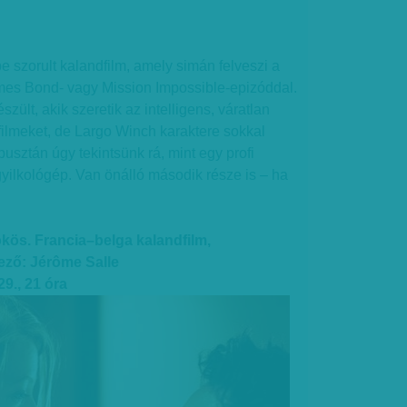
e szorult kalandfilm, amely simán felveszi a
mes Bond- vagy Mission Impossible-epizóddal.
ült, akik szeretik az intelligens, váratlan
ófilmeket, de Largo Winch karaktere sokkal
usztán úgy tekintsünk rá, mint egy profi
ilkológép. Van önálló második része is – ha
kös. Francia–belga kalandfilm,
ező: Jérôme Salle
29., 21 óra