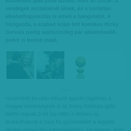
közvetített gála jóval lazább, mint az Oscar: a
vendégek asztaloknál ülnek, és a korlátlan
alkoholfogyasztás is emeli a hangulatot. A
házigazda, a szabad szájú brit komikus Ricky
Gervais pedig valószínűleg pár sikamlósabb
poént is bedob majd.
hirdetes
Huszonhét év után először igazán izgalmas a
magyar közönségnek is az Arany Glóbusz-gála:
hétfőn hajnali 2-től (az HBO-n élőben is)
drukkolhatunk a Saul fia győzelméért a legjobb
idegen nyelvű film kategóriájában. Ha Nemes Jeles