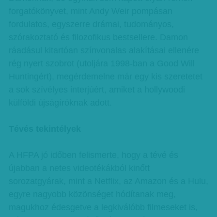
forgatókönyvet, mint Andy Weir pompásan
fordulatos, egyszerre drámai, tudományos,
szórakoztató és filozofikus bestsellere. Damon
ráadásul kitartóan színvonalas alakításai ellenére
rég nyert szobrot (utoljára 1998-ban a Good Will
Huntingért), megérdemelne már egy kis szeretetet
a sok szívélyes interjúért, amiket a hollywoodi
külföldi újságíróknak adott.
Tévés tekintélyek
A HFPA jó időben felismerte, hogy a tévé és
újabban a netes videotékákból kinőtt
sorozatgyárak, mint a Netflix, az Amazon és a Hulu,
egyre nagyobb közönséget hódítanak meg,
magukhoz édesgetve a legkiválóbb filmeseket is,