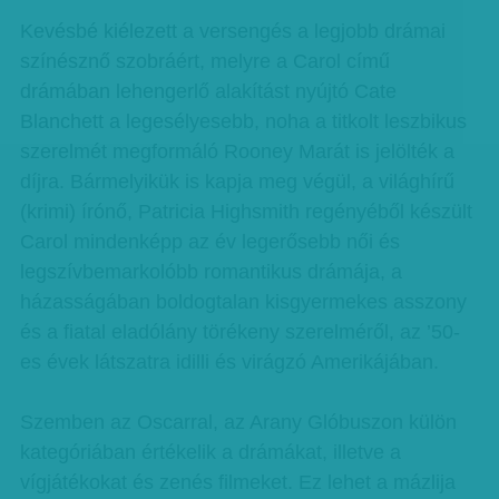
Kevésbé kiélezett a versengés a legjobb drámai
színésznő szobráért, melyre a Carol című
drámában lehengerlő alakítást nyújtó Cate
Blanchett a legesélyesebb, noha a titkolt leszbikus
szerelmét megformáló Rooney Marát is jelölték a
díjra. Bármelyikük is kapja meg végül, a világhírű
(krimi) írónő, Patricia Highsmith regényéből készült
Carol mindenképp az év legerősebb női és
legszívbemarkolóbb romantikus drámája, a
házasságában boldogtalan kisgyermekes asszony
és a fiatal eladólány törékeny szerelméről, az ’50-
es évek látszatra idilli és virágzó Amerikájában.
Szemben az Oscarral, az Arany Glóbuszon külön
kategóriában értékelik a drámákat, illetve a
vígjátékokat és zenés filmeket. Ez lehet a mázlija