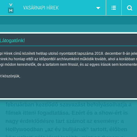
VASÁRNAPI HÍREK
 Látogatónk!
Indul a filmes gálaszezon
i Hírek című közéleti hetilap utolsó nyomtatott lapszáma 2018. december 8-án jel
hirek.hu honlap ettől az időponttól archívumként működik tovább, ahol a korábban
Szerző:
Bálint Orsolya
| Megjelent a 2016. január 09.-i lapszámban
égi módon kereshetők, de a tartalom nem frissül, és az egyes írások sem kommente
t köszönjük,
Az Arany Glóbuszra sokan az Oscar
barométereként tekintenek, mert bár a pénteken
lezáruló Oscar-jelöléseket már nem, de a
februárban kezdődő szavazást befolyásolhatja a
filmek itteni fogadtatása. Ezért és a show-ért is
nagy érdeklődésre tart számot az esemény: a
Hollywoodban „az év bulijának” tartott, élőben