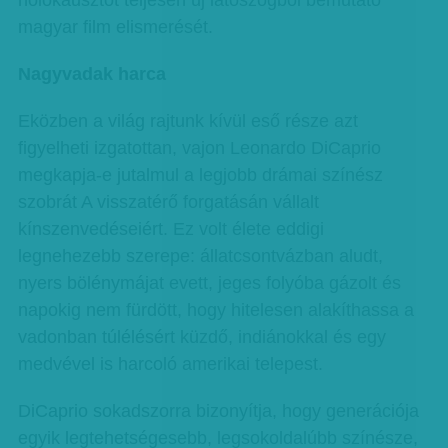
holokausztot teljesen új látószögből bemutató
magyar film elismerését.
Nagyvadak harca
Eközben a világ rajtunk kívül eső része azt
figyelheti izgatottan, vajon Leonardo DiCaprio
megkapja-e jutalmul a legjobb drámai színész
szobrát A visszatérő forgatásán vállalt
kínszenvedéseiért. Ez volt élete eddigi
legnehezebb szerepe: állatcsontvázban aludt,
nyers bölénymájat evett, jeges folyóba gázolt és
napokig nem fürdött, hogy hitelesen alakíthassa a
vadonban túlélésért küzdő, indiánokkal és egy
medvével is harcoló amerikai telepest.
DiCaprio sokadszorra bizonyítja, hogy generációja
egyik legtehetségesebb, legsokoldalúbb színésze,