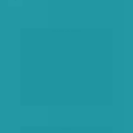
társadalmi célú hirdetés
hirdetés