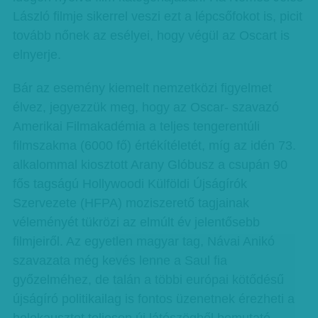
László filmje sikerrel veszi ezt a lépcsőfokot is, picit
tovább nőnek az esélyei, hogy végül az Oscart is
elnyerje.
Bár az esemény kiemelt nemzetközi figyelmet
élvez, jegyezzük meg, hogy az Oscar- szavazó
Amerikai Filmakadémia a teljes tengerentúli
filmszakma (6000 fő) értékítéletét, míg az idén 73.
alkalommal kiosztott Arany Glóbusz a csupán 90
fős tagságú Hollywoodi Külföldi Újságírók
Szervezete (HFPA) moziszerető tagjainak
véleményét tükrözi az elmúlt év jelentősebb
filmjeiről. Az egyetlen magyar tag, Návai Anikó
szavazata még kevés lenne a Saul fia
győzelméhez, de talán a többi európai kötődésű
újságíró politikailag is fontos üzenetnek érezheti a