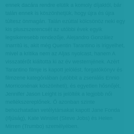
ennek dacára rendre elütik a komoly díjaktól, bár
talán ennek is köszönhetjük, hogy újra és újra
túltesz önmagán. Talán ezúttal kölcsönöz neki egy
kis pluszszerencsét az utóbbi évek egyik
legsikeresebb rendezője, Alejandro González
Inarritú is, akit még Quentin Tarantino is irigyelhet,
mivel a kritika nem az Aljas nyolcast, hanem A
visszatérőt kiáltotta ki az év westernjének. Azért
Tarantino filmje is kapott jelölést, forgatókönyv és
filmzene kategóriában (utóbbit a zseniális Ennio
Morriconénak köszönheti), és egyetlen hősnőjét,
Jennifer Jason Leight is jelölték a legjobb női
mellékszereplőnek. Ő azonban szinte
behozhatatlan vetélytársakat kapott Jane Fonda
(Ifjúság), Kate Winslet (Steve Jobs) és Helen
Mirren (Trumbo) személyében.