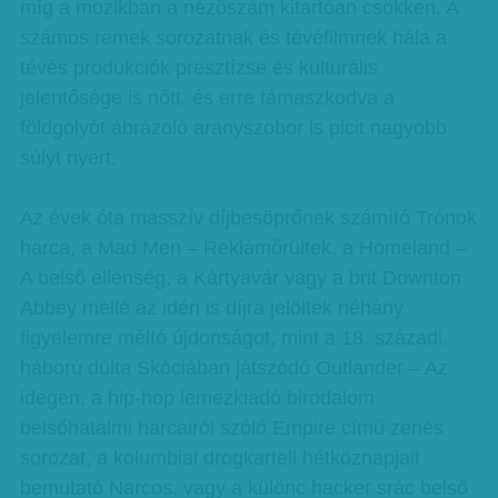
míg a mozikban a nézőszám kitartóan csökken. A
számos remek sorozatnak és tévéfilmnek hála a
tévés produkciók presztízse és kulturális
jelentősége is nőtt, és erre támaszkodva a
földgolyót ábrázoló aranyszobor is picit nagyobb
súlyt nyert.
Az évek óta masszív díjbesöprőnek számító Trónok
harca, a Mad Men – Reklámőrültek, a Homeland –
A belső ellenség, a Kártyavár vagy a brit Downton
Abbey mellé az idén is díjra jelöltek néhány
figyelemre méltó újdonságot, mint a 18. századi,
háború dúlta Skóciában játszódó Outlander – Az
idegen, a hip-hop lemezkiadó birodalom
belsőhatalmi harcairól szóló Empire című zenés
sorozat, a kolumbiai drogkartell hétköznapjait
bemutató Narcos, vagy a különc hacker srác belső