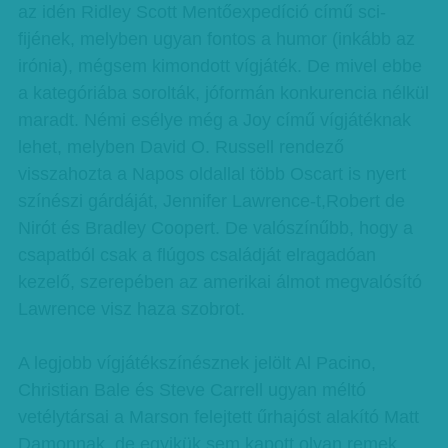
az idén Ridley Scott Mentőexpedíció című sci-
fijének, melyben ugyan fontos a humor (inkább az
irónia), mégsem kimondott vígjáték. De mivel ebbe
a kategóriába sorolták, jóformán konkurencia nélkül
maradt. Némi esélye még a Joy című vígjátéknak
lehet, melyben David O. Russell rendező
visszahozta a Napos oldallal több Oscart is nyert
színészi gárdáját, Jennifer Lawrence-t,Robert de
Nirót és Bradley Coopert. De valószínűbb, hogy a
csapatból csak a flúgos családját elragadóan
kezelő, szerepében az amerikai álmot megvalósító
Lawrence visz haza szobrot.
A legjobb vígjátékszínésznek jelölt Al Pacino,
Christian Bale és Steve Carrell ugyan méltó
vetélytársai a Marson felejtett űrhajóst alakító Matt
Damonnak, de egyikük sem kapott olyan remek