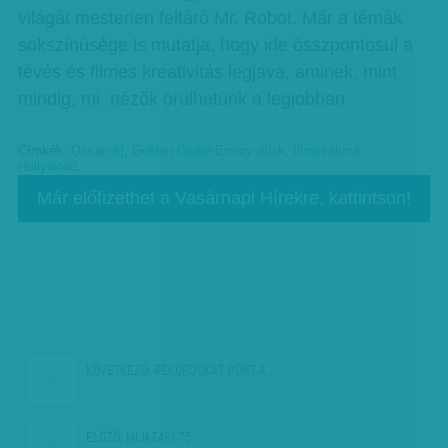
világát mesterien feltáró Mr. Robot. Már a témák
sokszínűsége is mutatja, hogy ide összpontosul a
tévés és filmes kreativitás legjava, aminek, mint
mindig, mi nézők örülhetünk a legjobban.
Címkék:
Oscar-díj
,
Golden Globe-Emmy-díjak
,
filmszakma
,
Hollywood
Már előfizethet a Vasárnapi Hírekre, kattintson!
KÖVETKEZŐ:
REKORDOKAT DÖNT A…
ELŐZŐ:
MIJAZAKI 75.…