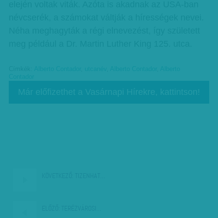
elején voltak viták. Azóta is akadnak az USA-ban
névcserék, a számokat váltják a hírességek nevei.
Néha meghagyták a régi elnevezést, így született
meg például a Dr. Martin Luther King 125. utca.
Címkék:
Alberto Contador
,
utcanév
,
Alberto Contador
,
Alberto
Contador
Már előfizethet a Vasárnapi Hírekre, kattintson!
KÖVETKEZŐ:
TIZENHAT…
ELŐZŐ:
TERÉZVÁROSI…