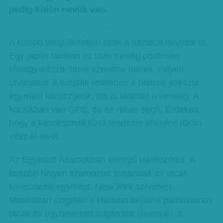
pedig külön nevük van.
hirdetes
A kisebb településeken csak a házakat nevezik el.
Egy japán taxiban az utas mindig pontosan
elmagyarázza, hova szeretne menni, milyen
útvonalon. A turisták esetében a taxisok sokszor
egymást kérdezgetik, mit is akarhat a vendég. A
kocsikban van GPS, de ez ritkán segít. Érdekes,
hogy a kaotikusnak tűnő rendszer ellenére ritkán
vész el levél.
Az Egyesült Államokban könnyű tájékozódni. A
legtöbb helyen számozott sugárutak és utcák
keresztezik egymást. New York szívében,
Manhattan szigetén a Hudson folyóval párhuzamos
utcák az úgynevezett sugárutak (avenue), a