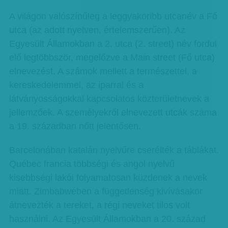
A világon valószínűleg a leggyakoribb utcanév a Fő
utca (az adott nyelven, értelemszerűen). Az
Egyesült Államokban a 2. utca (2. street) név fordul
elő legtöbbször, megelőzve a Main street (Fő utca)
elnevezést. A számok mellett a természettel, a
kereskedelemmel, az iparral és a
látványosságokkal kapcsolatos közterületnevek a
jellemzőek. A személyekről elnevezett utcák száma
a 19. században nőtt jelentősen.
Barcelonában katalán nyelvűre cserélték a táblákat.
Québec francia többségi és angol nyelvű
kisebbségi lakói folyamatosan küzdenek a nevek
miatt. Zimbabwében a függetlenség kivívásakor
átnevezték a tereket, a régi neveket tilos volt
használni. Az Egyesült Államokban a 20. század