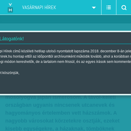
VASÁRNAPI HÍREK
 Látogatónk!
Japán utcák, afrikai terek
i Hírek című közéleti hetilap utolsó nyomtatott lapszáma 2018. december 8-án jel
hirek.hu honlap ettől az időponttól archívumként működik tovább, ahol a korábban
Szerző:
Kiss Róbert Richard
| Megjelent a 2011. április 03.-i
égi módon kereshetők, de a tartalom nem frissül, és az egyes írások sem kommente
lapszámban
t köszönjük,
Miért kellene elnevezni az utcákat? Mindig
pontosan tudom, hova megyek – mondta
mosolyogva japán ismerősöm. A távol-keleti
országban ugyanis nincsenek utcanevek és
hagyományos értelemben vett házszámok. A
nagyobb városokat körzetekre osztják, ezeket
kisebb egységekre, a házaknak, tömböknek