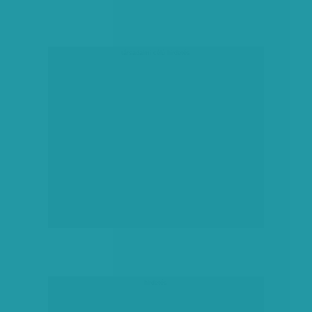
társadalmi célú hirdetés
hirdetés