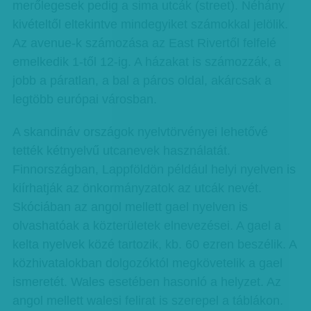
merőlegesek pedig a sima utcák (street). Néhány
kivételtől eltekintve mindegyiket számokkal jelölik.
Az avenue-k számozása az East Rivertől felfelé
emelkedik 1-től 12-ig. A házakat is számozzák, a
jobb a páratlan, a bal a páros oldal, akárcsak a
legtöbb európai városban.
A skandináv országok nyelvtörvényei lehetővé
tették kétnyelvű utcanevek használatát.
Finnországban, Lappföldön például helyi nyelven is
kiírhatják az önkormányzatok az utcák nevét.
Skóciában az angol mellett gael nyelven is
olvashatóak a közterületek elnevezései. A gael a
kelta nyelvek közé tartozik, kb. 60 ezren beszélik. A
közhivatalokban dolgozóktól megkövetelik a gael
ismeretét. Wales esetében hasonló a helyzet. Az
angol mellett walesi felirat is szerepel a táblákon.