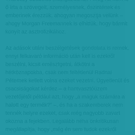
ő írta a szövegeit, személyesnek, őszintének és
emberinek érezzük, ahogyan megosztja velünk –
ahogy Morgan Freemannek is elhittük, hogy bármit
konyít az asztrofizikához.
Az adások utáni beszélgetések gondolata is remek,
ennyi felkavaró információ után kell is ezekről
beszélni, kicsit emésztgetni, átkötni a
hétköznapokba, csak nem feltétlenül Radnai
Péternek kellett volna ezeket vezetni. Ügyetlenül és
csacsiságokat kérdez – a hamvasztóüzem
vezetőjétől például azt, hogy „a maguk számára a
halott egy termék?” –, és ha a szakemberek nem
tennék helyre ezeket, csak még nagyobb zavart
okozna a fejekben. Legalább néha önkritikusan
megállapítja, hogy „még én sem tudok ezekről