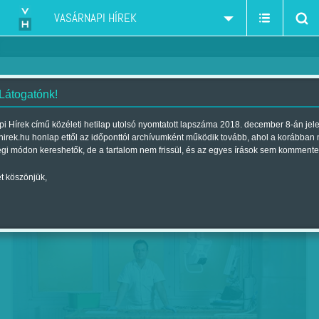
VASÁRNAPI HÍREK
 Látogatónk!
Jogunkban áll sírni
i Hírek című közéleti hetilap utolsó nyomtatott lapszáma 2018. december 8-án jel
hirek.hu honlap ettől az időponttól archívumként működik tovább, ahol a korábban
Szerző:
Bálint Orsolya
| Megjelent a 2017. november 11.-i lapszámban
égi módon kereshetők, de a tartalom nem frissül, és az egyes írások sem kommente
t köszönjük,
Tabukról tabuk nélkül, Spektrum Tv