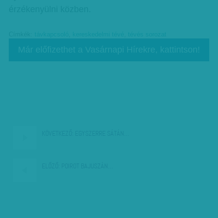
érzékenyülni közben.
Címkék:
távkapcsoló
,
kereskedelmi tévé
,
tévés sorozat
Már előfizethet a Vasárnapi Hírekre, kattintson!
KÖVETKEZŐ:
EGYSZERRE SÁTÁN…
ELŐZŐ:
POIROT BAJUSZÁN…