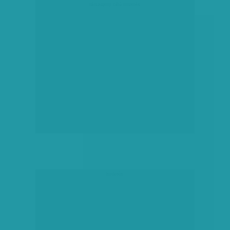
társadalmi célú hirdetés
hirdetés