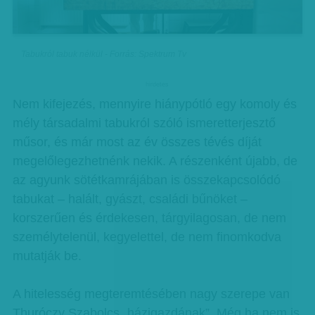
Tabukról tabuk nélkül - Forrás: Spektrum Tv
hirdetes
Nem kifejezés, mennyire hiánypótló egy komoly és
mély társadalmi tabukról szóló ismeretterjesztő
műsor, és már most az év összes tévés díját
megelőlegezhetnénk nekik. A részenként újabb, de
az agyunk sötétkamrájában is összekapcsolódó
tabukat – halált, gyászt, családi bűnöket –
korszerűen és érdekesen, tárgyilagosan, de nem
személytelenül, kegyelettel, de nem finomkodva
mutatják be.
A hitelesség megteremtésében nagy szerepe van
Thuróczy Szabolcs „házigazdának”. Még ha nem is