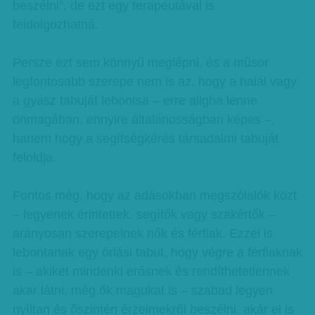
beszélni”, de ezt egy terapeutával is
feldolgozhatná.
Persze ezt sem könnyű meglépni, és a műsor
legfontosabb szerepe nem is az, hogy a halál vagy
a gyász tabuját lebontsa – erre aligha lenne
önmagában, ennyire általánosságban képes –,
hanem hogy a segítségkérés társadalmi tabuját
feloldja.
Fontos még, hogy az adásokban megszólalók közt
– legyenek érintettek, segítők vagy szakértők –
arányosan szerepelnek nők és férfiak. Ezzel is
lebontanak egy óriási tabut, hogy végre a férfiaknak
is – akiket mindenki erősnek és rendíthetetlennek
akar látni, még ők magukat is – szabad legyen
nyíltan és őszintén érzelmekről beszélni, akár el is