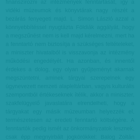
finanszírozni az intézmények fenntartását, így a
vidéki múzeumok és könyvtárak nagy részét a
bezárás fenyegeti majd. L. Simon László azzal a
könnyebbítéssel nyugtázta Földiák aggályát, hogy
a megszűnést nem is kell majd kérelmezni, mert ha
a fenntartó nem biztosítja a szükséges feltételeket,
a miniszter hivatalból is visszavonja az intézmény
működési engedélyét. Ha azonban, és innentől
érdekes a dolog, egy olyan gyűjteményt akarnak
megszüntetni, aminek tárgyai szerepelnek egy
úgynevezett nemzeti alapleltárban, vagyis kulturális
szempontból értékeseknek ítélik, akkor a miniszter,
szakfelügyelő javaslatára elrendelheti, hogy a
tárgyakat egy másik múzeumban helyezzék el,
természetesen az eredeti fenntartó költségére. A
fenntartók pedig ismét az önkormányzatok lesznek,
csak épp megnyirbált jogkörökkel: Balog Zoltán