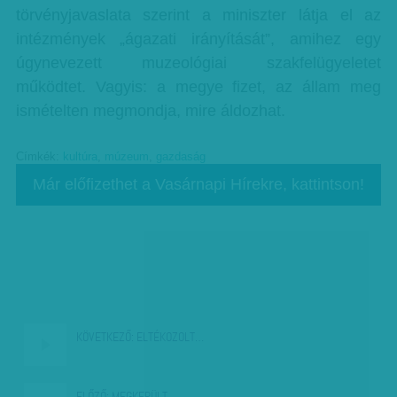
törvényjavaslata szerint a miniszter látja el az
intézmények „ágazati irányítását”, amihez egy
úgynevezett muzeológiai szakfelügyeletet
működtet. Vagyis: a megye fizet, az állam meg
ismételten megmondja, mire áldozhat.
Címkék:
kultúra
,
múzeum
,
gazdaság
Már előfizethet a Vasárnapi Hírekre, kattintson!
KÖVETKEZŐ:
ELTÉKOZOLT…
ELŐZŐ:
MEGKERÜLT…