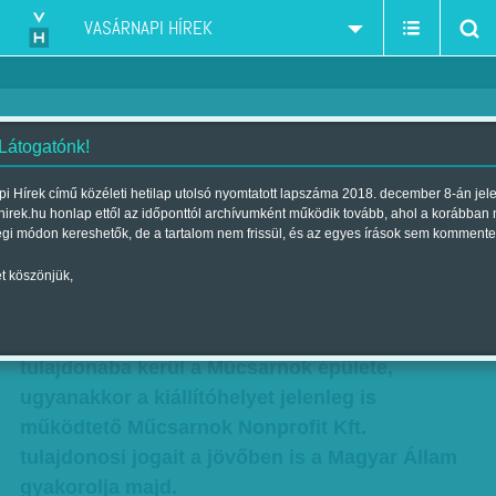
VASÁRNAPI HÍREK
 Látogatónk!
Kiállítási kilátások
i Hírek című közéleti hetilap utolsó nyomtatott lapszáma 2018. december 8-án jel
hirek.hu honlap ettől az időponttól archívumként működik tovább, ahol a korábban
Szerző:
Munkatársunktól
| Megjelent a 2012. december 02.-i
égi módon kereshetők, de a tartalom nem frissül, és az egyes írások sem kommente
lapszámban
t köszönjük,
A kormány határozata értelmében 2013. január
1-jétől a Magyar Művészeti Akadémia
tulajdonába kerül a Műcsarnok épülete,
ugyanakkor a kiállítóhelyet jelenleg is
működtető Műcsarnok Nonprofit Kft.
tulajdonosi jogait a jövőben is a Magyar Állam
gyakorolja majd.