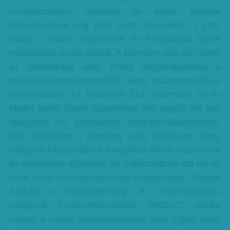
szubvencióban részesül (a teljes magyar
könyvkiadásra alig több mint 200 millió Ft jut!),
addig a vidéki múzeumok és könyvtárak egyre
mostohább sorsra jutnak. A kormány, alig egy évvel
az államosítás után máris megszabadulna a
megyei önkormányzatoktól átvett múzeumoktól és
könyvtáraktól. Az összesen 212 intézmény az év
elején került állami tulajdonba, ami együtt járt egy
átlagosan 10 százalékos létszámcsökkentéssel.
Idén áprilisban a kormány arról határozott, hogy
mégsem kívánja állni a megyéktől átvett múzeumok
és könyvtárak költségét, és határozatban írta elő az
erről szóló törvénymódosítás kidolgozását. Földiák
András, a Közgyűjteményi és Közművelődési
Dolgozók Szakszervezetének (KKDSZ) elnöke
szerint a városi önkormányzatok nem fogják tudni