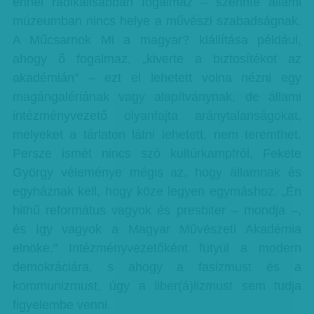
ennél radikálisabban fogalmaz – szerinte állami
múzeumban nincs helye a művészi szabadságnak.
A Műcsarnok Mi a magyar? kiállítása például,
ahogy ő fogalmaz, „kiverte a biztosítékot az
akadémián” – ezt el lehetett volna nézni egy
magángalériának vagy alapítványnak, de állami
intézményvezető olyanfajta aránytalanságokat,
melyeket a tárlaton látni lehetett, nem teremthet.
Persze ismét nincs szó kultúrkampfról, Fekete
György véleménye mégis az, hogy államnak és
egyháznak kell, hogy köze legyen egymáshoz. „Én
hithű református vagyok és presbiter – mondja –,
és így vagyok a Magyar Művészeti Akadémia
elnöke.” Intézményvezetőként fütyül a modern
demokráciára, s ahogy a fasizmust és a
kommunizmust, úgy a liber(á)lizmust sem tudja
figyelembe venni.