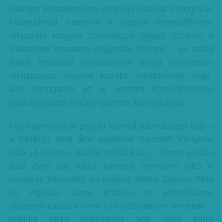
jelenleg Kecskeméten megbújó Magyar Fotográfiai
Múzeummal, valamint a magyar zenetörténetre
fókuszáló Magyar Zeneházzal együtt 2018-ra a
Városligeti múzeumi negyedbe költözik – az addig
lejáró igazgatói mandátumok pedig feltehetően
fokozatosan olyanok kezébe vándorolnak majd,
akik támogatják az új nemzeti közgyűjteményi
épületegyüttes amúgy ígéretes koncepcióját.
Míg egynémelyik projekt kiemelt jelentőséget kap –
a Kerényi Imre által képviselt Nemzeti Könyvtár
első 14 kötete – köztük például az L. Simon László
által évek óta hiába keresett Hermann Ottó A
madarak hasznáról és káráról, illetve Dornay Béla
és Vigyázó János Balaton és környékének
részletes kalauza című nélkülözhetetlen remekek –
például 2013 márciusáig 300 millió forint