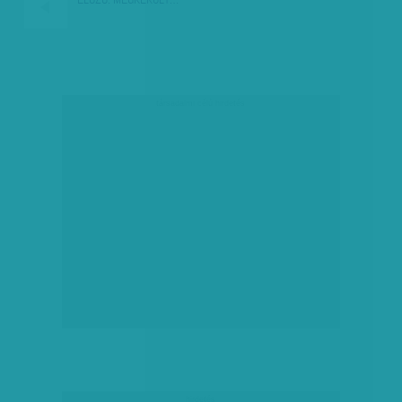
társadalmi célú hirdetés
hirdetés