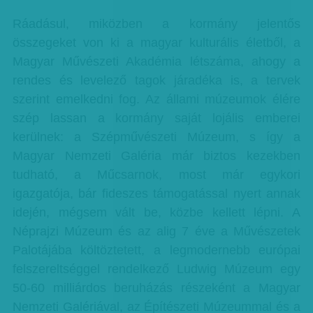
Ráadásul, miközben a kormány jelentős
összegeket von ki a magyar kulturális életből, a
Magyar Művészeti Akadémia létszáma, ahogy a
rendes és levelező tagok járadéka is, a tervek
szerint emelkedni fog. Az állami múzeumok élére
szép lassan a kormány saját lojális emberei
kerülnek: a Szépművészeti Múzeum, s így a
Magyar Nemzeti Galéria már biztos kezekben
tudható, a Műcsarnok, most már egykori
igazgatója, bár fideszes támogatással nyert annak
idején, mégsem vált be, közbe kellett lépni. A
Néprajzi Múzeum és az alig 7 éve a Művészetek
Palotájába költöztetett, a legmodernebb európai
felszereltséggel rendelkező Ludwig Múzeum egy
50-60 milliárdos beruházás részeként a Magyar
Nemzeti Galériával, az Építészeti Múzeummal és a