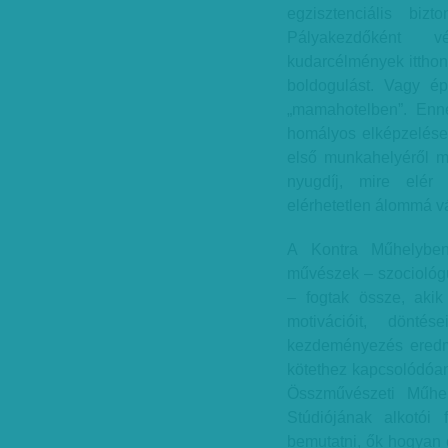
egzisztenciális bi
Pályakezdőként vé
kudarcélmények itthon
boldogulást. Vagy ép
„mamahotelben”. Enne
homályos elképzelése
első munkahelyéről m
nyugdíj, mire elér
elérhetetlen álommá vá
A Kontra Műhelyben
művészek – szociológu
– fogtak össze, akik
motivációit, döntés
kezdeményezés eredmé
kötethez kapcsolódóan 
Összművészeti Műhel
Stúdiójának alkotói
bemutatni, ők hogyan é