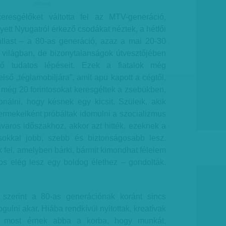
hirdetes
resgélőket váltotta fel az MTV-generáció,
yett Nyugatról érkező csodákat néztek, a hétfői
llast – a 80-as generáció, azaz a mai 20-30
világban, de bizonytalanságok útvesztőjében
ő tudatos lépéseit. Ezek a fiatalok még
ső „téglamobiljára”, amit apu kapott a cégtől,
 még 20 forintosokat keresgéltek a zsebükben,
onálni, hogy késnek egy kicsit. Szüleik, akik
rmekeiként próbáltak idomulni a szocializmus
varos időszakhoz, akkor azt hitték, ezeknek a
 sokkal jobb, szebb és biztonságosabb lesz.
fel, amelyben bárki, bármit kimondhat félelem
tos elég lesz egy boldog élethez – gondolták.
szerint a 80-as generációnak koránt sincs
ulni akar. Hiába rendkívül nyitottak, kreatívak
p most érnek abba a korba, hogy munkát,