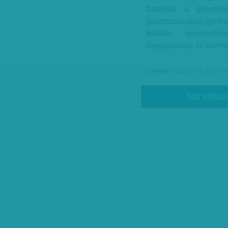
fiatalnak a gyerme
posztszocialista generá
kutatás végeredmén
megtalálható az intern
Címkék:
kiállítás
,
kultúra
,
t
Már előfize