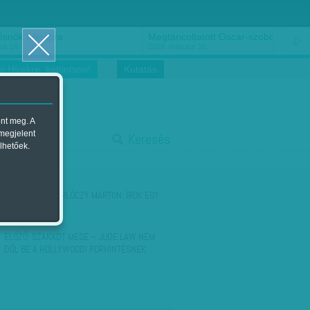
ősnők nőnapra
Megtáncoltatott Oscar-szobor
us 16.
2018. március 16.
i Hírekre, kattintson!
Kutatás
ent meg. A
start
 megjelent
Keresés
lhetőek.
stop
KÖVETKEZŐ:
GERLÓCZY MÁRTON: ÍROK EGY
TÁRCÁT
ELŐZŐ:
SZAKADT MESE – JUDE LAW NEM
DŐL BE A HOLLYWOODI PORHINTÉSNEK