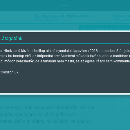
hirdetés
Ha még egyszer nyolcvanéves…
Barbie-h
2018. március 16.
2018. márci
Már előfizethet a Vasárnap
 Látogatónk!
i Hírek című közéleti hetilap utolsó nyomtatott lapszáma 2018. december 8-án jel
hirek.hu honlap ettől az időponttól archívumként működik tovább, ahol a korábban
ókusz
Szerintem
Ízlés
Sport
égi módon kereshetők, de a tartalom nem frissül, és az egyes írások sem kommente
t köszönjük,
neráció
Megjelent a 2012. november 25.-i lapszámban
sot keresgélniük a kisdobos kendőhőz, viszont
ég kék köpenyben és váltócipőben az
etben. Mára felnőttek, és kiállítás lett belőlük.