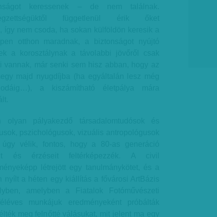
ztonságot keressenek – de nem találnak.
gzettségüktől függetlenül érik őket
, így nem csoda, ha sokan külföldön keresik a
pen otthon maradnak, a biztonságot nyújtó
k a korosztálynak a távolabbi jövőről csak
i vannak, már senki sem hisz abban, hogy az
egy majd nyugdíjba (ha egyáltalán lesz még
 odáig…), a kiszámítható életpálya mára
lt.
 olyan pályakezdő társadalomtudósok és
sok, pszichológusok, vizuális antropológusok
 úgy vélik, fontos, hogy a 80-as generáció
eit és érzéseit feltérképezzék. A civil
nyeképp létrejött egy tanulmánykötet, és a
nyílt a héten egy kiállítás a fővárosi ArtBázis
yben, amelyben a Fiatalok Fotóművészeti
 féléves munkájuk eredményeként próbálták
lték meg felnőtté válásukat, mit jelent ma egy