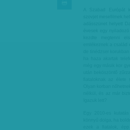
A Szabad Európát ke
szovjet mesefilmek hel
adásszünet helyett Da
évesek egy nyiladozó 
kezdte megtenni els
emlékeznek a család el
de tinédzser korukban
ha haza akartak telef
még egy másik kor gye
után beköszöntő zűrza
fiataloknak az élete
Olyan korban nőhetnek 
nélkül, és az már biz
Igazuk lett?
Egy 2010-es kutatás 
könnyű dolga, ha boldog
ezek a fiatalok, ép