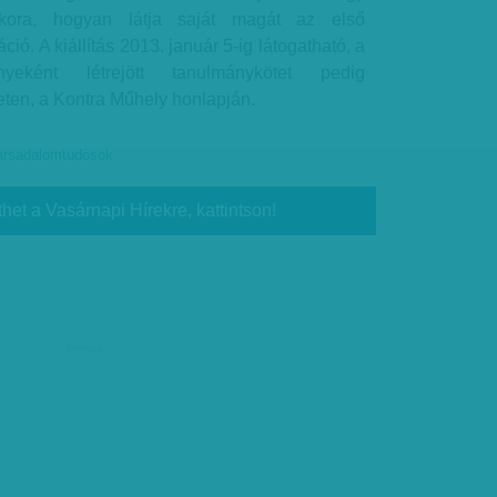
kkora, hogyan látja saját magát az első
ció. A kiállítás 2013. január 5-ig látogatható, a
yeként létrejött tanulmánykötet pedig
eten, a Kontra Műhely honlapján.
ársadalomtudósok
thet a Vasárnapi Hírekre, kattintson!
hirdetés