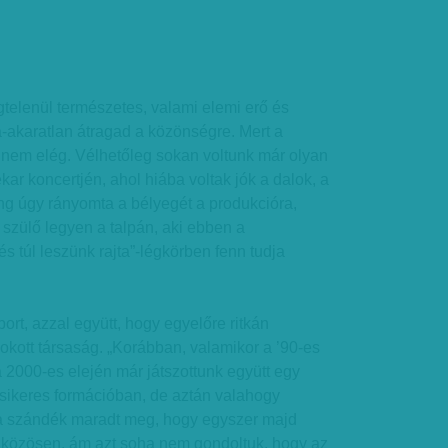
telenül természetes, valami elemi erő és
-akaratlan átragad a közönségre. Mert a
em elég. Vélhetőleg sokan voltunk már olyan
kar koncertjén, ahol hiába voltak jók a dalok, a
ling úgy rányomta a bélyegét a produkcióra,
szülő legyen a talpán, aki ebben a
s túl leszünk rajta”-légkörben fenn tudja
ort, azzal együtt, hogy egyelőre ritkán
kott társaság. „Korábban, valamikor a ’90-es
 2000-es elején már játszottunk együtt egy
sikeres formációban, de aztán valahogy
a szándék maradt meg, hogy egyszer majd
 közösen, ám azt soha nem gondoltuk, hogy az