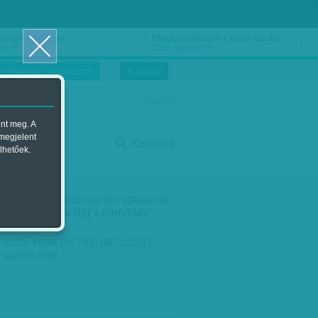
ősnők nőnapra
Megtáncoltatott Oscar-szobor
us 16.
2018. március 16.
i Hírekre, kattintson!
Kutatás
magyar
ent meg. A
start
 megjelent
Keresés
lhetőek.
stop
KÖVETKEZŐ:
'DÜHÖS VAGYOK A KORMÁNYRA,
DE EZT NEM ÍROM BELE A KÖNYVEIMBE'
ELŐZŐ:
VÉGRE EGY TÖKÉLYRE CSISZOLT
MAGYAR KRIMI