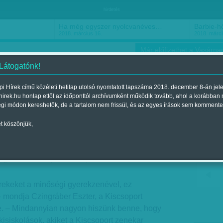
hirdetés
Ha még egyszer nyolcvanéves…
Barbie-h
2018. március 16.
2018. márci
Már előfizethet a Vasárnap
 Látogatónk!
i Hírek című közéleti hetilap utolsó nyomtatott lapszáma 2018. december 8-án jel
hirek.hu honlap ettől az időponttól archívumként működik tovább, ahol a korábban
ókusz
Szerintem
Ízlés
Sport
égi módon kereshetők, de a tartalom nem frissül, és az egyes írások sem kommente
t köszönjük,
i-tá
egjelent a 2017. április 29.-i lapszámban
erekeket a minőségi gyerekzenével, ez
– mondja Czingráber Eszter, a Kiscsoport
e. – Mindannyian nagyon hiszünk benne, hogy
isiskolások, akiket a Kiscsoport zenekar