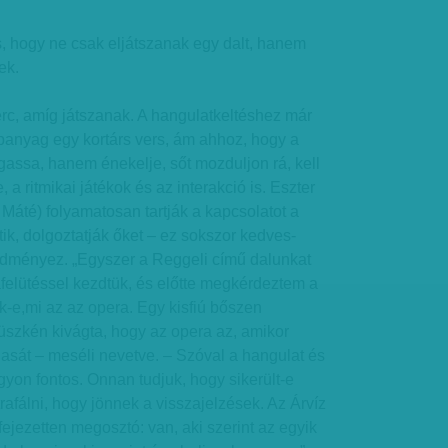
is, hogy ne csak eljátszanak egy dalt, hanem
ek.
rc, amíg játszanak. A hangulatkeltéshez már
anyag egy kortárs vers, ám ahhoz, hogy a
assa, hanem énekelje, sőt mozduljon rá, kell
 a ritmikai játékok és az interakció is. Eszter
s Máté) folyamatosan tartják a kapcsolatot a
ik, dolgoztatják őket – ez sokszor kedves-
redményez. „Egyszer a Reggeli című dalunkat
felütéssel kezdtük, és előtte megkérdeztem a
k-e,mi az az opera. Egy kisfiú bőszen
büszkén kivágta, hogy az opera az, amikor
hasát – meséli nevetve. – Szóval a hangulat és
yon fontos. Onnan tudjuk, hogy sikerült-e
afálni, hogy jönnek a visszajelzések. Az Árvíz
fejezetten megosztó: van, aki szerint az egyik