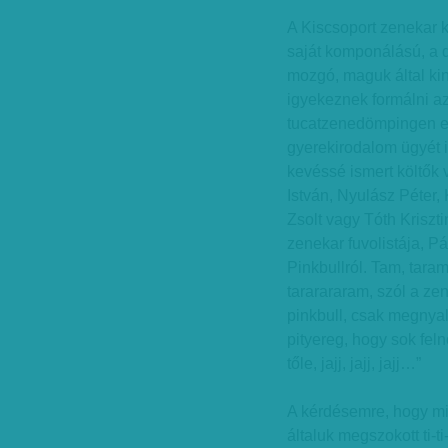
A Kiscsoport zenekar ké
saját komponálású, a d
mozgó, maguk által ki
igyekeznek formálni a
tucatzenedömpingen ed
gyerekirodalom ügyét i
kevéssé ismert költők 
István, Nyulász Péter, 
Zsolt vagy Tóth Kriszt
zenekar fuvolistája, Pá
Pinkbullról. Tam, taram
tararararam, szól a ze
pinkbull, csak megnyal
pityereg, hogy sok feln
tőle, jajj, jajj, jajj…”
A kérdésemre, hogy mit
általuk megszokott ti-ti-