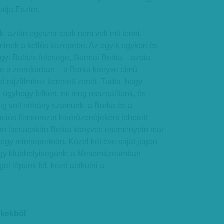
atja Eszter.
k, aztán egyszer csak nem volt mit tenni,
inek a kellős közepébe. Az egyik egykori és
lgyi Balázs felesége, Gurmai Beáta – azóta
e a zenekarban – a Borka könyve című
rajzfilmhez keresett zenét. Tudta, hogy
 úgyhogy felkért, mi meg összeálltunk, és
lig volt néhány számunk, a Borka és a
iós filmsorozat kísérőzenéjeként lehetett
tán lassacskán Beáta könyves eseményein már
 egy minirepertoárt. Közel két éve saját jogon
 egy klubhelyiségünk: a Mesemúzeumban
el lépünk fel, kezd alakulni a
ekekből