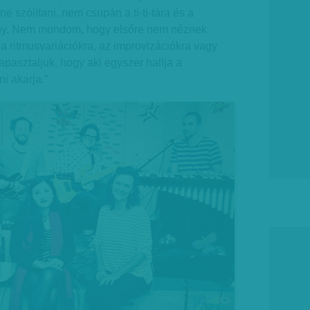
 szólítani, nem csupán a ti-ti-tára és a
ny. Nem mondom, hogy elsőre nem néznek
 ritmusvariációkra, az improvizációkra vagy
tapasztaljuk, hogy aki egyszer hallja a
ni akarja.”