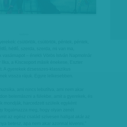
hirdetes
erekek: csütörtök, csütörtök, péntek, péntek,
tfő, hétfő, szerda, szerda, mi van ma,
 vasárnapot – énekli Vörös István Napmolnár
 Ilka, a Kiscsoport másik énekese, Eszter
at. A gyerekek dzsesszes-klasszikus
lnek vissza rájuk. Egyre lelkesebben.
uzsika, ami nincs lebutítva, ami nem akar
don belemászni a fülekbe, amit a gyerekek, és
k mondják, harcedzett szüleik egyként
úgy fogalmazza meg, hogy olyan zenét
amit az egész család szívesen hallgat akár az
anya betesz, apa nem akar azonnal kivenni.”