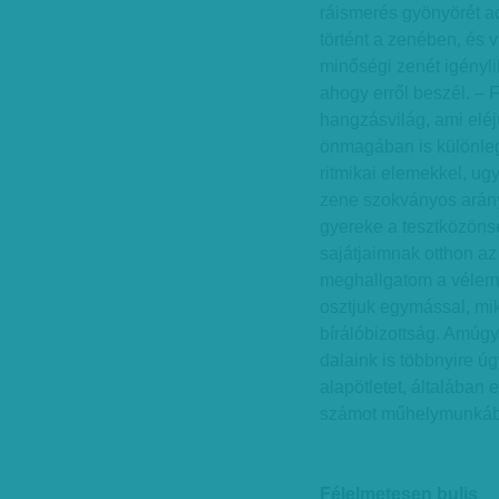
ráismerés gyönyörét ad
történt a zenében, és v
minőségi zenét igényli
ahogy erről beszél. – 
hangzásvilág, ami eléj
önmagában is különle
ritmikai elemekkel, ugy
zene szokványos arány
gyereke a tesztközöns
sajátjaimnak otthon az
meghallgatom a vélemé
osztjuk egymással, mik
bírálóbizottság. Amúgy
dalaink is többnyire ú
alapötletet, általában 
számot műhelymunkában
Félelmetesen bulis