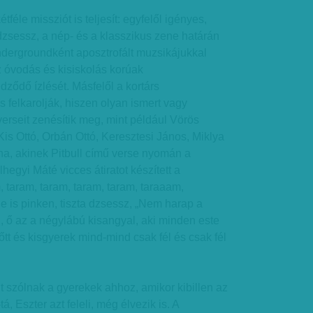
tféle missziót is teljesít: egyfelől igényes,
zsessz, a nép- és a klasszikus zene határán
ndergroundként aposztrofált muzsikájukkal
z óvodás és kisiskolás korúak
ződő ízlését. Másfelől a kortárs
s felkarolják, hiszen olyan ismert vagy
verseit zenésítik meg, mint például Vörös
Kis Ottó, Orbán Ottó, Keresztesi János, Miklya
ina, akinek Pitbull című verse nyomán a
lhegyi Máté vicces átiratot készített a
, taram, taram, taram, taram, taraaam,
ne is pinken, tiszta dzsessz, „Nem harap a
, ő az a négylábú kisangyal, aki minden este
őtt és kisgyerek mind-mind csak fél és csak fél
 szólnak a gyerekek ahhoz, amikor kibillen az
tá, Eszter azt feleli, még élvezik is. A