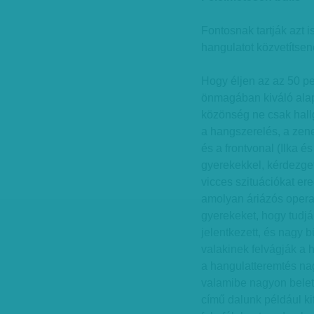
Fontosnak tartják azt 
hangulatot közvetítsen
Hogy éljen az az 50 pe
önmagában kiváló alap
közönség ne csak hallg
a hangszerelés, a zene,
és a frontvonal (Ilka é
gyerekekkel, kérdezget
vicces szituációkat e
amolyan áriázós opera
gyerekeket, hogy tudjá
jelentkezett, és nagy 
valakinek felvágják a 
a hangulatteremtés nag
valamibe nagyon beletr
című dalunk például ki