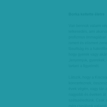
Borka keltette életre
Van bennük valami vég
lelkesedés, ami akarva
profizmus önmagában n
ismert és elismert zene
fásultság és a haknifí
hogy gyerek vagy akár 
„lenyomjuk, gyerekek, é
tartani a figyelmét.
Látszik, hogy a Kiscsop
koncerteznek, összeszo
évek végén, vagy tán a
nagyobb és éveken át 
szétszéledtünk. Csak 
még csinálunk valamit