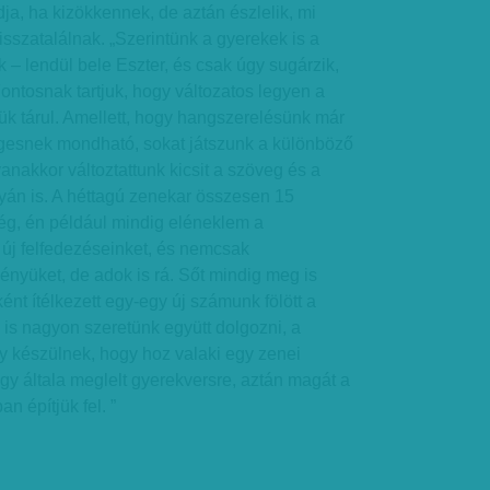
ja, ha kizökkennek, de aztán észlelik, mi
isszatalálnak. „Szerintünk a gyerekek is a
k – lendül bele Eszter, és csak úgy sugárzik,
Fontosnak tartjuk, hogy változatos legyen a
ük tárul. Amellett, hogy hangszerelésünk már
gesnek mondható, sokat játszunk a különböző
anakkor változtattunk kicsit a szöveg és a
án is. A héttagú zenekar összesen 15
ég, én például mindig eléneklem a
 új felfedezéseinket, és nemcsak
nyüket, de adok is rá. Sőt mindig meg is
ént ítélkezett egy-egy új számunk fölött a
 is nagyon szeretünk együtt dolgozni, a
gy készülnek, hogy hoz valaki egy zenei
egy általa meglelt gyerekversre, aztán magát a
 építjük fel. ”