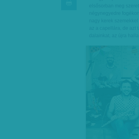
elsősorban meg szeretne
négynegyedre fogéko
nagy kerek szemekkel a
az a capellára, de azt 
dalainkat, az újra halla