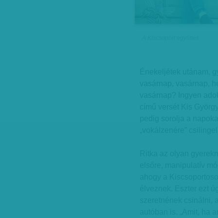
A Kiscsoport együttes
Énekeljétek utánam, gy
vasárnap, vasárnap, hé
vasárnap? Ingyen adok
című versét Kis György
pedig sorolja a napok
„vokálzenére” csilinge
Ritka az olyan gyerekm
elsőre, manipulatív mó
ahogy a Kiscsoportoso
élveznek. Eszter ezt 
szeretnének csinálni, 
autóban is. „Amit, ha 