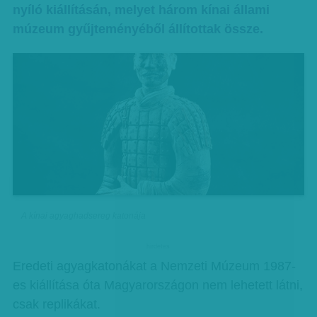
nyíló kiállításán, melyet három kínai állami
múzeum gyűjteményéből állítottak össze.
A kínai agyaghadsereg katonája
hirdetes
Eredeti agyagkatonákat a Nemzeti Múzeum 1987-
es kiállítása óta Magyarországon nem lehetett látni,
csak replikákat.