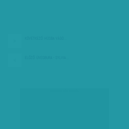
KÖVETKEZŐ:
HÚSBA VÁGÓ…
ELŐZŐ:
ÜVEGBURA - SYLVIA…
társadalmi célú hirdetés