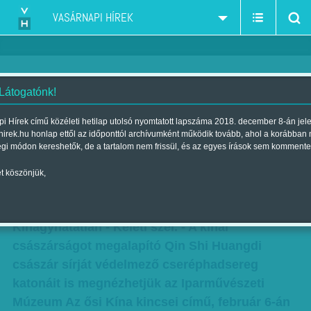
VASÁRNAPI HÍREK
 Látogatónk!
Pénteken nyílik a kiállítás: újra
i Hírek című közéleti hetilap utolsó nyomtatott lapszáma 2018. december 8-án jel
hirek.hu honlap ettől az időponttól archívumként működik tovább, ahol a korábban
eredeti cserépkatonák magyar
égi módon kereshetők, de a tartalom nem frissül, és az egyes írások sem kommente
múzeumban
t köszönjük,
Szerző:
Munkatársunktól
| Megjelent a 2015. február 01.-i lapszámban
Kihagyhatatlan - Keleti szél. - A kínai
császárságot megalapító Qin Shi Huangdi
császár sírját védelmező cseréphadsereg
katonáit is megnézhetjük az Iparművészeti
Múzeum Az ősi Kína kincsei című, február 6-án