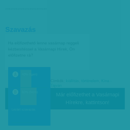
------------------------
Szavazás
Ha előfizethető lenne vasárnap reggeli
kézbesítéssel a Vasárnapi Hírek, Ön
előfizetne rá?
40% (Igen)
Címkék:
kiállítás
,
történelem
,
Kína -
a
Tajvan
60% (Nem)
Már előfizethet a Vasárnapi
Hírekre, kattintson!
b
Lezárt szavazás.