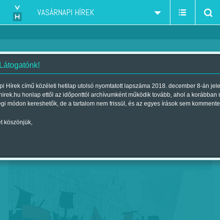
VASÁRNAPI HÍREK
 Látogatónk!
VERZIÓ november 25-ig
i Hírek című közéleti hetilap utolsó nyomtatott lapszáma 2018. december 8-án jel
hirek.hu honlap ettől az időponttól archívumként működik tovább, ahol a korábban
Szerző:
VH ajánló
| Megjelent a 2017. november 11.-i lapszámban
égi módon kereshetők, de a tartalom nem frissül, és az egyes írások sem kommente
t köszönjük,
VERZIÓ Nemzetközi Emberi Jogi
Dokumentumfilm Fesztivál.