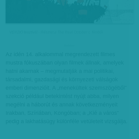
VERZIÓ fesztivál - Részlet a The Real October c. filmből
hirdetes
Az idén 14. alkalommal megrendezett filmes
mustra fókuszában olyan filmek állnak, amelyek
hatni akarnak – megmutatják a mai politikai,
társadalmi, gazdasági és környezeti válságok
emberi dimenzióit. A „menekültek szemszögéből”
szekció például betekintést nyújt abba, milyen
megélni a háborút és annak következményeit
Irakban, Szíriában, Kongóban; a „Kié a város”
pedig a lakhatásügy különféle vetületeit vizsgálja.