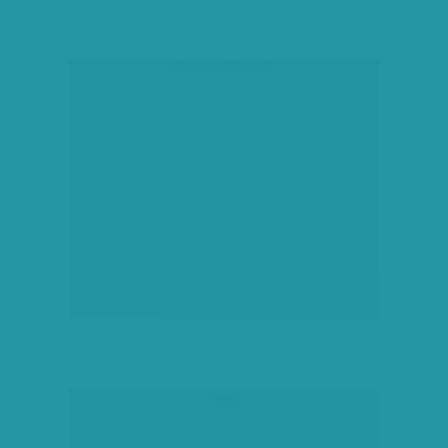
társadalmi célú hirdetés
hirdetés