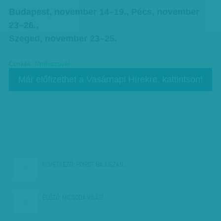
Budapest, november 14–19., Pécs, november
23–26.,
Szeged, november 23–25.
Címkék:
filmfesztivál
Már előfizethet a Vasárnapi Hírekre, kattintson!
KÖVETKEZŐ:
POIROT BAJUSZÁN…
ELŐZŐ:
MICSODA VILÁG!…