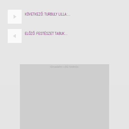
KÖVETKEZŐ:
TURBULY LILLA:…
ELŐZŐ:
FESTÉSZET TABUK…
társadalmi célú hirdetés