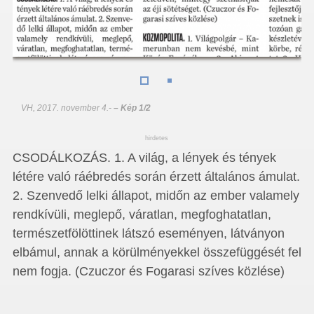
VH, 2017. november 4.
-
– Kép 1/2
hirdetes
CSODÁLKOZÁS. 1. A világ, a lények és tények
létére való ráébredés során érzett általános ámulat.
2. Szenvedő lelki állapot, midőn az ember valamely
rendkívüli, meglepő, váratlan, megfoghatatlan,
természetfölöttinek látszó eseményen, látványon
elbámul, annak a körülményekkel összefüggését fel
nem fogja. (Czuczor és Fogarasi szíves közlése)