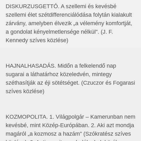
DISKURZUSGETTÓ. A szellemi és kevésbé
szellemi élet szétdifferenciálódása folytán kialakult
zárvány, amelyben élvezik „a vélemény komfortját,
a gondolat kényelmetlensége nélkül”. (J. F.
Kennedy szíves közlése)
HAJNALHASADÁS. Midőn a felkelendő nap
sugarai a láthatárhoz közeledvén, mintegy
széthasítják az éji sötétséget. (Czuczor és Fogarasi
szíves közlése)
KOZMOPOLITA. 1. Világpolgár – Kamerunban nem
kevésbé, mint Közép-Európában. 2. Aki azt mondja
magáról „a kozmosz a hazám” (Szókratész szíves