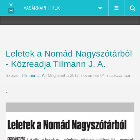
VASÁRNAPI HÍREK
Leletek a Nomád Nagyszótárból
- Közreadja Tillmann J. A.
Szerző:
Tillmann J. A
| Megjelent a 2017. november 04.-i lapszámban
-