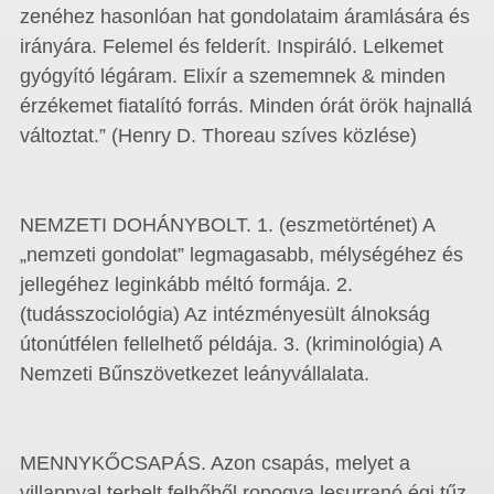
zenéhez hasonlóan hat gondolataim áramlására és
irányára. Felemel és felderít. Inspiráló. Lelkemet
gyógyító légáram. Elixír a szememnek & minden
érzékemet fiatalító forrás. Minden órát örök hajnallá
változtat.” (Henry D. Thoreau szíves közlése)
NEMZETI DOHÁNYBOLT. 1. (eszmetörténet) A
„nemzeti gondolat” legmagasabb, mélységéhez és
jellegéhez leginkább méltó formája. 2.
(tudásszociológia) Az intézményesült álnokság
útonútfélen fellelhető példája. 3. (kriminológia) A
Nemzeti Bűnszövetkezet leányvállalata.
MENNYKŐCSAPÁS. Azon csapás, melyet a
villannyal terhelt felhőből ropogva lesurranó égi tűz