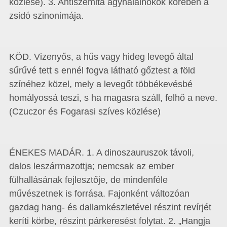
közlése). 3. Antiszemita agyhalálnokok körében a
zsidó szinonimája.
KÖD. Vizenyős, a hűs vagy hideg levegő által
sűrűvé tett s ennél fogva látható gőztest a föld
színéhez közel, mely a levegőt többékevésbé
homályossá teszi, s ha magasra száll, felhő a neve.
(Czuczor és Fogarasi szíves közlése)
ÉNEKES MADÁR. 1. A dinoszauruszok távoli,
dalos leszármazottja; nemcsak az ember
fülhallásának fejlesztője, de mindenféle
művészetnek is forrása. Fajonként változóan
gazdag hang- és dallamkészletével részint revírjét
keríti körbe, részint párkeresést folytat. 2. „Hangja