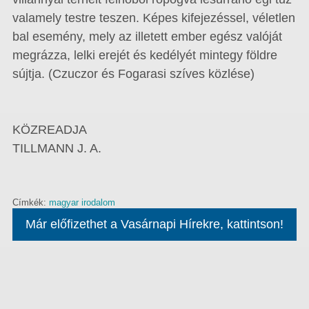
valamely testre teszen. Képes kifejezéssel, véletlen
bal esemény, mely az illetett ember egész valóját
megrázza, lelki erejét és kedélyét mintegy földre
sújtja. (Czuczor és Fogarasi szíves közlése)
KÖZREADJA
TILLMANN J. A.
Címkék:
magyar irodalom
Már előfizethet a Vasárnapi Hírekre, kattintson!