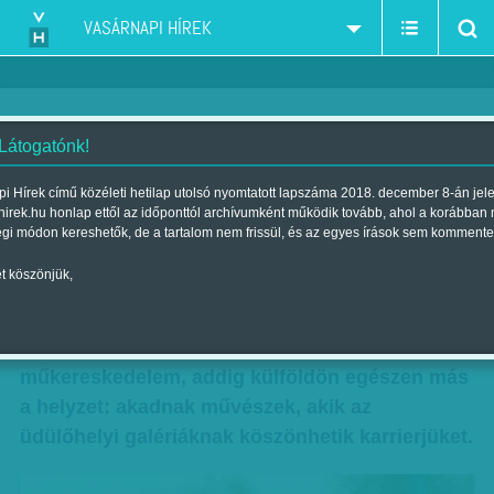
VASÁRNAPI HÍREK
 Látogatónk!
Limonádé giccsel, jéggel
i Hírek című közéleti hetilap utolsó nyomtatott lapszáma 2018. december 8-án jel
hirek.hu honlap ettől az időponttól archívumként működik tovább, ahol a korábban
Szerző:
Kiss Orsolya
| Megjelent a 2012. augusztus 26.-i lapszámban
égi módon kereshetők, de a tartalom nem frissül, és az egyes írások sem kommente
t köszönjük,
Lassan nyílnak a „nyári álmot” alvó magyar
galériák és aukciósházak. Míg hazánkban a
forró hónapok alatt takaréklángon ég a
műkereskedelem, addig külföldön egészen más
a helyzet: akadnak művészek, akik az
üdülőhelyi galériáknak köszönhetik karrierjüket.