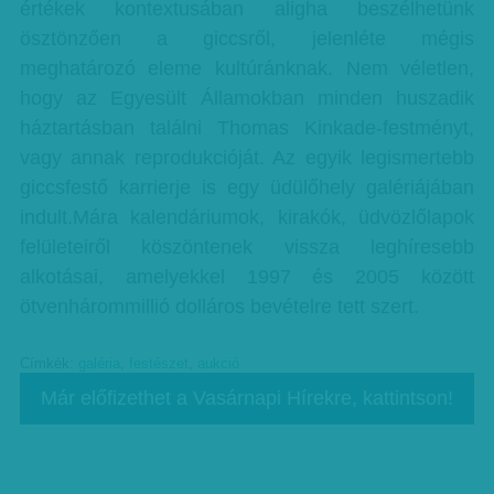
értékek kontextusában aligha beszélhetünk
ösztönzően a giccsről, jelenléte mégis
meghatározó eleme kultúránknak. Nem véletlen,
hogy az Egyesült Államokban minden huszadik
háztartásban találni Thomas Kinkade-festményt,
vagy annak reprodukcióját. Az egyik legismertebb
giccsfestő karrierje is egy üdülőhely galériájában
indult.Mára kalendáriumok, kirakók, üdvözlőlapok
felületeiről köszöntenek vissza leghíresebb
alkotásai, amelyekkel 1997 és 2005 között
ötvenhárommillió dolláros bevételre tett szert.
Címkék:
galéria
,
festészet
,
aukció
Már előfizethet a Vasárnapi Hírekre, kattintson!