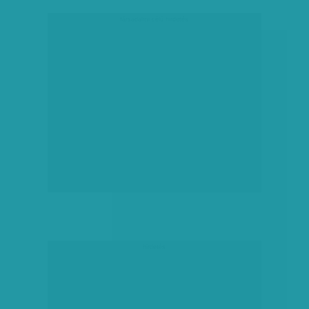
társadalmi célú hirdetés
hirdetés