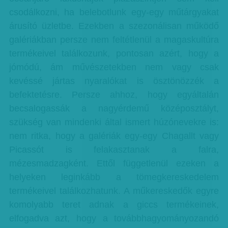
csodálkozni, ha belebotlunk egy-egy műtárgyakat
árusító üzletbe. Ezekben a szezonálisan működő
galériákban persze nem feltétlenül a magaskultúra
termékeivel találkozunk, pontosan azért, hogy a
jómódú, ám művészetekben nem vagy csak
kevéssé jártas nyaralókat is ösztönözzék a
befektetésre. Persze ahhoz, hogy egyáltalán
becsalogassák a nagyérdemű középosztályt,
szükség van mindenki által ismert húzónevekre is:
nem ritka, hogy a galériák egy-egy Chagallt vagy
Picassót is felakasztanak a falra,
mézesmadzagként. Ettől függetlenül ezeken a
helyeken leginkább a tömegkereskedelem
termékeivel találkozhatunk. A műkereskedők egyre
komolyabb teret adnak a giccs termékeinek,
elfogadva azt, hogy a továbbhagyományozandó