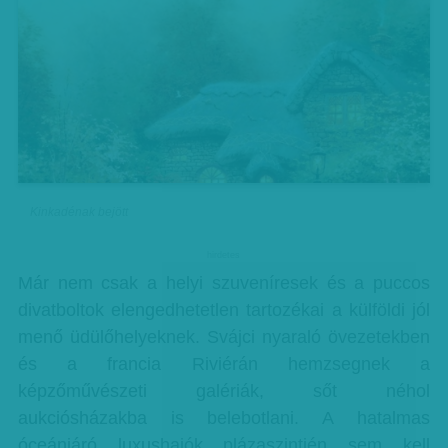
Kinkadénak bejött
hirdetes
Már nem csak a helyi szuveníresek és a puccos
divatboltok elengedhetetlen tartozékai a külföldi jól
menő üdülőhelyeknek. Svájci nyaraló övezetekben
és a francia Riviérán hemzsegnek a
képzőművészeti galériák, sőt néhol
aukciósházakba is belebotlani. A hatalmas
óceánjáró luxushajók plázaszintjén sem kell