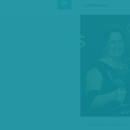
alakításáért.
A szolgálólány meséje című 