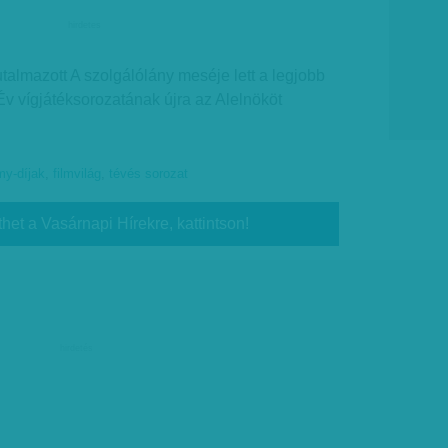
hirdetes
jutalmazott A szolgálólány meséje lett a legjobb
v vígjátéksorozatának újra az Alelnököt
y-díjak
,
filmvilág
,
tévés sorozat
thet a Vasárnapi Hírekre, kattintson!
hirdetés