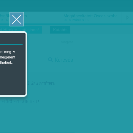
ősnők nőnapra
Megtáncoltatott Oscar-szobor
us 16.
2018. március 16.
i Hírekre, kattintson!
Kutatás
magyar
ent meg. A
start
 megjelent
Keresés
lhetőek.
stop
KÖVETKEZŐ:
ZIHÁLÁS A SÖTÉTBEN
ELŐZŐ:
EZT LÁTNI KELL!