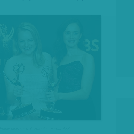
Emmy-díjas sorozat szereplői - Forrás: AFP