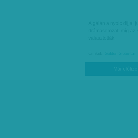
A gálán a nyolc díjjal 
drámasorozat, míg az É
választották.
Címkék:
Golden Globe-Emm
Már előfize