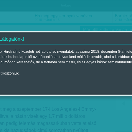
hirdetés
Ha még egyszer nyolcvanéves…
Barbie-h
2018. március 16.
2018. márci
Már előfizethet a Vasárnap
 Látogatónk!
i Hírek című közéleti hetilap utolsó nyomtatott lapszáma 2018. december 8-án jel
hirek.hu honlap ettől az időponttól archívumként működik tovább, ahol a korábban
ókusz
Szerintem
Ízlés
Sport
égi módon kereshetők, de a tartalom nem frissül, és az egyes írások sem kommente
t köszönjük,
 nő felemás cipőben
 2017. szeptember 23.-i lapszámban
ent meg a szeptember 17-i Los Angeles-i Emmy-
tva, a hátán viselt egy 1,7 millió dolláros
an pedig felemás magassarkúban vette át első
s kis hazugságok című sorozatban nyújtott