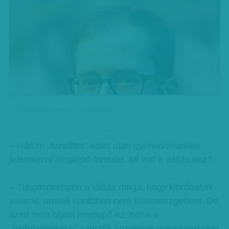
Krusovszky Dénes - Fotó: Greg Bal
hirdetes
– Három „felnőttes” kötet után gyerekversekkel
jelentkezni meglepő fordulat. Mi volt a váltás oka?
– Tulajdonképpen a váltás maga, hogy kipróbáljak
valamit, amivel korábban nem kísérletezgettem. De
azért nem olyan meglepő ez, néha a
„legfelnőttesebb” szerzők kezdenek gyerekverseket