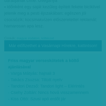
darabjának címe: Üveganya
• Időnként egy saját kezűleg épített fekete biciklivel
jelenik meg a pesti éjszakában; egészen jól
csocsózik; kocsmakvízen előszeretettel reklamál;
hamarosan apa lesz.
Címkék:
magyar irodalom
,
költészet
Már előfizethet a Vasárnapi Hírekre, kattintson!
Friss magyar verseskötetek a költő
ajánlásával
- Varga Mátyás: hajnali 3
- Takács Zsuzsa: Tiltott nyelv
- Tandori Dezső: Tandori light – Elérintés
- Csehy Zoltán: Nincs hová visszamennem
- Kiss Ottó: Szusi apó erdőt jár