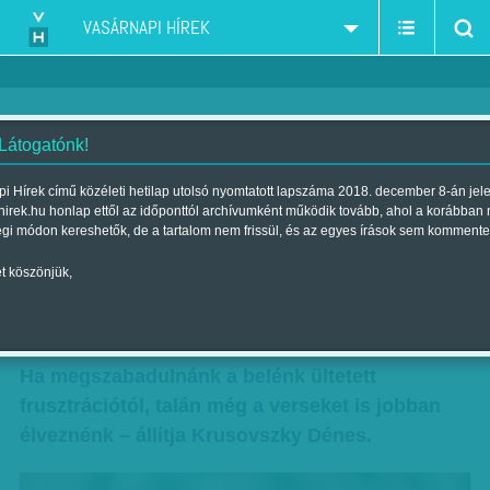
VASÁRNAPI HÍREK
 Látogatónk!
Megszabadulni hazugságtól,
i Hírek című közéleti hetilap utolsó nyomtatott lapszáma 2018. december 8-án jel
hirek.hu honlap ettől az időponttól archívumként működik tovább, ahol a korábban
rossz közérzettől - Az olvasónak
égi módon kereshetők, de a tartalom nem frissül, és az egyes írások sem kommente
is könnyebb lesz
t köszönjük,
Szerző:
Diószegi-Horváth Nóra
| Megjelent a 2014. április 06.-i
lapszámban
Ha megszabadulnánk a belénk ültetett
frusztrációtól, talán még a verseket is jobban
élveznénk – állítja Krusovszky Dénes.