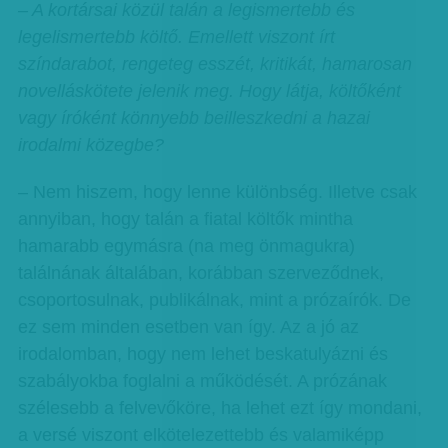
– A kortársai közül talán a legismertebb és
legelismertebb költő. Emellett viszont írt
színdarabot, rengeteg esszét, kritikát, hamarosan
novelláskötete jelenik meg. Hogy látja, költőként
vagy íróként könnyebb beilleszkedni a hazai
irodalmi közegbe?
– Nem hiszem, hogy lenne különbség. Illetve csak
annyiban, hogy talán a fiatal költők mintha
hamarabb egymásra (na meg önmagukra)
találnának általában, korábban szerveződnek,
csoportosulnak, publikálnak, mint a prózaírók. De
ez sem minden esetben van így. Az a jó az
irodalomban, hogy nem lehet beskatulyázni és
szabályokba foglalni a működését. A prózának
szélesebb a felvevőköre, ha lehet ezt így mondani,
a versé viszont elkötelezettebb és valamiképp