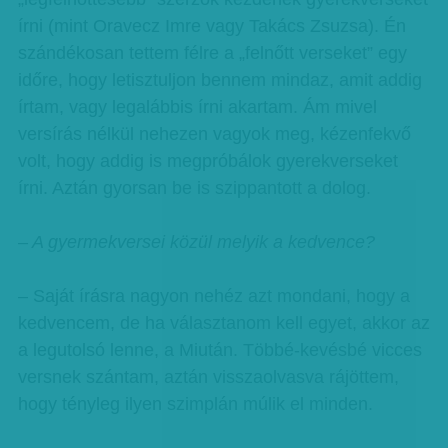
írni (mint Oravecz Imre vagy Takács Zsuzsa). Én
szándékosan tettem félre a „felnőtt verseket” egy
időre, hogy letisztuljon bennem mindaz, amit addig
írtam, vagy legalábbis írni akartam. Ám mivel
versírás nélkül nehezen vagyok meg, kézenfekvő
volt, hogy addig is megpróbálok gyerekverseket
írni. Aztán gyorsan be is szippantott a dolog.
– A gyermekversei közül melyik a kedvence?
– Saját írásra nagyon nehéz azt mondani, hogy a
kedvencem, de ha választanom kell egyet, akkor az
a legutolsó lenne, a Miután. Többé-kevésbé vicces
versnek szántam, aztán visszaolvasva rájöttem,
hogy tényleg ilyen szimplán múlik el minden.