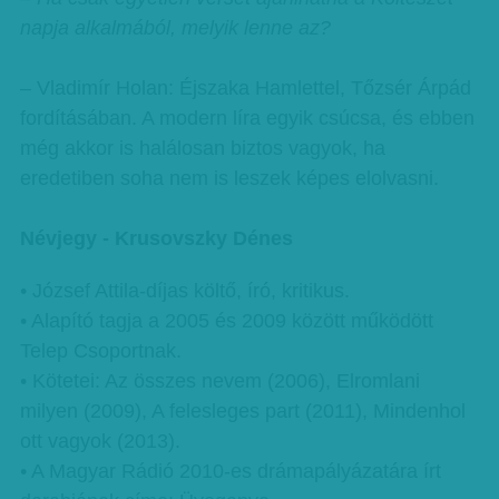
napja alkalmából, melyik lenne az?
– Vladimír Holan: Éjszaka Hamlettel, Tőzsér Árpád
fordításában. A modern líra egyik csúcsa, és ebben
még akkor is halálosan biztos vagyok, ha
eredetiben soha nem is leszek képes elolvasni.
Névjegy - Krusovszky Dénes
• József Attila-díjas költő, író, kritikus.
• Alapító tagja a 2005 és 2009 között működött
Telep Csoportnak.
• Kötetei: Az összes nevem (2006), Elromlani
milyen (2009), A felesleges part (2011), Mindenhol
ott vagyok (2013).
• A Magyar Rádió 2010-es drámapályázatára írt