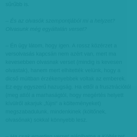
sűrűbb is.
– És az olvasók szempontjából mi a helyzet?
Olvasunk még egyáltalán verset?
– Én úgy látom, hogy igen. A rossz közérzet a
versolvasás kapcsán nem azért van, mert ma
kevesebben olvasnak verset (mindig is kevesen
olvastak), hanem mert elhitették velünk, hogy a
dicső múltban érzékenyebbek voltak az emberek.
Ez egy egyszerű hazugság. Ha ettől a frusztrációtól
(meg attól a marhaságtól, hogy megértés helyett
kívülről akarjuk „fújni” a költeményeket)
megszabadulunk, mindenkinek (költőnek,
olvasónak) sokkal könnyebb lesz.
– Ha csak egyetlen verset ajánlhatna a Költészet