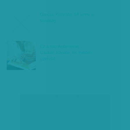
Grecsó Krisztián: Mi lenne a
tanulság
Ez a nap Andersené,
Csukás Istváné, és minden
gyereké
társadalmi célú hirdetés