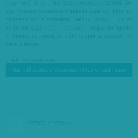
hogy minél több emberhez eljuttassa a sztorit), ám
egy hasznos hozadéka mindenki számára lehet az
olvasásának: elismételteti velünk, hogy – hit és
vallás ide vagy oda – néha talán mégse árt figyelni
a jelekre, és mondjuk, nem lelépni a járdáról, ha
piros a lámpa.
Címkék:
könyvajánló-recenzió
Már előfizethet a Vasárnapi Hírekre, kattintson!
KÖVETKEZŐ:
KIFÜSTÖLNI A…