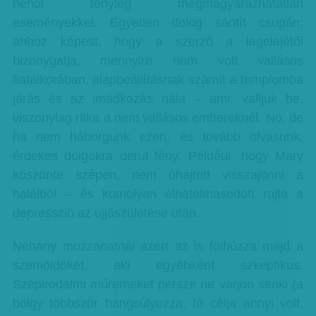
néhol tényleg megmagyarázhatatlan
eseményekkel. Egyetlen dolog sántít csupán:
ahhoz képest, hogy a szerző a legelejétől
bizonygatja, mennyire nem volt vallásos
fiatalkorában, alapbeállításnak számít a templomba
járás és az imádkozás nála – ami, valljuk be,
viszonylag ritka a nem vallásos embereknél. No, de
ha nem háborgunk ezen, és tovább olvasunk,
érdekes dolgokra derül fény. Például, hogy Mary
köszönte szépen, nem óhajtott visszajönni a
halálból – és komolyan elhatalmasodott rajta a
depresszió az újjászületése után.
Néhány mozzanatnál azért az is fölhúzza majd a
szemöldökét, aki egyébként szkeptikus.
Szépirodalmi műremeket persze ne várjon senki (a
hölgy többször hangsúlyozza, fő célja annyi volt,