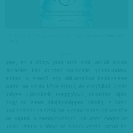
Dr. Mary C. Neal: Megjártam a mennyországot. XXI. Század Kiadó, 2013,
240 o.
hirdetes
Igen, ez a könyv pont arról szól, amitől sikítós
lábrázást kap minden racionális gondolkodású
ember: a szerző egy dél-amerikai kajakbaleset
során két szikla közé szorul, és megfullad. Aztán
mégse: újjászületik, meggyógyul, miközben rájön,
hogy az életét tulajdonképpen mindig is isteni
machinációk hálózták be. Pontos leírást persze tőle
se kapunk a mennyországról, de azért mégse az
uncsi „láttam a fényt az alagút végén” sztori ez,