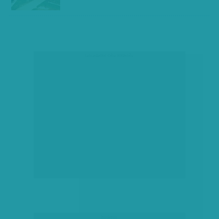
társadalmi célú hirdetés
hirdetés