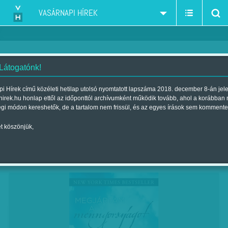
VASÁRNAPI HÍREK
 Látogatónk!
Mennyország Tourist
i Hírek című közéleti hetilap utolsó nyomtatott lapszáma 2018. december 8-án jel
hirek.hu honlap ettől az időponttól archívumként működik tovább, ahol a korábban
Szerző:
Csepelyi Adrienn
| Megjelent a 2013. november 24.-i
égi módon kereshetők, de a tartalom nem frissül, és az egyes írások sem kommente
lapszámban
t köszönjük,
Dr. Mary C. Neal amerikai gerincsebész
meghalt, aztán könyvet írt. Ebben a sorrendben.