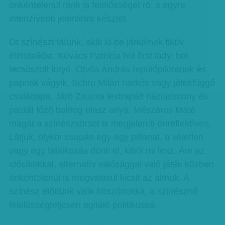
önkéntelenül ránk is felelősséget ró, s egyre
intenzívebb jelenlétre késztet.
Öt színészt látunk, akik ki-be járkálnak fiktív
életutaikba. Kovács Patrícia hol first lady, hol
lecsúszott lotyó, Ötvös András repülőpilótának és
papnak vágyik, Schru Milán narkós vagy játékfüggő
családapa. Járó Zsuzsa lestrapált háziasszony és
pastát főző boldog olasz anya. Mészáros Máté
magát a színészsorsot is megjeleníti önreflektíven.
Látjuk, olykor csupán egy-egy pillanat, a véletlen
vagy egy találkozás dönti el, kiből mi lesz. Ám az
idősíkokkal, alternatív valósággal való játék közben
önkéntelenül is megvalósul kicsit az álmuk. A
színész előttünk válik hitszónokká, a színésznő
felelősségteljesen agitáló politikussá.