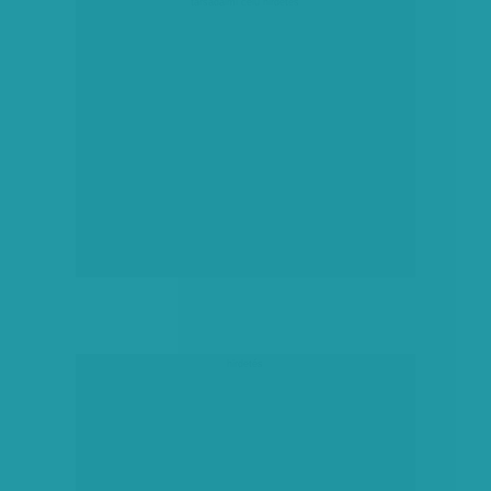
társadalmi célú hirdetés
hirdetés