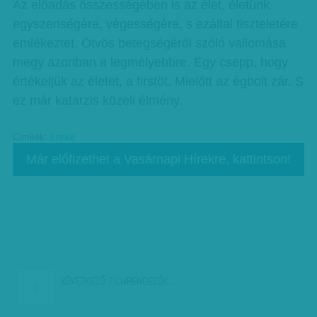
Az előadás összességében is az élet, életünk
egyszeriségére, végességére, s ezáltal tiszteletére
emlékeztet. Ötvös betegségéről szóló vallomása
megy azonban a legmélyebbre. Egy csepp, hogy
értékeljük az életet, a firstöt. Mielőtt az égbolt zár. S
ez már katarzis közeli élmény.
Címkék:
kritika
Már előfizethet a Vasárnapi Hírekre, kattintson!
KÖVETKEZŐ:
FILMRENDEZŐK,…