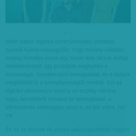
hirdetes
Máté Gábor hajdani színművészetis osztálya
nyárról nyárra összegyűlik, hogy néhány előadás
erejéig formába öntse egy soron lévő társuk addigi
életéttörténetét. Így próbálják megtartani e
közösséget, szembenézni önmagukkal, és a dolgok
megértését is a személyességtől remélik. Ezt az
eljárást alkalmazza most is az osztály néhány
tagja, ám kibővíti mindezt az alteregókkal, a
párhuzamos valósággal, azaz a „mi lett volna, ha”-
val.
És ez az őszinte és vicces vallomásszínház nagyot