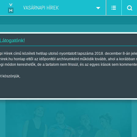
VASÁRNAPI HÍREK
 Látogatónk!
Mielőtt zár az égbolt
i Hírek című közéleti hetilap utolsó nyomtatott lapszáma 2018. december 8-án jel
hirek.hu honlap ettől az időponttól archívumként működik tovább, ahol a korábban
Szerző:
Marik Noémi
| Megjelent a 2018. szeptember 01.-i lapszámban
égi módon kereshetők, de a tartalom nem frissül, és az egyes írások sem kommente
t köszönjük,
Second life, kétéletem – Alkal/Máté
Színésztrupp-Orlai Produkció, Hatszín Teátrum