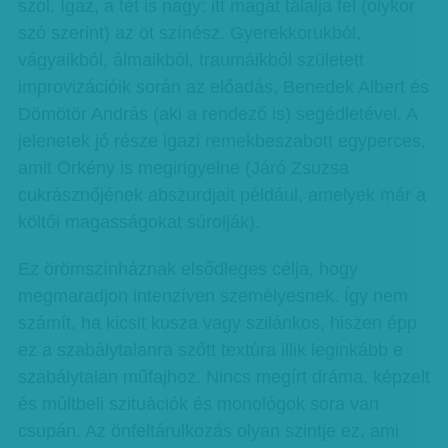
szól. Igaz, a tét is nagy: itt magát tálalja fel (olykor
szó szerint) az öt színész. Gyerekkorukból,
vágyaikból, álmaikból, traumáikból született
improvizációik során az előadás, Benedek Albert és
Dömötör András (aki a rendező is) segédletével. A
jelenetek jó része igazi remekbeszabott egyperces,
amit Örkény is megirigyelne (Járó Zsuzsa
cukrásznőjének abszurdjait például, amelyek már a
költői magasságokat súrolják).
Ez örömszínháznak elsődleges célja, hogy
megmaradjon intenzíven személyesnek. Így nem
számít, ha kicsit kusza vagy szilánkos, hiszen épp
ez a szabálytalanra szőtt textúra illik leginkább e
szabálytalan műfajhoz. Nincs megírt dráma, képzelt
és múltbeli szituációk és monológok sora van
csupán. Az önfeltárulkozás olyan szintje ez, ami