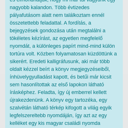
nagyobb kalandon. Több évtizedes
pályafutásom alatt nem találkoztam ennél
összetettebb feladattal. A fordítás, a
bejegyzések gondozása után megtalálni a
tökéletes kézírást, az egyetlen megfelelő
nyomdát, a különleges papírt mind-mind külön
tortúra volt. Közben folyamatosan küzdöttünk a
sikerért. Eredeti kalligráfusunk, aki már több
oldalt kézzel beírt a könyv megjegyzéseiből,
ínhüvelygyulladást kapott, és betűi már kicsit
sem hasonlítottak az első lapokon látható
írásképhez. Feladta, így új emberrel kellett
újrakezdenünk. A könyv egy tartozéka, egy
szalvétán látható térkép kifogott a világ egyik
legfelszereltebb nyomdáján, így azt az egy
kelléket egy kis magyar családi nyomda