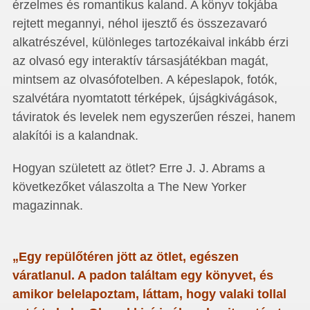
érzelmes és romantikus kaland. A könyv tokjába
rejtett megannyi, néhol ijesztő és összezavaró
alkatrészével, különleges tartozékaival inkább érzi
az olvasó egy interaktív társasjátékban magát,
mintsem az olvasófotelben. A képeslapok, fotók,
szalvétára nyomtatott térképek, újságkivágások,
táviratok és levelek nem egyszerűen részei, hanem
alakítói is a kalandnak.
Hogyan született az ötlet? Erre J. J. Abrams a
következőket válaszolta a The New Yorker
magazinnak.
„Egy repülőtéren jött az ötlet, egészen
váratlanul. A padon találtam egy könyvet, és
amikor belelapoztam, láttam, hogy valaki tollal