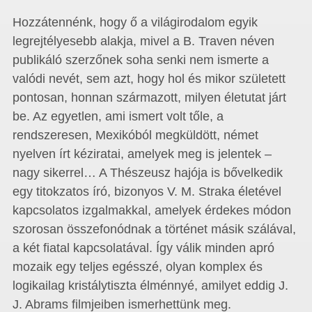
Hozzátennénk, hogy ő a világirodalom egyik
legrejtélyesebb alakja, mivel a B. Traven néven
publikáló szerzőnek soha senki nem ismerte a
valódi nevét, sem azt, hogy hol és mikor született
pontosan, honnan származott, milyen életutat járt
be. Az egyetlen, ami ismert volt tőle, a
rendszeresen, Mexikóból megküldött, német
nyelven írt kéziratai, amelyek meg is jelentek –
nagy sikerrel… A Thészeusz hajója is bővelkedik
egy titokzatos író, bizonyos V. M. Straka életével
kapcsolatos izgalmakkal, amelyek érdekes módon
szorosan összefonódnak a történet másik szálával,
a két fiatal kapcsolatával. Így válik minden apró
mozaik egy teljes egésszé, olyan komplex és
logikailag kristálytiszta élménnyé, amilyet eddig J.
J. Abrams filmjeiben ismerhettünk meg.