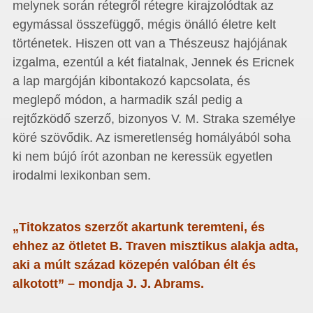
melynek során rétegről rétegre kirajzolódtak az
egymással összefüggő, mégis önálló életre kelt
történetek. Hiszen ott van a Thészeusz hajójának
izgalma, ezentúl a két fiatalnak, Jennek és Ericnek
a lap margóján kibontakozó kapcsolata, és
meglepő módon, a harmadik szál pedig a
rejtőzködő szerző, bizonyos V. M. Straka személye
köré szövődik. Az ismeretlenség homályából soha
ki nem bújó írót azonban ne keressük egyetlen
irodalmi lexikonban sem.
„Titokzatos szerzőt akartunk teremteni, és
ehhez az ötletet B. Traven misztikus alakja adta,
aki a múlt század közepén valóban élt és
alkotott” – mondja J. J. Abrams.