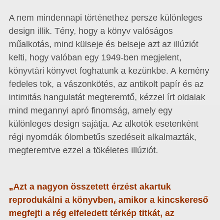
A nem mindennapi történethez persze különleges
design illik. Tény, hogy a könyv valóságos
műalkotás, mind külseje és belseje azt az illúziót
kelti, hogy valóban egy 1949-ben megjelent,
könyvtári könyvet foghatunk a kezünkbe. A kemény
fedeles tok, a vászonkötés, az antikolt papír és az
intimitás hangulatát megteremtő, kézzel írt oldalak
mind megannyi apró finomság, amely egy
különleges design sajátja. Az alkotók esetenként
régi nyomdák ólombetűs szedéseit alkalmazták,
megteremtve ezzel a tökéletes illúziót.
„Azt a nagyon összetett érzést akartuk
reprodukálni a könyvben, amikor a kincskereső
megfejti a rég elfeledett térkép titkát, az