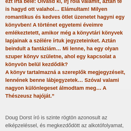
ezt írta bele: Olvasd ki, írj róla valamit, aztán te
is hagyd ott valahol… Elámultam! Milyen
romantikus és kedves ötlet üzenetet hagyni egy
könyvben! A történet egyetemi éveimre
emlékeztetett, amikor még a könyvtári könyvek
lapjainak a szélére írtuk jegyzeteinket. Aztán
beindult a fantáziám… Mi lenne, ha egy olyan
szuper könyv születne, ahol egy kapcsolat a
könyvön belül kezdődik?
A könyv tartalmazná a szereplők megjegyzéseit,
lennének benne lábjegyzetek… Szóval valami
nagyon különlegeset álmodtam meg… A
Thészeusz hajóját.”
Doug Dorst író is szinte rögtön azonosult az
elképzeléssel, és megkezdődött az alkotófolyamat,