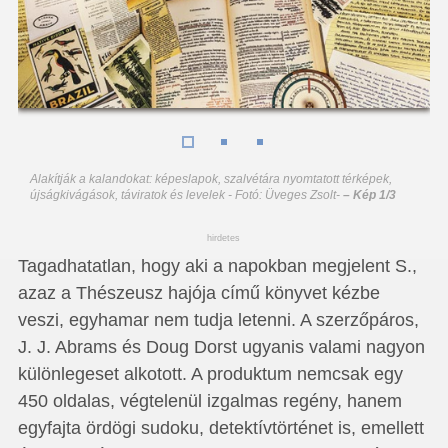
Alakítják a kalandokat: képeslapok, szalvétára nyomtatott térképek,
újságkivágások, táviratok és levelek - Fotó: Üveges Zsolt
-
– Kép 1/3
hirdetes
Tagadhatatlan, hogy aki a napokban megjelent S.,
azaz a Thészeusz hajója című könyvet kézbe
veszi, egyhamar nem tudja letenni. A szerzőpáros,
J. J. Abrams és Doug Dorst ugyanis valami nagyon
különlegeset alkotott. A produktum nemcsak egy
450 oldalas, végtelenül izgalmas regény, hanem
egyfajta ördögi sudoku, detektívtörténet is, emellett