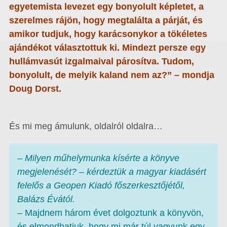
egyetemista levezet egy bonyolult képletet, a
szerelmes rájön, hogy megtalálta a párját, és
amikor tudjuk, hogy karácsonykor a tökéletes
ajándékot választottuk ki. Mindezt persze egy
hullámvasút izgalmaival párosítva. Tudom,
bonyolult, de melyik kaland nem az?” – mondja
Doug Dorst.
És mi meg ámulunk, oldalról oldalra…
– Milyen műhelymunka kísérte a könyve
megjelenését? – kérdeztük a magyar kiadásért
felelős a Geopen Kiadó főszerkesztőjétől,
Balázs Évától.
– Majdnem három évet dolgoztunk a könyvön,
és elmondhatjuk, hogy mi már túl vagyunk egy