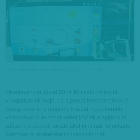
Képernyő: Internet Week, New York, a jövő tévézéséről
hirdetes
Okostévénkkel közel 50 millió csatorna közül
válogathatunk majd, de a precíz keresőmotorok a
bőség zavarát is megelőzik azzal, hogy korábbi
választásaink és érdeklődési körünk alapján a mi
ízlésünkre szabott tartalmakat kínálnak fel nekünk.
Nemcsak a tévénézési szokások fognak