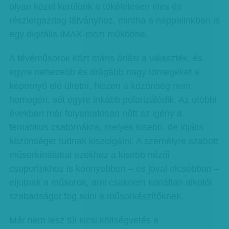
olyan közel kerülünk a tökéletesen éles és
részletgazdag látványhoz, mintha a nappalinkban is
egy digitális IMAX-mozi működne.
A tévéműsorok közt máris óriási a választék, és
egyre nehezebb és drágább nagy tömegeket a
képernyő elé ültetni, hiszen a közönség nem
homogén, sőt egyre inkább polarizálódik. Az utóbbi
években már folyamatosan nőtt az igény a
tematikus csatornákra, melyek kisebb, de lojális
közönséget tudnak kiszolgálni. A személyre szabott
műsorkínálattal ezekhez a kisebb nézői
csoportokhoz is könnyebben – és jóval olcsóbban –
eljutnak a műsorok, ami csaknem korlátlan alkotói
szabadságot fog adni a műsorkészítőknek.
Már nem lesz túl kicsi költségvetés a