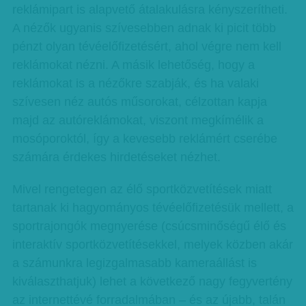
reklámipart is alapvető átalakulásra kényszerítheti.
A nézők ugyanis szívesebben adnak ki picit több
pénzt olyan tévéelőfizetésért, ahol végre nem kell
reklámokat nézni. A másik lehetőség, hogy a
reklámokat is a nézőkre szabják, és ha valaki
szívesen néz autós műsorokat, célzottan kapja
majd az autóreklámokat, viszont megkímélik a
mosóporoktól, így a kevesebb reklámért cserébe
számára érdekes hirdetéseket nézhet.
Mivel rengetegen az élő sportközvetítések miatt
tartanak ki hagyományos tévéelőfizetésük mellett, a
sportrajongók megnyerése (csúcsminőségű élő és
interaktív sportközvetítésekkel, melyek közben akár
a számunkra legizgalmasabb kameraállást is
kiválaszthatjuk) lehet a következő nagy fegyvertény
az internettévé forradalmában – és az újabb, talán