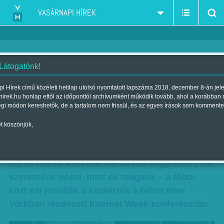
VASÁRNAPI HÍREK
 Látogatónk!
Okostévé, mozi a nappaliban,
i Hírek című közéleti hetilap utolsó nyomtatott lapszáma 2018. december 8-án jel
hirek.hu honlap ettől az időponttól archívumként működik tovább, ahol a korábban
eltűnő reklámok - Mit nézünk
égi módon kereshetők, de a tartalom nem frissül, és az egyes írások sem kommente
2025-ben?
t köszönjük,
Szerző:
Bálint Orsolya
| Megjelent a 2014. június 01.-i lapszámban
Tíz év múlva a tévénk hamarabb fogja tudni, mit
szeretnénk nézni, mint mi magunk – a többi
közt ezt jósolták a szakértők a héten New
Yorkban rendezett Internet Week konferencián.