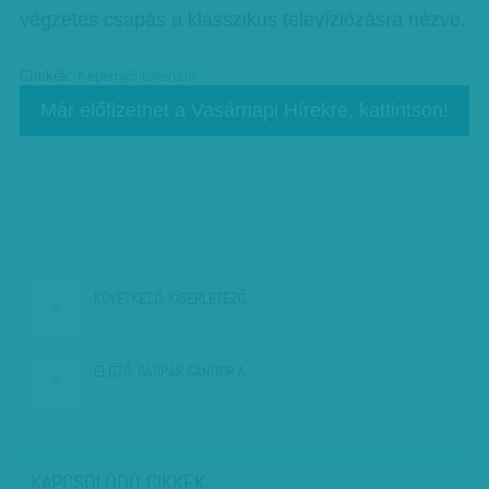
végzetes csapás a klasszikus televíziózásra nézve.
Címkék:
Képernyő-televízió
Már előfizethet a Vasárnapi Hírekre, kattintson!
KÖVETKEZŐ:
KÍSÉRLETEZŐ…
ELŐZŐ:
GÁSPÁR SÁNDOR A…
KAPCSOLÓDÓ CIKKEK