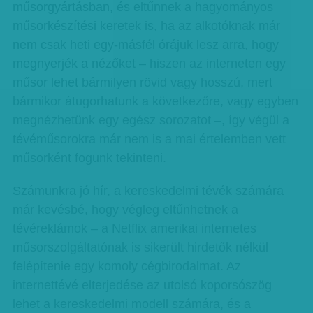
műsorgyártásban, és eltűnnek a hagyományos
műsorkészítési keretek is, ha az alkotóknak már
nem csak heti egy-másfél órájuk lesz arra, hogy
megnyerjék a nézőket – hiszen az interneten egy
műsor lehet bármilyen rövid vagy hosszú, mert
bármikor átugorhatunk a következőre, vagy egyben
megnézhetünk egy egész sorozatot –, így végül a
tévéműsorokra már nem is a mai értelemben vett
műsorként fogunk tekinteni.
Számunkra jó hír, a kereskedelmi tévék számára
már kevésbé, hogy végleg eltűnhetnek a
tévéreklámok – a Netflix amerikai internetes
műsorszolgáltatónak is sikerült hirdetők nélkül
felépítenie egy komoly cégbirodalmat. Az
internettévé elterjedése az utolsó koporsószög
lehet a kereskedelmi modell számára, és a