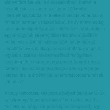
alapvetően átalakulni a közeljövőben, hanem a
készülékek is: az idén a világon 100 millió
internetkapcsolattal rendelkező okostévét adnak el
(minden harmadik háztartásba), tíz év múlva pedig
már mindenkinek ilyen készüléke lesz. Már eddig is
egyre nagyobb képernyőket néztünk, a jövőben
pedig már a 100 hüvelykes (254 centiméteres)
képátlójú tévék is átlagosnak számítanak majd. A
legújabb, széles látványmezőtechnológiának
köszönhetően már nem egy pontot fogunk nézni,
hanem folyamatosan pásztázzuk (és a perifériás
látásunkkal is érzékeljük) a háromszorosára növelt
látómezőt.
A nagy felbontású HD norma helyett bejön az UHD,
az ultranagy felbontás (más néven a 4K, mivel a
Full HD-nál négyszer jobb képminőséget ad), így