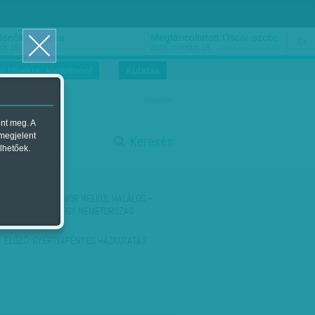
ősnők nőnapra
Megtáncoltatott Oscar-szobor
us 16.
2018. március 16.
i Hírekre, kattintson!
Kutatás
magyar
ent meg. A
start
 megjelent
Keresés
lhetőek.
stop
KÖVETKEZŐ:
HUMOR NÉLKÜL HALÁLOS –
VOLT EGYSZER EGY NÉMETORSZÁG
ELŐZŐ:
GYERTYAFÉNYES HÁZKUTATÁS