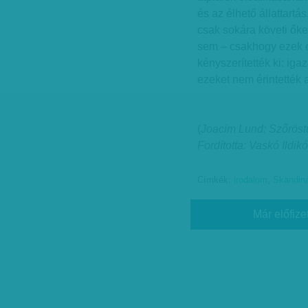
és az élhető állattartá
csak sokára követi ők
sem – csakhogy ezek e
kényszerítették ki: ig
ezeket nem érintették 
(
Joacim Lund: Szőröstü
Fordította: Vaskó Ildikó
Címkék:
irodalom
,
Skandin
Már előfize