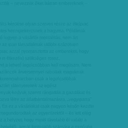
gyasztók – nevezzük őket bátran embereknek –
is kérdése olyan szerves része az ételpiac
cetes heringtekercsnek a hagyma. Példának
ű legyen a vásárlói mentalitás, nem árt
 az ipari társadalmak utóbbi százötven
 piac azzal nyomasztotta az embereket, hogy
m is étkezés) szükséges rossz,
it a lehető legolcsóbban kell megúszni. Nem
házláncok árversennyel raboltak maguknak
onkurenciaharcban csak a legolcsóbbak
aztán rátenyereltek az egész
ényük-kedvük szerint rángatták a gazdákat és
ozva létre az állatbántalmazásra, „vegyiparra”
. És ez a vásárlókat csak nagyon későn kezdte
 megundorodtak az egyenízektől – és lett elég
az a helyzet, hogy minél távolabb él valaki a
k helyétől, annál fontosabb számára a minőség