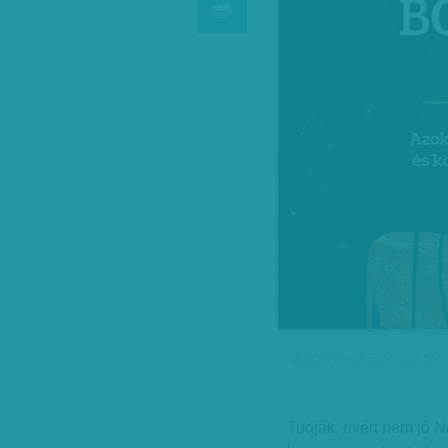
Joacim Lund: Szőröstül-bőröst
Tudják, miért nem jó N