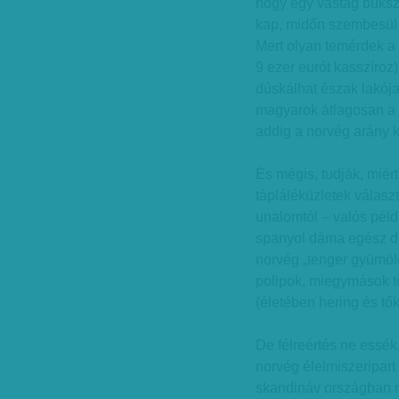
hogy egy vastag buksz
kap, midőn szembesül a
Mert olyan temérdek a 
9 ezer eurót kasszíroz
dúskálhat észak lakója.
magyarok átlagosan a f
addig a norvég arány k
És mégis, tudják, miér
tápláléküzletek válasz
unalomtól – valós péld
spanyol dáma egész dé
norvég „tenger gyümölc
polipok, miegymások 
(életében hering és tő
De félreértés ne essék
norvég élelmiszeripart 
skandináv országban m