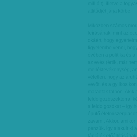
millióit), illetve a fo
attitűdjét járja körbe.
Miközben számos morál
leírásának, mint az e
okáért, hogy egyértelm
figyelembe venni, hogy
évében a politika és a
az evés (értik, már ne
melléktevékenység, am
véletlen, hogy az áru
vevőt, és a gyilkos k
maradtak talpon. Akik 
feldolgozószektorra, k
a feldolgozókat – így h
épülő élelmiszerpiacot
zavarni. Akkor, amikor
pénzük. Így alakult ki 
táplálék előállításána