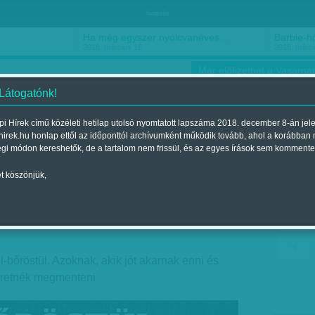
hirdetés
Ha még egyszer nyolcvanéves…
Barbie-h
2018. március 16.
2018. márci
Már előfizethet a Vasárnap
 Látogatónk!
i Hírek című közéleti hetilap utolsó nyomtatott lapszáma 2018. december 8-án jel
hirek.hu honlap ettől az időponttól archívumként működik tovább, ahol a korábban
ókusz
Szerintem
Ízlés
Sport
égi módon kereshetők, de a tartalom nem frissül, és az egyes írások sem kommente
t köszönjük,
zak
nt a 2017. december 09.-i lapszámban
-bőröstül. Azoknak, akik jót akarnak enni és
zeretnék megmenteni