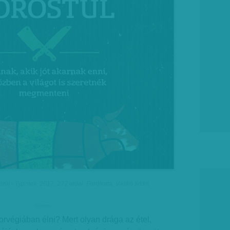
ül - Typotex, 2017. 272 oldal. Fordította: Vaskó Ildikó
hirdetes
orvégiában élni? Mert olyan drága az étel,