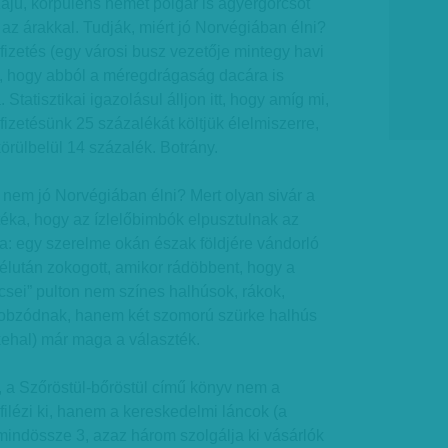
ájú, korpulens német polgár is agyérgörcsöt
z árakkal. Tudják, miért jó Norvégiában élni?
fizetés (egy városi busz vezetője mintegy havi
), hogy abból a méregdrágaság dacára is
 Statisztikai igazolásul álljon itt, hogy amíg mi,
izetésünk 25 százalékát költjük élelmiszerre,
örülbelül 14 százalék. Botrány.
t nem jó Norvégiában élni? Mert olyan sivár a
téka, hogy az ízlelőbimbók elpusztulnak az
a: egy szerelme okán észak földjére vándorló
lután zokogott, amikor rádöbbent, hogy a
sei” pulton nem színes halhúsok, rákok,
tobzódnak, hanem két szomorú szürke halhús
kehal) már maga a választék.
, a Szőröstül-bőröstül című könyv nem a
filézi ki, hanem a kereskedelmi láncok (a
indössze 3, azaz három szolgálja ki vásárlók