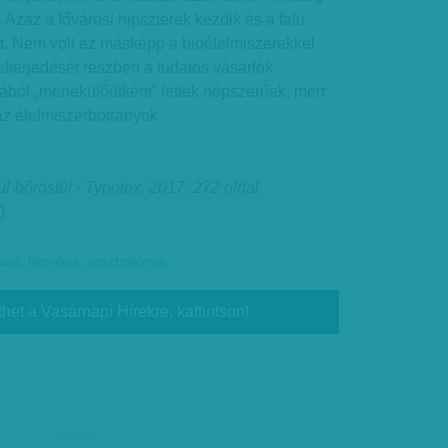
s. Azaz a fővárosi hipszterek kezdik és a falu
et. Nem volt ez másképp a bioélelmiszerekkel
lterjedését részben a tudatos vásárlók
azából „menekülőútként” lettek népszerűek, mert
az élelmiszerbotrányok.
l-bőröstül - Typotex, 2017. 272 oldal.
)
ávia
,
Norvégia
,
gasztronómia
thet a Vasárnapi Hírekre, kattintson!
hirdetés