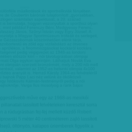
hirdetes
a különféle műalkotások és sportrelikviák fényében
rre de Coubertin bárónak tulajdonított „gyorsabban,
zlogen számtalan aspektusát, a 20. század
 is bemutatja, hogyan viszonyultak a sporthoz olyan
k, mint például Ferenczy Béni, Medgyessy Ferenc,
 Vaszary János, Szőnyi István vagy Egry József. A
akoztatja a Magyar Sportmúzeum trófeáit és serlegeit,
te Gézaszobornak köszönhetően elénk tárja,
szobortestű és zöld egy vízilabdázó az ötvenes
 aprólékos, a finommozgásokat kockáról kockára
ítségével pedig végigvezet az 1948-as londoni
etében először kiírt – női távolugrásban olimpiai
rmati Olga egykori sprintjén. Láthatjuk Novák Éva
oni olimpián szerzett bronzérmét, mely a 200 női mell
merésül, valamint az 1952-es helsinki olimpia 4x100
őztes aranyát is. Hemző Károly 1964-es felvételéről
 bajnok Papp Laci néz velünk és ökölközeli
 egy Istókovits Kálmán-festményről pedig a női
bajnoknője, Varga Ilus mosolyog a ránk bájos
szuggesztívebb műve egy az 1968-as mexikói
pillanatait lassított felvételeken keresztül sorra
n a rúdugrásban fej-fej mellett küzdő Robert
rowski 5 méter 40 centiméteren zajló lassított
lsejű, öltönyös, kalapos úriemberek figyelik a