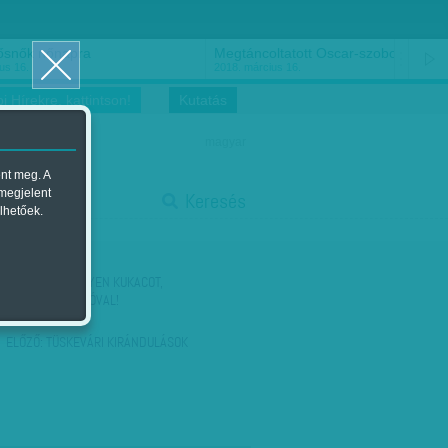
ősnők nőnapra
Megtáncoltatott Oscar-szobor
us 16.
2018. március 16.
i Hírekre, kattintson!
Kutatás
magyar
ent meg. A
start
 megjelent
Keresés
lhetőek.
stop
KÖVETKEZŐ:
EGYEN KUKACOT,
CSENGETTYŰSZÓVAL!
ELŐZŐ:
TÜSKEVÁRI KIRÁNDULÁSOK