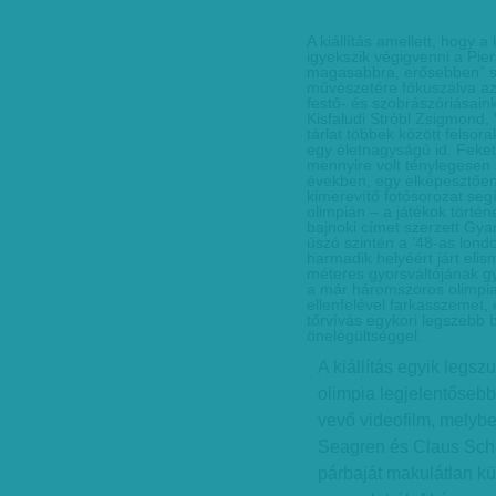
A kiállítás amellett, hogy 
igyekszik végigvenni a Pie
magasabbra, erősebben” s
művészetére fókuszálva azt
festő- és szobrászóriásain
Kisfaludi Stróbl Zsigmond,
tárlat többek között felsor
egy életnagyságú id. Feke
mennyire volt ténylegesen 
években, egy elképesztően
kimerevítő fotósorozat seg
olimpián – a játékok történ
bajnoki címet szerzett Gya
úszó szintén a ’48-as lond
harmadik helyéért járt elis
méteres gyorsváltójának gy
a már háromszoros olimpiai
ellenfelével farkasszemet,
tőrvívás egykori legszebb 
önelégültséggel.
A kiállítás egyik leg
olimpia legjelentősebb 
vevő videofilm, melybe
Seagren és Claus Schip
párbaját makulátlan kü