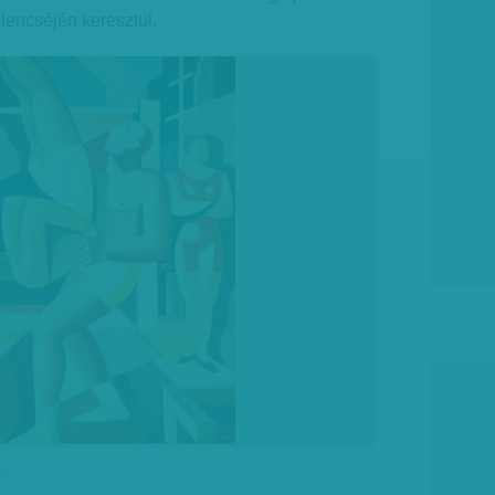
lencséjén keresztül.
30