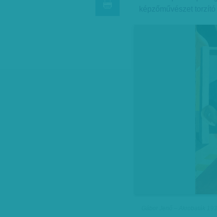
képzőművészet torzító 
Gábor Jenő – Akrobaták 19