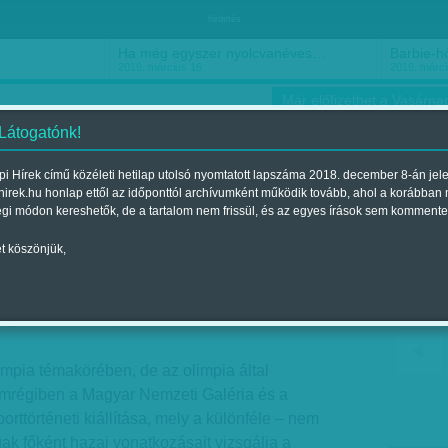
hirdetés
Ha még egyszer nyolcvanéves…
Barbie-h
2018. március 16.
2018. márci
Már előfizethet a Vasárnap
 Látogatónk!
i Hírek című közéleti hetilap utolsó nyomtatott lapszáma 2018. december 8-án jel
hirek.hu honlap ettől az időponttól archívumként működik tovább, ahol a korábban
ókusz
Szerintem
Ízlés
Sport
égi módon kereshetők, de a tartalom nem frissül, és az egyes írások sem kommente
t köszönjük,
rt – sport a művészetben
egjelent a 2012. augusztus 05.-i lapszámban
impia témakörében, de az olimpia által
nemrégiben a Magyar Nemzeti Galéria és a
ttörténeti kiállítása, mely a különféle – nem
gak főként hazai vonatkozásait vizsgálja a