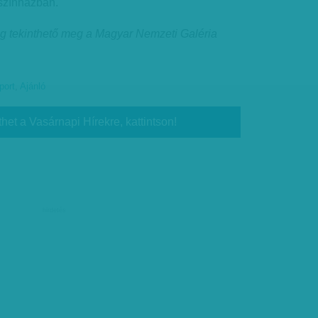
 színházban.
1-ig tekinthető meg a Magyar Nemzeti Galéria
port
,
Ajánló
thet a Vasárnapi Hírekre, kattintson!
hirdetés