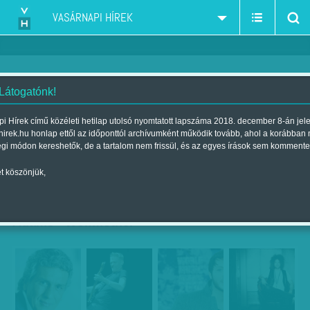
VASÁRNAPI HÍREK
 Látogatónk!
Nagy öregek és feltörekvő
i Hírek című közéleti hetilap utolsó nyomtatott lapszáma 2018. december 8-án jel
hirek.hu honlap ettől az időponttól archívumként működik tovább, ahol a korábban
tehetségek - Top 5 őszi koncert
égi módon kereshetők, de a tartalom nem frissül, és az egyes írások sem kommente
Szerző:
F. SZ. K.
| Megjelent a 2016. szeptember 10.-i lapszámban
t köszönjük,
Toto Cutugno - The Cure - James Arthur - Bryan
Adams - Wolfmother