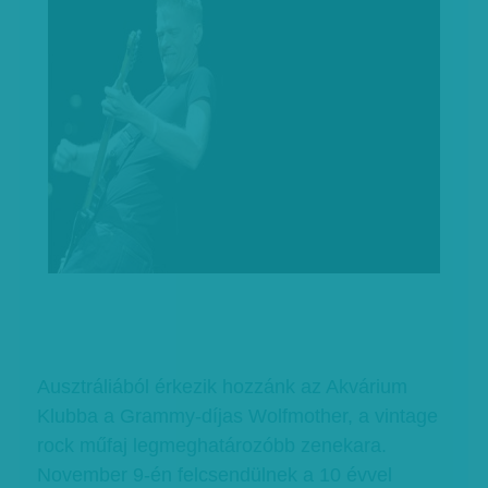
Ausztráliából érkezik hozzánk az Akvárium
Klubba a Grammy-díjas Wolfmother, a vintage
rock műfaj legmeghatározóbb zenekara.
November 9-én felcsendülnek a 10 évvel