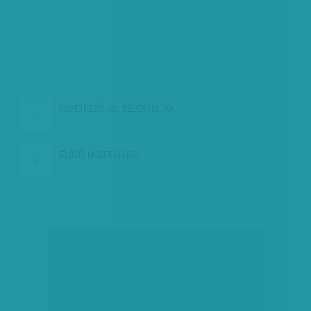
KÖVETKEZŐ:
JÓL BELENYÚLTAK
ELŐZŐ:
MEGFELELÉSI…
társadalmi célú hirdetés