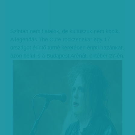
Szintén nem fiatalok, de kultuszuk nem kopik.
A legendás The Cure rockzenekar egy 17
országot érintő turné keretében érinti hazánkat,
azon belül is a Budapest Arénát, október 27-én.