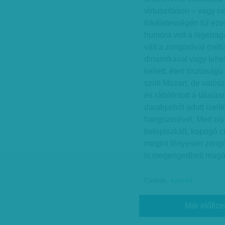
virtuozitáson – vagy 
tökéletességén túl eze
humora volt a legelra
vált a zongorával (né
dinamikával vagy lehel
kellett, éteri tiszta
szólt Mozart, de valószí
és rábólintott a tálal
darabjaiból adott ízel
hangszerével. Mert oly
belepiszkált, kopogó c
megint fényesen zengő
is megengedheti magá
Címkék:
koncert
Már előfize