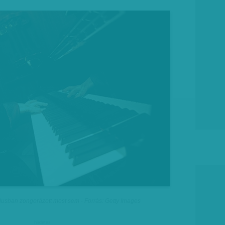
ílusban zongorázott most sem - Forrás: Getty Images
hirdetes