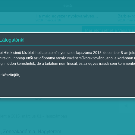
hirdetés
Ha még egyszer nyolcvanéves…
Barbie-h
2018. március 16.
2018. márci
Már előfizethet a Vasárnap
 Látogatónk!
i Hírek című közéleti hetilap utolsó nyomtatott lapszáma 2018. december 8-án jel
hirek.hu honlap ettől az időponttól archívumként működik tovább, ahol a korábban
ókusz
Szerintem
Ízlés
Sport
égi módon kereshetők, de a tartalom nem frissül, és az egyes írások sem kommente
t köszönjük,
lt a zongorával, néha
gatta - Négykezes
lent a 2015. március 01.-i lapszámban
je, Zeneakadémia, Nagyterem