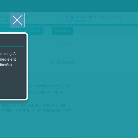
ősnők nőnapra
Megtáncoltatott Oscar-szobor
us 16.
2018. március 16.
i Hírekre, kattintson!
Kutatás
magyar
ent meg. A
start
 megjelent
Keresés
lhetőek.
stop
KÖVETKEZŐ:
EGY VÉGZETES SZERELMI ÁTOK
CSAPDÁJÁBAN - LIZA, A RÓKATÜNDÉR
ELŐZŐ:
NŐI HANGOK, NŐI NYELVEK, NŐI
TEREK - KOSSUTH KLUB, SZOMBATON ESTE