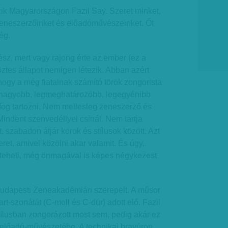
ik Magyarországon Fazil Say. Szeret minket,
zeneszerzőinket és előadóművészeinket. Őt
ég.
z, mert vagy rajong érte az ember (ez a
ztes állapot nemigen létezik. Abban azért
hogy a még fiatalnak számító török zongorista
gnagyobb, legmeghatározóbb, legegyénibb
og tartozni. Nem mellesleg zeneszerző és
 Mindent szenvedéllyel csinál. Nem tartja
t, szabadon átjár korok és stílusok között. Azt
zeret, amivel közölni akar valamit. És úgy,
gteheti, még önmagával is képes négykezest
budapesti Zeneakadémián szerepelt. A műsor
t-szonátát (C-moll és C-dúr) adott elő. Fazil
ílusban zongorázott most sem, pedig akár ez
 előadó-művészetébe. A technikai bravúron,