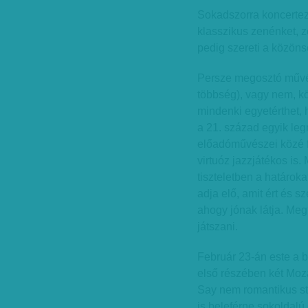
Sokadszorra koncertez
klasszikus zenénket, 
pedig szereti a közöns
Persze megosztó művés
többség), vagy nem, kö
mindenki egyetérthet, 
a 21. század egyik le
előadóművészei közé f
virtuóz jazzjátékos is.
tiszteletben a határoka
adja elő, amit ért és s
ahogy jónak látja. Me
játszani.
Február 23-án este a 
első részében két Mozar
Say nem romantikus st
is beleférne sokoldalú