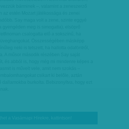
nevezzük bárminek –, valamint a zeneszerző
n az estén Mozart játékossága és zenei
gadóbb. Say maga volt a zene, szinte eggyé
ha gyengéden meg is simogatta), elsöprő
etfinoman csalogatta elő a sokszínű, ha
ságú üveghangokat. Összességében másképp
nűleg neki is tetszett, ha hallotta odaföntről,
ásra. A műsor második részében Say saját
ítőt, és abból is, hogy még mi mindenre képes a
asmit is művelt vele, amit nem szokás –
imbalomhangokat csikart ki belőle, aztán
 dallamokba burkolta. Bebizonyítva, hogy ezt
nak.
thet a Vasárnapi Hírekre, kattintson!