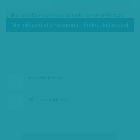
Címkék:
szombat-vasárnap-programajánló
,
bor-borvidék-borászat
Már előfizethet a Vasárnapi Hírekre, kattintson!
KÖVETKEZŐ:
FOTELBÓL -…
ELŐZŐ:
LACKFI JÁNOS: AZ…
társadalmi célú hirdetés