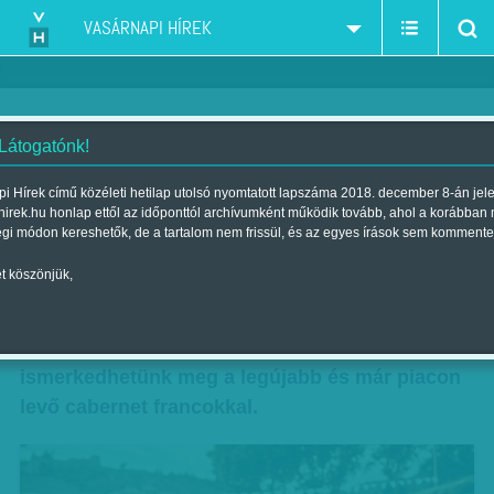
VASÁRNAPI HÍREK
 Látogatónk!
Franc & Franc
i Hírek című közéleti hetilap utolsó nyomtatott lapszáma 2018. december 8-án jel
hirek.hu honlap ettől az időponttól archívumként működik tovább, ahol a korábban
Szerző:
VH ajánló
| Megjelent a 2017. november 18.-i lapszámban
égi módon kereshetők, de a tartalom nem frissül, és az egyes írások sem kommente
t köszönjük,
Az elsősorban a villányi, illetve a Loire menti
cabernet franc-termelőket összefogó fesztivál
szombatján a villányi pincékben túrázva
ismerkedhetünk meg a legújabb és már piacon
levő cabernet francokkal.