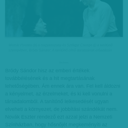
Molnár Piroska (b) a nagyasszony és Szilágyi Csenge (j) a tanítónő
szerepében, Bródy Sándor: A tanítónő című darabjának előadásán
hirdetes
Bródy Sándor hisz az emberi értékek
továbbélésének és a hit megtartásának
lehetőségében. Ám ennek ára van. Fel kell áldozni
a kényelmet, az érzelmeket, és ki kell vonulni a
társadalomból. A tanítónő lelkesedését ugyan
elveheti a környezet, de jobbítási szándékát nem.
Novák Eszter rendező ezt azzal jelzi a Nemzeti
Színházban, hogy hősnőjét megkeményíti az