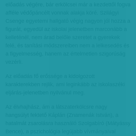
előadás végére, bár erkölcsei már a kezdettől fogva
afféle védőpáncélt vonnak alakja köré. Szilágyi
Csenge egyetemi hallgató végig nagyon jól hozza a
figurát, egyedül az iskolai jelenetben marconább a
kelleténél, nem árad belőle szeretet a gyerekek
felé, és tanítási módszereiben nem a lelkesedés és
a figyelmesség, hanem az értelmetlen szigorúság
vezérli.
Az előadás fő erőssége a kidolgozott
karakterekben rejlik, ami leginkább az iskolaszéki
eljárás-jelenetben nyilvánul meg.
Az élvhajhász, ám a látszaterkölcsre nagy
hangsúlyt fektető Káplán (Znamenák István), a
hatalmát zsarolásra használó Szolgabíró (Mátyássy
Bence), a pszichológia legújabb vívmányaival