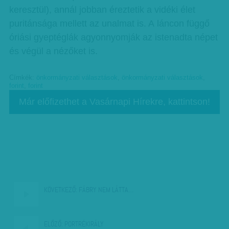
keresztül), annál jobban éreztetik a vidéki élet
puritánsága mellett az unalmat is. A láncon függő
óriási gyeptéglák agyonnyomják az istenadta népet
és végül a nézőket is.
Címkék:
önkormányzati választások
,
önkormányzati választások
,
forint
,
forint
Már előfizethet a Vasárnapi Hírekre, kattintson!
KÖVETKEZŐ:
FÁBRY NEM LÁTTA…
ELŐZŐ:
PORTRÉKIRÁLY