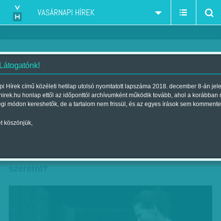
VASÁRNAPI HÍREK
 Látogatónk!
Gyeptéglák láncon
i Hírek című közéleti hetilap utolsó nyomtatott lapszáma 2018. december 8-án jel
hirek.hu honlap ettől az időponttól archívumként működik tovább, ahol a korábban
Szerző:
Selmeczi Bea
| Megjelent a 2012. február 05.-i lapszámban
égi módon kereshetők, de a tartalom nem frissül, és az egyes írások sem kommente
t köszönjük,
Lehet-e úgy lázadni a hatalom ellen, hogy
közben megőrizzük ártatlanságunkat? Ha pedig
elvesztettük, képesek leszünk-e még hinni és
szeretni?