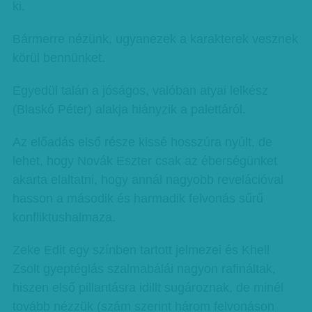
ki.
Bármerre nézünk, ugyanezek a karakterek vesznek
körül bennünket.
Egyedül talán a jóságos, valóban atyai lelkész
(Blaskó Péter) alakja hiányzik a palettáról.
Az előadás első része kissé hosszúra nyúlt, de
lehet, hogy Novák Eszter csak az éberségünket
akarta elaltatni, hogy annál nagyobb revelációval
hasson a második és harmadik felvonás sűrű
konfliktushalmaza.
Zeke Edit egy színben tartott jelmezei és Khell
Zsolt gyeptéglás szalmabálái nagyon rafináltak,
hiszen első pillantásra idillt sugároznak, de minél
tovább nézzük (szám szerint három felvonáson