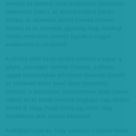
kérkedő és mindent azzal magyarázó Járásorvos
(Makranczi Zalán), az álszent Patikus (Újvári
Zoltán), az állandóan sértett izraelita (Marton
Róbert) és az eltompult újgazdag Nagy (Bodrogi
Gyula) mind-mind ismerős figurák a magyar
irodalomból és közéletből.
A község többi lakója tovább színesíti a képet: a
gőgös „naccsága” (Molnár Piroska), a jólelkű,
napjait bódultságban élő Kántor (Szarvas József)
és mindenkit tömni akaró lánya (Mészáros
Piroska), a teszetosza, hősszerelmes tanító (Hevér
Gábor) és az élettől mindent megkapó vagy inkább
elvevő ifj. Nagy (Nagy Zsolt) egy letűnt világ
kihalófélben lévő típusait képviselik.
A meglepő csak az, hogy valahogy mégsem haltak