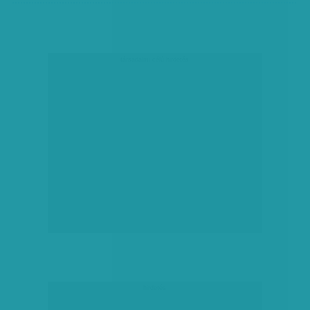
társadalmi célú hirdetés
hirdetés