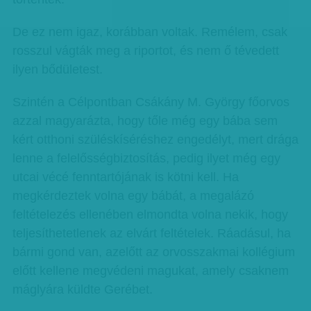
De ez nem igaz, korábban voltak. Remélem, csak
rosszul vágták meg a riportot, és nem ő tévedett
ilyen bődületest.
Szintén a Célpontban Csákány M. György főorvos
azzal magyarázta, hogy tőle még egy bába sem
kért otthoni szüléskíséréshez engedélyt, mert drága
lenne a felelősségbiztosítás, pedig ilyet még egy
utcai vécé fenntartójának is kötni kell. Ha
megkérdeztek volna egy bábát, a megalázó
feltételezés ellenében elmondta volna nekik, hogy
teljesíthetetlenek az elvárt feltételek. Ráadásul, ha
bármi gond van, azelőtt az orvosszakmai kollégium
előtt kellene megvédeni magukat, amely csaknem
máglyára küldte Gerébet.