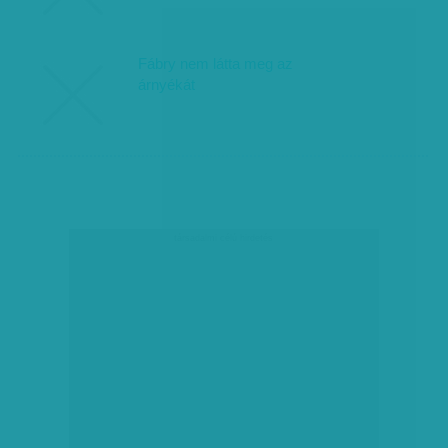
Fábry nem látta meg az
árnyékát
társadalmi célú hirdetés