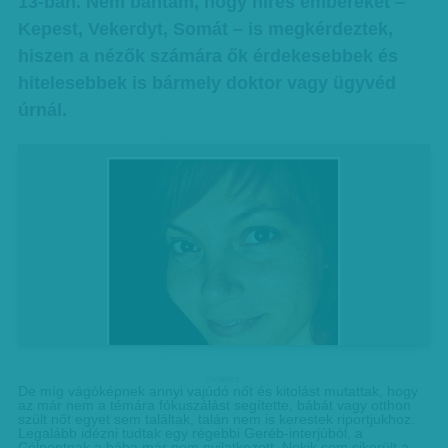
13-ban. Nem bántam, hogy híres embereket –
Kepest, Vekerdyt, Somát – is megkérdeztek,
hiszen a nézők számára ők érdekesebbek és
hitelesebbek is bármely doktor vagy ügyvéd
úrnál.
hirdetes
De míg vágóképnek annyi vajúdó nőt és kitolást mutattak, hogy
az már nem a témára fókuszálást segítette, bábát vagy otthon
szült nőt egyet sem találtak, talán nem is kerestek riportjukhoz.
Legalább idézni tudtak egy régebbi Geréb-interjúból, a
Célpontnak a bába már nem nyilatkozott. Nekik sem sikerült a