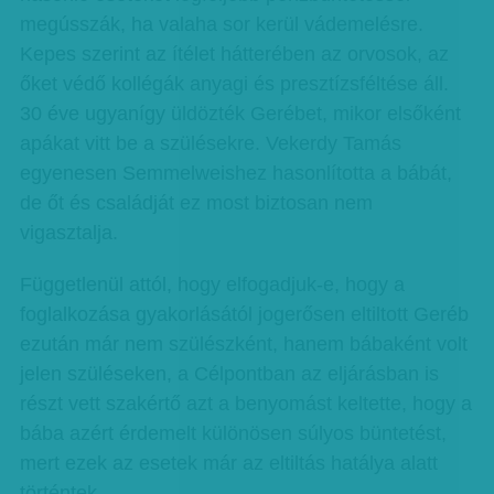
megússzák, ha valaha sor kerül vádemelésre.
Kepes szerint az ítélet hátterében az orvosok, az
őket védő kollégák anyagi és presztízsféltése áll.
30 éve ugyanígy üldözték Gerébet, mikor elsőként
apákat vitt be a szülésekre. Vekerdy Tamás
egyenesen Semmel­weishez hasonlította a bábát,
de őt és családját ez most biztosan nem
vigasztalja.
Függetlenül attól, hogy elfogadjuk-e, hogy a
foglalkozása gyakorlásától jogerősen eltiltott Geréb
ezután már nem szülészként, hanem bábaként volt
jelen szüléseken, a Célpontban az eljárásban is
részt vett szakértő azt a benyomást keltette, hogy a
bába azért érdemelt különösen súlyos büntetést,
mert ezek az esetek már az eltiltás hatálya alatt
történtek.