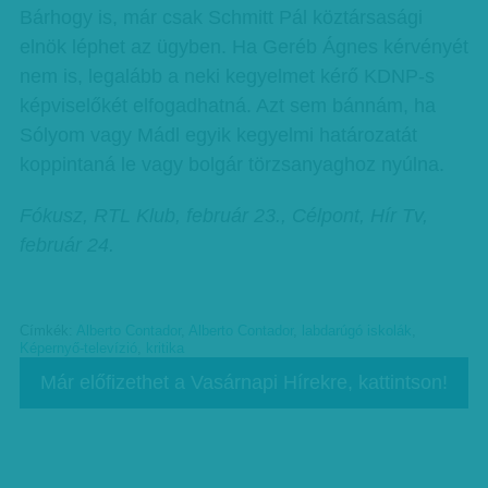
Bárhogy is, már csak Schmitt Pál köztársasági
elnök léphet az ügyben. Ha Geréb Ágnes kérvényét
nem is, legalább a neki kegyelmet kérő KDNP-s
képviselőkét elfogadhatná. Azt sem bánnám, ha
Sólyom vagy Mádl egyik kegyelmi határozatát
koppintaná le vagy bolgár törzsanyaghoz nyúlna.
Fókusz, RTL Klub, február 23., Célpont, Hír Tv,
február 24.
Címkék:
Alberto Contador
,
Alberto Contador
,
labdarúgó iskolák
,
Képernyő-televízió
,
kritika
Már előfizethet a Vasárnapi Hírekre, kattintson!