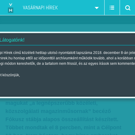
VASÁRNAPI HÍREK
 Látogatónk!
Férfitéma
i Hírek című közéleti hetilap utolsó nyomtatott lapszáma 2018. december 8-án jel
hirek.hu honlap ettől az időponttól archívumként működik tovább, ahol a korábban
Szerző:
Bálint Orsolya
| Megjelent a 2012. február 26.-i lapszámban
égi módon kereshetők, de a tartalom nem frissül, és az egyes írások sem kommente
t köszönjük,
Bár már két hete megszületett a másodfokú
ítélet Geréb Ágnes ügyében, a Fókusz és a
Célpont is mostanra készült el riportjával. A
magukat „a legnépszerűbb közéleti,
közszolgálati magazinműsornak” becéző
Fókusz stábja alapos összeállítást készített.
Többet mondtak el 8 percben, mint a Célpont