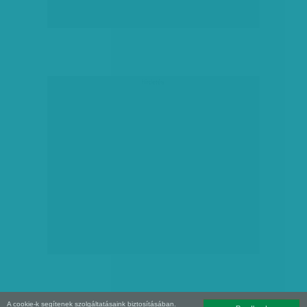
hirdetés
A cookie-k segítenek szolgáltatásaink biztosításában.