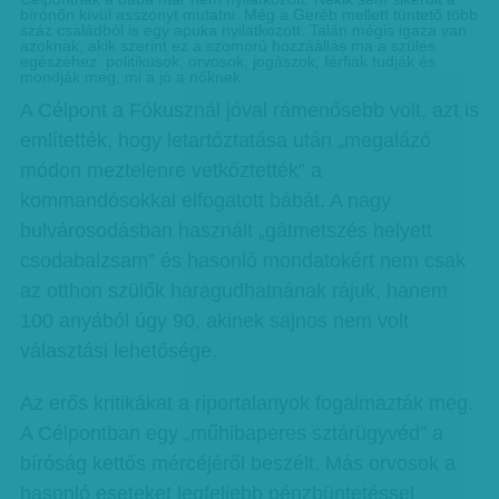
bírónőn kívül asszonyt mutatni. Még a Geréb mellett tüntető több
száz családból is egy apuka nyilatkozott. Talán mégis igaza van
azoknak, akik szerint ez a szomorú hozzáállás ma a szülés
egészéhez: politikusok, orvosok, jogászok, férfiak tudják és
mondják meg, mi a jó a nőknek.
A Célpont a Fókusznál jóval rámenősebb volt, azt is
említették, hogy letartóztatása után „megalázó
módon meztelenre vetkőztették” a
kommandósokkal elfogatott bábát. A nagy
bulvárosodásban használt „gátmetszés helyett
csodabalzsam” és hasonló mondatokért nem csak
az otthon szülők haragudhatnának rájuk, hanem
100 anyából úgy 90, akinek sajnos nem volt
választási lehetősége.
Az erős kritikákat a riportalanyok fogalmazták meg.
A Célpontban egy „műhibaperes sztárügyvéd” a
bíróság kettős mércéjéről beszélt. Más orvosok a
hasonló eseteket legfeljebb pénzbüntetéssel