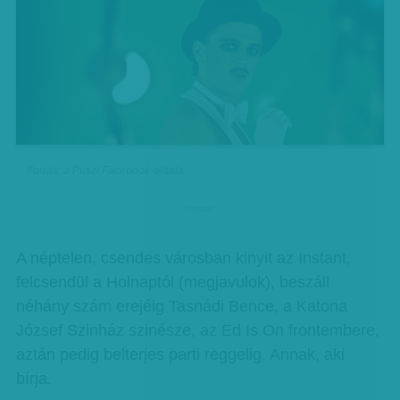
Forrás: a Puszi Facebook-oldala
hirdetes
A néptelen, csendes városban kinyit az Instant,
felcsendül a Holnaptól (megjavulok), beszáll
néhány szám erejéig Tasnádi Bence, a Katona
József Szinház szinésze, az Ed Is On frontembere,
aztán pedig belterjes parti reggelig. Annak, aki
bírja.