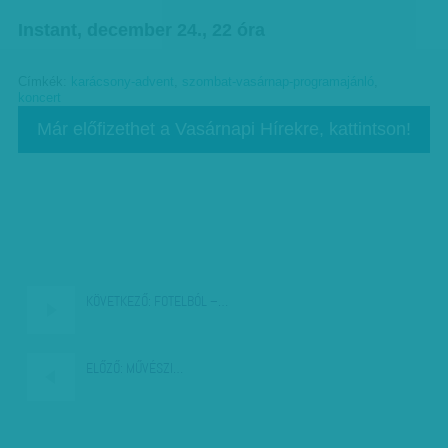
Instant, december 24., 22 óra
Címkék:
karácsony-advent
,
szombat-vasárnap-programajánló
,
koncert
Már előfizethet a Vasárnapi Hírekre, kattintson!
KÖVETKEZŐ:
FOTELBÓL –…
ELŐZŐ:
MŰVÉSZI…