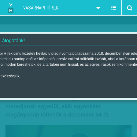
VASÁRNAPI HÍREK
 Látogatónk!
Puszi szenteste - Koncert, aztán
i Hírek című közéleti hetilap utolsó nyomtatott lapszáma 2018. december 8-án jel
hirek.hu honlap ettől az időponttól archívumként működik tovább, ahol a korábban
parti hajnalig
égi módon kereshetők, de a tartalom nem frissül, és az egyes írások sem kommente
Szerző:
VH ajánló
| Megjelent a 2017. december 23.-i lapszámban
t köszönjük,
A zenekar idén már nyolcadik alkalommal hirdet
koncertet szentestére, hogy azok se
maradjanak egyedül, akik egyébként
magányosan töltenék a december 24-ét.