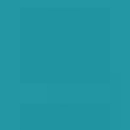
társadalmi célú hirdetés
hirdetés