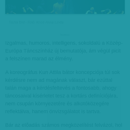
Tiszta föld - Fotó: Knoll Anna Linda
hirdetes
Izgalmas, humoros, intelligens, sokoldalú a Közép-
Európa Táncszínház új bemutatója, ám végül picit
a felszínen marad az élmény.
A koreográfus Kun Attila bátor koncepciója túl sok
kérdésre nem ad magának választ, bár ezúttal
talán maga a kérdésfeltevés a fontosabb, ahogy
táncosaival kísérletet tesz a kortárs definíciójára,
nem csupán környezetére és alkotóközegére
reflektálva, hanem önvizsgálatot is tartva.
Bár az előadás számos megközelítést felvázol, hol