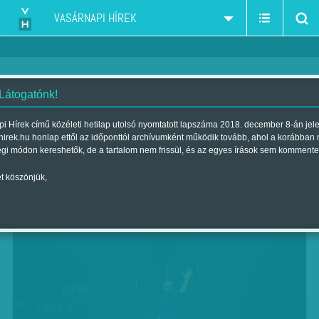
VASÁRNAPI HÍREK
 Látogatónk!
Sejtjeinkben a válasz
i Hírek című közéleti hetilap utolsó nyomtatott lapszáma 2018. december 8-án jel
hirek.hu honlap ettől az időponttól archívumként működik tovább, ahol a korábban
Szerző:
B. O.
| Megjelent a 2014. december 07.-i lapszámban
égi módon kereshetők, de a tartalom nem frissül, és az egyes írások sem kommente
t köszönjük,
Tiszta Föld – Közép-Európa Táncszínház, Trafó