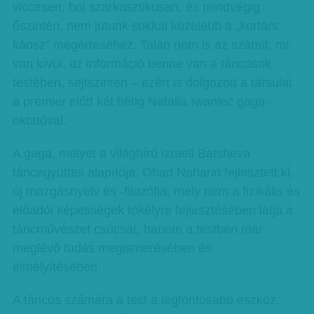
viccesen, hol szarkasztikusan, és mindvégig
őszintén, nem jutunk sokkal közelebb a „kortárs
káosz” megértéséhez. Talán nem is az számít, mi
van kívül, az információ benne van a táncosok
testében, sejtszinten – ezért is dolgozott a társulat
a premier előtt két hétig Natalia Iwaniec gaga-
oktatóval.
A gaga, melyet a világhírű izraeli Batsheva
táncegyüttes alapítója, Ohad Naharin fejlesztett ki,
új mozgásnyelv és -filozófia, mely nem a fizikális és
előadói képességek tökélyre fejlesztésében látja a
táncművészet csúcsát, hanem a testben már
meglévő tudás megismerésében és
elmélyítésében.
A táncos számára a test a legfontosabb eszköz,