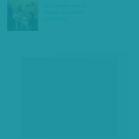
Csúcspontig viszik a
kettőjük közt vibráló
szexualitást
társadalmi célú hirdetés