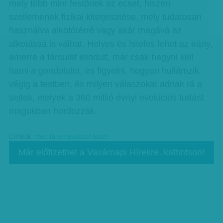
mely több mint festőnek az ecset, hiszen
szellemének fizikai kiterjesztése, mely tudatosan
használva alkotótérré vagy akár magává az
alkotássá is válhat. Helyes és hiteles lehet az irány,
amerre a társulat elindult, már csak hagyni kell
hatni a gondolatot, és figyelni, hogyan hullámzik
végig a testben, és milyen válaszokat adnak rá a
sejtek, melyek a 360 millió évnyi evolúciós tudást
magukban hordozzák.
Címkék:
tánc-táncművészet-balett
Már előfizethet a Vasárnapi Hírekre, kattintson!