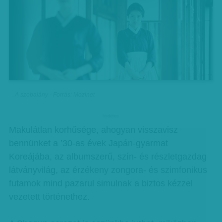
A szobalány - Forrás: Mozinet
hirdetes
Makulátlan korhűsége, ahogyan visszavisz
bennünket a ’30-as évek Japán-gyarmat
Koreájába, az albumszerű, szín- és részletgazdag
látványvilág, az érzékeny zongora- és szimfonikus
futamok mind pazarul simulnak a biztos kézzel
vezetett történethez.