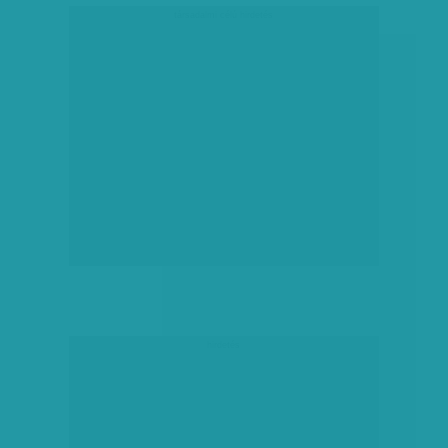
társadalmi célú hirdetés
hirdetés