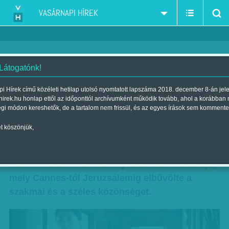
VASÁRNAPI HÍREK
 Látogatónk!
Selyemkimonók és gésagolyók -
i Hírek című közéleti hetilap utolsó nyomtatott lapszáma 2018. december 8-án jel
hirek.hu honlap ettől az időponttól archívumként működik tovább, ahol a korábban
A szobalány
égi módon kereshetők, de a tartalom nem frissül, és az egyes írások sem kommente
Szerző:
Bálint Orsolya
| Megjelent a 2016. december 10.-i lapszámban
t köszönjük,
Az év koreai exportcikke nem egy menő kütyü,
hanem Chan-wook Park új kosztümös drámája,
mely Cannes-tól Jeruzsálemig elbűvölte a
szakmai és a széles közönséget.