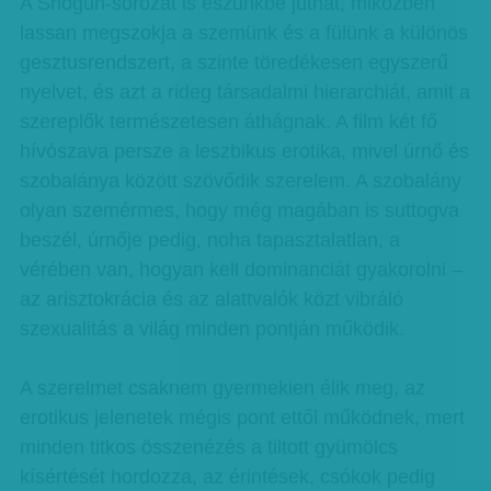
A Shogun-sorozat is eszünkbe juthat, miközben
lassan megszokja a szemünk és a fülünk a különös
gesztusrendszert, a szinte töredékesen egyszerű
nyelvet, és azt a rideg társadalmi hierarchiát, amit a
szereplők természetesen áthágnak. A film két fő
hívószava persze a leszbikus erotika, mivel úrnő és
szobalánya között szövődik szerelem. A szobalány
olyan szemérmes, hogy még magában is suttogva
beszél, úrnője pedig, noha tapasztalatlan, a
vérében van, hogyan kell dominanciát gyakorolni –
az arisztokrácia és az alattvalók közt vibráló
szexualitás a világ minden pontján működik.
A szerelmet csaknem gyermekien élik meg, az
erotikus jelenetek mégis pont ettől működnek, mert
minden titkos összenézés a tiltott gyümölcs
kísértését hordozza, az érintések, csókok pedig