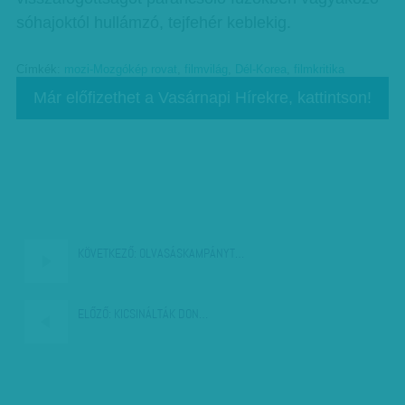
sóhajoktól hullámzó, tejfehér keblekig.
Címkék:
mozi-Mozgókép rovat
,
filmvilág
,
Dél-Korea
,
filmkritika
Már előfizethet a Vasárnapi Hírekre, kattintson!
KÖVETKEZŐ:
OLVASÁSKAMPÁNYT…
ELŐZŐ:
KICSINÁLTÁK DON…