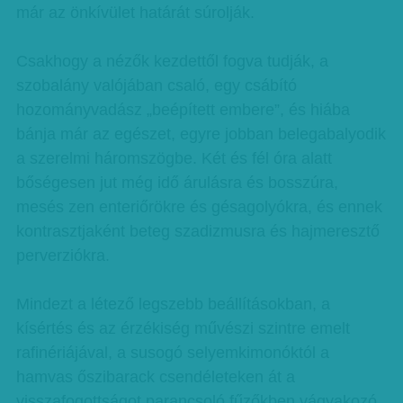
már az önkívület határát súrolják.
Csakhogy a nézők kezdettől fogva tudják, a
szobalány valójában csaló, egy csábító
hozományvadász „beépített embere”, és hiába
bánja már az egészet, egyre jobban belegabalyodik
a szerelmi háromszögbe. Két és fél óra alatt
bőségesen jut még idő árulásra és bosszúra,
mesés zen enteriőrökre és gésagolyókra, és ennek
kontrasztjaként beteg szadizmusra és hajmeresztő
perverziókra.
Mindezt a létező legszebb beállításokban, a
kísértés és az érzékiség művészi szintre emelt
rafinériájával, a susogó selyemkimonóktól a
hamvas őszibarack csendéleteken át a
visszafogottságot parancsoló fűzőkben vágyakozó