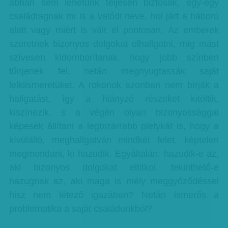
abban sem lehetünk teljesen biztosak, egy-egy
családtagnak mi is a valódi neve, hol járt a háború
alatt vagy miért is vált el pontosan. Az emberek
szeretnek bizonyos dolgokat elhallgatni, míg mást
szívesen kidomborítanak, hogy jobb színben
tűnjenek fel, netán megnyugtassák saját
lelkiismeretüket. A rokonok azonban nem bírják a
hallgatást, így a hiányzó részeket kitöltik,
kiszínezik, s a végén olyan bizonyossággal
képesek állítani a legbizarrabb pletykát is, hogy a
kívülálló, meghallgatván mindkét felet, képtelen
megmondani, ki hazudik. Egyáltalán: hazudik-e az,
aki bizonyos dolgokat eltitkol, tekinthető-e
hazugnak az, aki maga is mély meggyőződéssel
hisz nem létező igazában? Netán ismerős a
problematika a saját családunkból?