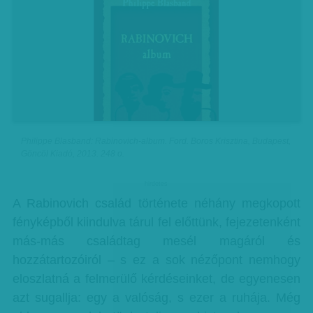
Philippe Blasband: Rabinovich-album. Ford. Boros Krisztina, Budapest,
Göncöl Kiadó, 2013. 248 o.
hirdetes
A Rabinovich család története néhány megkopott
fényképből kiindulva tárul fel előttünk, fejezetenként
más-más családtag mesél magáról és
hozzátartozóiról – s ez a sok nézőpont nemhogy
eloszlatná a felmerülő kérdéseinket, de egyenesen
azt sugallja: egy a valóság, s ezer a ruhája. Még