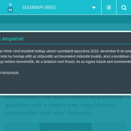
VASÁRNAPI HÍREK
 Látogatónk!
Szamárfül: Stílusbravúrok sora
i Hírek című közéleti hetilap utolsó nyomtatott lapszáma 2018. december 8-án jel
hirek.hu honlap ettől az időponttól archívumként működik tovább, ahol a korábban
Szerző:
Csepelyi Adrienn
| Megjelent a 2013. szeptember 29.-i
égi módon kereshetők, de a tartalom nem frissül, és az egyes írások sem kommente
lapszámban
t köszönjük,
Akár Dr. House karakterének alapigazsága is
lehetne ennek a nagyszerű könyvnek a
tételmondata – ha ugyan valóban meg volnánk
győződve arról a végére érve, hogy bármiről
kijelenthetjük ezek után: hazugság.