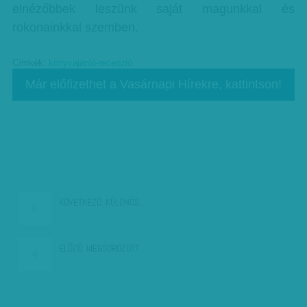
elnézőbbek leszünk saját magunkkal és
rokonainkkal szemben.
Címkék:
könyvajánló-recenzió
Már előfizethet a Vasárnapi Hírekre, kattintson!
KÖVETKEZŐ:
KÜLÖNÖS…
ELŐZŐ:
MEGSOROZOTT…