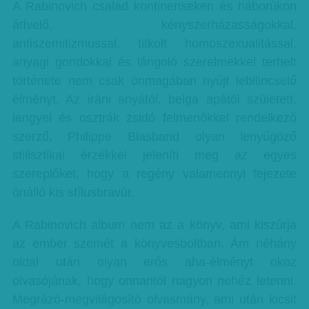
A Rabinovich család kontinenseken és háborúkon
átívelő, kényszerházasságokkal,
antiszemitizmussal, titkolt homoszexualitással,
anyagi gondokkal és lángoló szerelmekkel terhelt
története nem csak önmagában nyújt lebilincselő
élményt. Az iráni anyától, belga apától született,
lengyel és osztrák zsidó felmenőkkel rendelkező
szerző, Philippe Blasband olyan lenyűgöző
stilisztikai érzékkel jeleníti meg az egyes
szereplőket, hogy a regény valamennyi fejezete
önálló kis stílusbravúr.
A Rabinovich album nem az a könyv, ami kiszúrja
az ember szemét a könyvesboltban. Ám néhány
oldal után olyan erős aha-élményt okoz
olvasójának, hogy onnantól nagyon nehéz letenni.
Megrázó-megvilágosító olvasmány, ami után kicsit