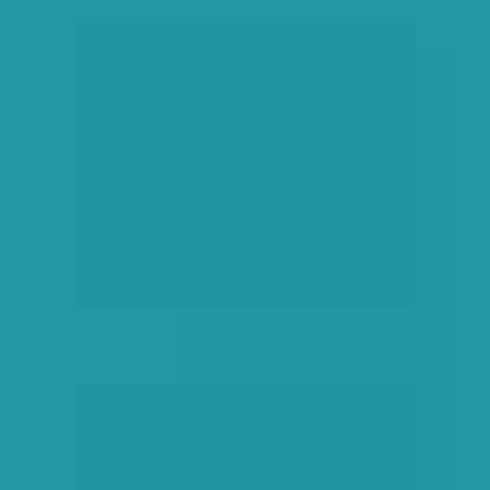
társadalmi célú hirdetés
hirdetés