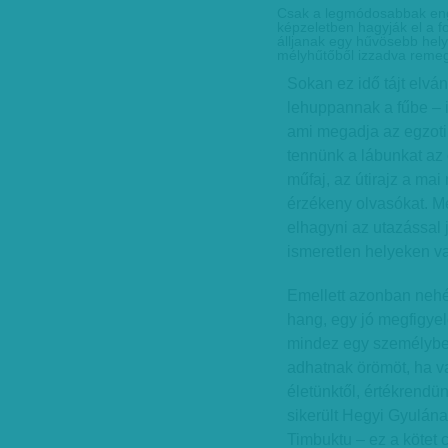
Csak a legmódosabbak eng
képzeletben hagyják el a fo
álljanak egy hűvösebb hel
mélyhűtőből izzadva remeg
Sokan ez idő tájt elvá
lehuppannak a fűbe – i
ami megadja az egzoti
tennünk a lábunkat az 
műfaj, az útirajz a ma
érzékeny olvasókat. M
elhagyni az utazással 
ismeretlen helyeken v
Emellett azonban nehéz
hang, egy jó megfigyelő
mindez egy személybe
adhatnak örömöt, ha v
életünktől, értékrendün
sikerült Hegyi Gyulána
Timbuktu – ez a kötet 