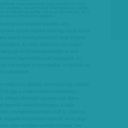
hirdetes
edhetik meg maguknak, hogy ilyenkor ne csak
rró aszfaltot, hanem fizikai mivoltukban is odébb
yre. A többieknek pedig marad az álmodozás, és a
ő kézzel előhalászott jégakku.
nszorognak a legelső strandra, ahol
lyenkor igazán kapóra jöhet egy olyan könyv,
kus utazás élményét anélkül, hogy ki kéne
országból. Az antik világ kora óta virágzó
i napig sok élménnyel gazdagítja az arra
ennyivel egyszerűbb csak lapozgatni, és
járó sok nyűgöt, a csomagokat, a repülést, az
aló botorkálást…
 műfaj is az útleírás, kell hozzá egy sajátos
 és egy, a világra nyitott személyiség –
n. Mások élményei ugyanis csak akkor
an bennük valami különleges, a saját
ktől, szemléletmódunktól elütő íz. Talán ez
k legújabb könyvében olyan jól. Az út vége
címe, mire azonban valóban eljutunk Tim