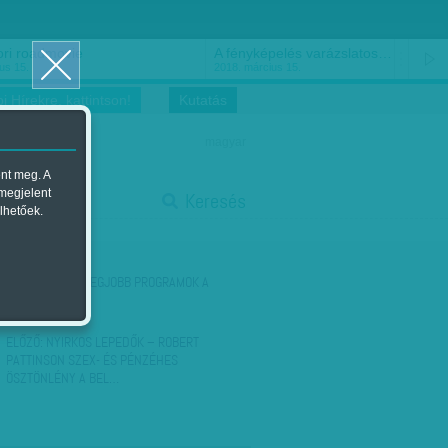
ri roadmovie
A fényképelés varázslatos…
us 15.
2018. március 15.
i Hírekre, kattintson!
Kutatás
magyar
ent meg. A
start
 megjelent
Keresés
lhetőek.
stop
KÖVETKEZŐ:
A LEGJOBB PROGRAMOK A
BALATONNÁL
ELŐZŐ:
NYIRKOS LEPEDŐK – ROBERT
PATTINSON SZEX- ÉS PÉNZÉHES
ÖSZTÖNLÉNY A BEL…