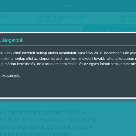
hirdetés
szobor
Üdvözlet a legelső világból
Reformko
2018. március 16.
2018. márci
Már előfizethet a Vasárnap
 Látogatónk!
i Hírek című közéleti hetilap utolsó nyomtatott lapszáma 2018. december 8-án jel
hirek.hu honlap ettől az időponttól archívumként működik tovább, ahol a korábban
ókusz
Szerintem
Ízlés
Sport
égi módon kereshetők, de a tartalom nem frissül, és az egyes írások sem kommente
t köszönjük,
tazás fejben
óra
| Megjelent a 2012. július 08.-i lapszámban
ercenként sóhajt fel az ember: „Bárcsak
k!” Ha ez ilyen egyszerű lenne, valószínűleg a
lnének a nagyvárosok, a Déli-sarkon viszont
 a fogunkat a rettentő hidegben.