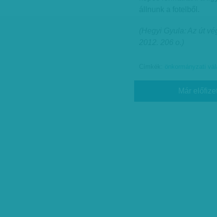
állnunk a fotelből.
(Hegyi Gyula: Az út v
2012. 206 o.)
Címkék:
önkormányzati vá
Már előfize