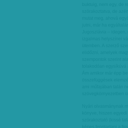
buktuig, nem egy, de r
szórakoztatva, de azér
mutat meg, ahová egyá
jutni, már ha egyáltalá
Jugoszlávia – idegen, 
izgalmas helyszínei vá
ütemben. A szerző sze
elidőzni, amelyek mag
szempontok szerint al
tolakodóan egysíkúvá a
Ám amikor már épp bele
összefüggések elemzésé
ami műfajában talán n
szövegkörnyezetben üdí
Nyári olvasmánynak m
könyve, hiszen egyedi 
szórakoztató (kissé ta
képes fenntartani a fi