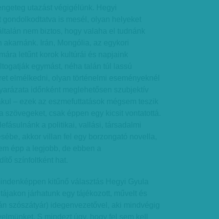
engeteg utazást végigélünk. Hegyi
t gondolkodtatva is mesél, olyan helyeket
ltalán nem biztos, hogy valaha el tudnánk
n akarnánk. Irán, Mongólia, az egykori
mára letűnt korok kultúrái és napjaink
ltogatják egymást, néha talán túl lassú
ret elmélkedni, olyan történelmi eseményeknél
yarázata időnként meglehetősen szubjektív
akul – ezek az eszmefuttatások mégsem teszik
 szövegeket, csak éppen egy kicsit vontatottá.
fásulnánk a politikai, vallási, társadalmi
be, akkor villan fel egy borzongató novella,
em épp a legjobb, de ebben a
tő színfoltként hat.
indenképpen kitűnő választás Hegyi Gyula
tájakon járhatunk egy tájékozott, művelt és
lán szószátyár) idegenvezetővel, aki mindvégig
gyelmünket. S mindezt úgy, hogy fel sem kell