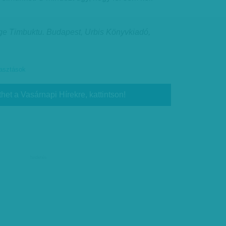
ége Timbuktu. Budapest, Urbis Könyvkiadó,
lasztások
thet a Vasárnapi Hírekre, kattintson!
hirdetés