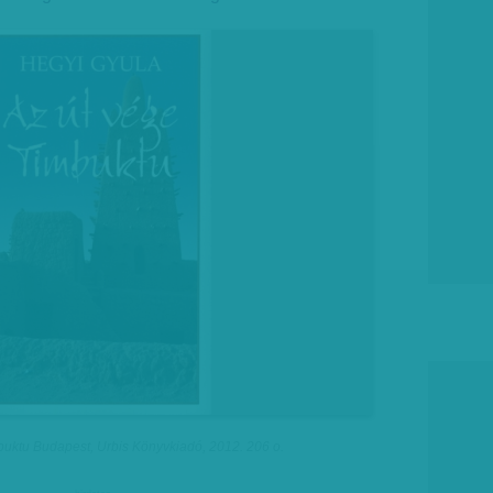
buktu Budapest, Urbis Könyvkiadó, 2012. 206 o.