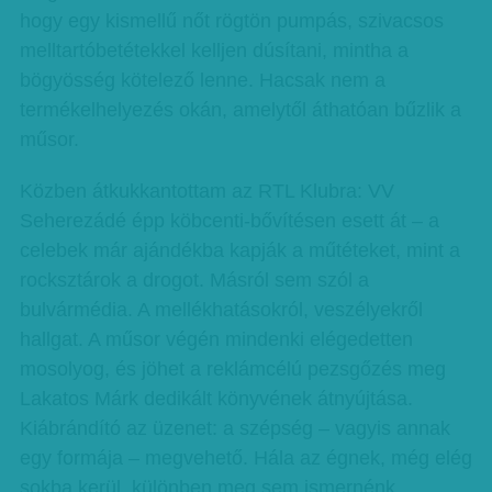
hogy egy kismellű nőt rögtön pumpás, szivacsos
melltartóbetétekkel kelljen dúsítani, mintha a
bögyösség kötelező lenne. Hacsak nem a
termékelhelyezés okán, amelytől áthatóan bűzlik a
műsor.
Közben átkukkantottam az RTL Klubra: VV
Seherezádé épp köbcenti-bővítésen esett át – a
celebek már ajándékba kapják a műtéteket, mint a
rocksztárok a drogot. Másról sem szól a
bulvármédia. A mellékhatásokról, veszélyekről
hallgat. A műsor végén mindenki elégedetten
mosolyog, és jöhet a reklámcélú pezsgőzés meg
Lakatos Márk dedikált könyvének átnyújtása.
Kiábrándító az üzenet: a szépség – vagyis annak
egy formája – megvehető. Hála az égnek, még elég
sokba kerül, különben meg sem ismernénk