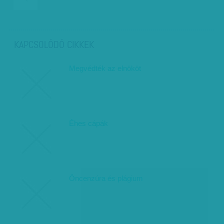
KAPCSOLÓDÓ CIKKEK
Megvédték az elnököt
Éhes cápák
Öncenzúra és plágium