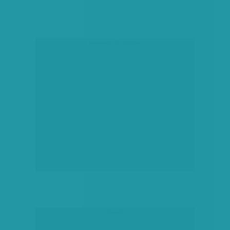
társadalmi célú hirdetés
hirdetés