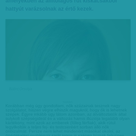
amelyekben az állítólagos rút kiskacsákból
hattyút varázsolnak az értő kezek.
Bálint Orsolya
hirdetes
Korábban még úgy gondoltam, nők százainak tesznek nagy
szolgálatot, hiszen végre elhiszik magukról, hogy ők is lehetnek
szépek. Egyre inkább úgy látom azonban, az átváltoztatók által
sulykolt szépségideál és a változás hamis illúziója legalább olyan
kártékony, mint azok az emberek (főleg férfiak), akik rútul
legyilkolták a teljes fej- és testcseréért sorban álló nők
önbizalmát. Persze nem lehet mindenért másokat okolni, az
önértékelési problémák saját jogon is szépen híznak felszínes,