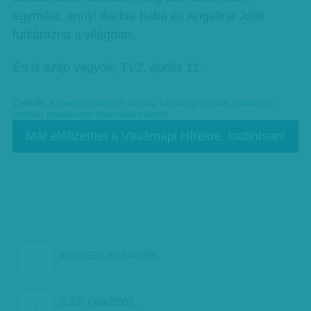
egymást, annyi Barbie baba és Angelina Jolie
futkározna a világban.
Én is szép vagyok, TV2, április 11.
Címkék:
Képernyő-televízió
,
kritika
,
labdarúgó iskolák
,
labdarúgó
iskolák
,
média-sajtó-tévé-rádió-internet
Már előfizethet a Vasárnapi Hírekre, kattintson!
KÖVETKEZŐ:
HOLDAK KORA
ELŐZŐ:
KAMASZODÓ…