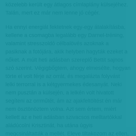
közelebb került egy átlagos címlaplány külsejéhez.
Talán, mert ez már nem lenne jó cégér.
Ha ennyi energiát fektetnek egy-egy átalakításba,
kellene a csomagba legalább egy Darnel-tréning,
valamint stresszoldó célbalövés azoknak a
pasiknak a fotójára, akik helyben hagyták ezeket a
nőket. A múlt heti adásban szereplő Bettit sajnos
szó szerint. Végigbőgtem, ahogy elmesélte, hogyan
törte el volt férje az orrát, és megalázta folyvást
lelki terrorral is a kétgyermekes édesanyát. Neki
nem pusztán a külsején, a lelkén volt hivatott
segíteni az orrműtét, ám az ajakfeltöltést én már
nem ösztönöztem volna. Azt sem értem, miért
kellett az e heti adásban szivacsos melltartókkal
aládúcolni Krisztinát, ha utána úgyis
megcsináltatták a mellét. Eleve tiltakozom az ellen,