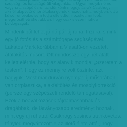
szépség- és fiatalságőrült világunkban. Ugyan melyik nő ne
vágyna a szépülésre, az időnkénti megújulásra? Csakhogy
akinél alapvető önértékelési gondok húzódnak a mélyben, ott a
külső renoválás sem tudja elfeledtetni ezeket, mi több,
megerősítheti őket abban, hogy csakis ezen múlik a
boldogságuk.
Mindenkiből lehet jó nő pár új ruha, frizura, smink,
egy jó fotós és a számítógépe segítségével.
Lakatos Márk korábban a Viasat3-on vezetett
átalakítós műsort. Ott mindössze egy hét alatt
kellett elérnie, hogy az alany kimondja: „Szeretem a
testem”. Hogy ez mennyire volt őszinte, azt
hagyjuk. Most már durván nyomja: új műsorában
van orrplasztika, ajakfeltöltés és mosolykorrekció
(persze egy szépészeti rendelő támogatásával).
Ezek a beavatkozások fájdalmasabbak és
drágábbak, de látványosabb eredményt hoznak,
mint egy új ruhatár. Csakhogy sosincs utánkövetés,
tényleg megváltozott-e az illető élete attól, hogy