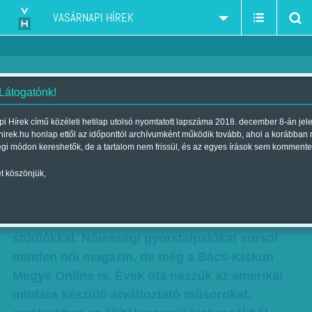
VASÁRNAPI HÍREK
 Látogatónk!
Megvehető szépség
i Hírek című közéleti hetilap utolsó nyomtatott lapszáma 2018. december 8-án jel
hirek.hu honlap ettől az időponttól archívumként működik tovább, ahol a korábban
Szerző:
Bálint Orsolya
| Megjelent a 2012. április 15.-i lapszámban
égi módon kereshetők, de a tartalom nem frissül, és az egyes írások sem kommente
t köszönjük,
Az átváltoztatás soha nem volt még ennyire
népszerű és ekkora biznisz. Tele az internet
több tízezer forintos csomagokat kínáló
stúdiókkal. Nőiességi gyorstalpalókat sorsol
minden női magazin, de még a Bács-Kiskun
Megye Online is. Évek óta nézzük az amerikai
mintára készülő átváltoztató műsorokat,