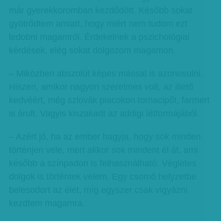
már gyerekkoromban kezdődött. Később sokat
gyötrődtem amiatt, hogy miért nem tudom ezt
ledobni magamról. Érdekelnek a pszichológiai
kérdések, elég sokat dolgozom magamon.
– Miközben abszolút képes mással is azonosulni.
Hiszen, amikor nagyon szerelmes volt, az illető
kedvéért, még szlovák piacokon tornacipőt, farmert
is árult. Vagyis kiszakadt az addigi létformájából.
– Azért jó, ha az ember hagyja, hogy sok minden
történjen vele, mert akkor sok mindent él át, ami
később a színpadon is felhasználható. Végletes
dolgok is történtek velem. Egy csomó helyzetbe
belesodort az élet, míg egyszer csak vigyázni
kezdtem magamra.