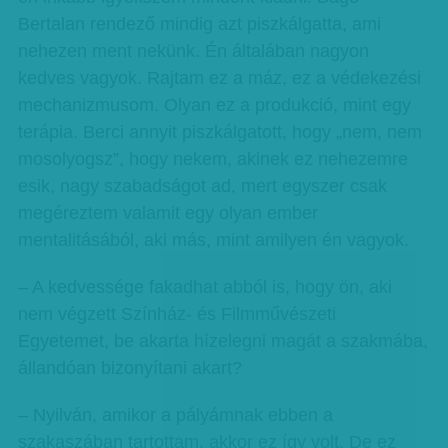
Bertalan rendező mindig azt piszkálgatta, ami
nehezen ment nekünk. Én általában nagyon
kedves vagyok. Rajtam ez a máz, ez a védekezési
mechanizmusom. Olyan ez a produkció, mint egy
terápia. Berci annyit piszkálgatott, hogy „nem, nem
mosolyogsz”, hogy nekem, akinek ez nehezemre
esik, nagy szabadságot ad, mert egyszer csak
megéreztem valamit egy olyan ember
mentalitásából, aki más, mint amilyen én vagyok.
– A kedvessége fakadhat abból is, hogy ön, aki
nem végzett Színház- és Filmművészeti
Egyetemet, be akarta hízelegni magát a szakmába,
állandóan bizonyítani akart?
– Nyilván, amikor a pályámnak ebben a
szakaszában tartottam, akkor ez így volt. De ez