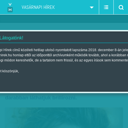
VASÁRNAPI HÍREK
 Látogatónk!
Színésznő vasbetonból
i Hírek című közéleti hetilap utolsó nyomtatott lapszáma 2018. december 8-án jel
hirek.hu honlap ettől az időponttól archívumként működik tovább, ahol a korábban
Szerző:
Bóta Gábor
| Megjelent a 2010. november 14.-i lapszámban
égi módon kereshetők, de a tartalom nem frissül, és az egyes írások sem kommente
t köszönjük,
Pokorny Liát a Beugró műsora tette országosan
ismertté. A budapesti Új Színház tagjaként a
most pénteken bemutatott A szív bűnei című
darabban láthatjuk brillírozni.