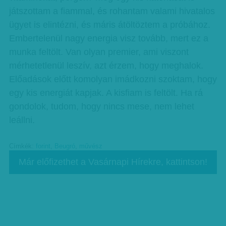
játszottam a fiammal, és rohantam valami hivatalos
ügyet is elintézni, és máris átöltöztem a próbához.
Embertelenül nagy energia visz tovább, mert ez a
munka feltölt. Van olyan premier, ami viszont
mérhetetlenül leszív, azt érzem, hogy meghalok.
Előadások előtt komolyan imádkozni szoktam, hogy
egy kis energiát kapjak. A kisfiam is feltölt. Ha rá
gondolok, tudom, hogy nincs mese, nem lehet
leállni.
Címkék:
forint
,
Beugró
,
művész
Már előfizethet a Vasárnapi Hírekre, kattintson!