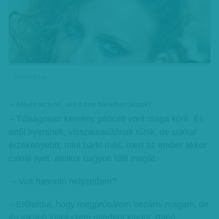
Pokorny Lia
hirdetes
– Milyen az a nő, akit A szív bűneiben játszik?
– Túlságosan kemény páncélt vont maga köré. És
ettől nyersnek, visszautasítónak tűnik, de sokkal
érzékenyebb, mint bárki más, mert az ember akkor
csinál ilyet, amikor nagyon félti magát.
– Volt hasonló helyzetben?
– Előfordul, hogy megpróbálom bezárni magam, de
én inkább igyekszem mindent kiadni. Bagó