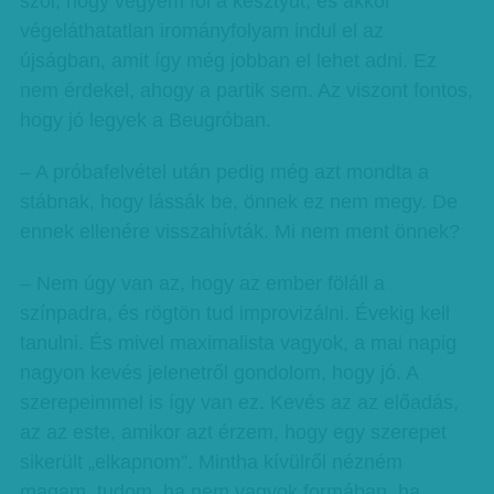
szól, hogy vegyem föl a kesztyűt, és akkor
végeláthatatlan irományfolyam indul el az
újságban, amit így még jobban el lehet adni. Ez
nem érdekel, ahogy a partik sem. Az viszont fontos,
hogy jó legyek a Beugróban.
– A próbafelvétel után pedig még azt mondta a
stábnak, hogy lássák be, önnek ez nem megy. De
ennek ellenére visszahívták. Mi nem ment önnek?
– Nem úgy van az, hogy az ember föláll a
színpadra, és rögtön tud improvizálni. Évekig kell
tanulni. És mivel maximalista vagyok, a mai napig
nagyon kevés jelenetről gondolom, hogy jó. A
szerepeimmel is így van ez. Kevés az az előadás,
az az este, amikor azt érzem, hogy egy szerepet
sikerült „elkapnom”. Mintha kívülről nézném
magam, tudom, ha nem vagyok formában, ha