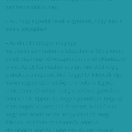
hamisan szólalok meg.
– Az, hogy egyedül neveli a gyerekét, hogy játszik
bele a pályájába?
– Az elmúlt hétvégén még egy
hajléktalanszínházban is játszottam a Teleki téren,
emiatt vasárnap két összpróbám és két előadásom
is volt. Az Új Színházban is a premier előtt végig
próbáltam a napokat. Akár reggel fél kilenctől, éjjel
háromnegyed tizenkettőig bent voltam. Egykor
lefeküdtem, fél hétkor pedig a hétéves gyerkőccel
kelni kellett. Éppen ma reggel gondoltam, hogy az
Isten engem vasbetonból teremtett. Nem értem,
hogy nem estem össze. Hogy lehet az, hogy
fölkelek, csinálom az uzsonnát, adom a
vitaminokat, pörgök? Még egy kis katonásat is