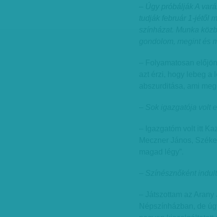
– Úgy próbálják A var
tudják február 1-jétől 
színházat. Munka közben
gondolom, megint és m
– Folyamatosan előjön
azt érzi, hogy lebeg a
abszurditása, ami megé
– Sok igazgatója volt
– Igazgatóm volt itt Kaz
Meczner János, Székely
magad légy”.
– Színésznőként indult
– Játszottam az Arany
Népszínházban, de úgy