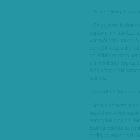
– És ha elfelejt bejönn
– Ez egyszer fordult el
kaptam, mint ide Lacház
van már este hatkor, ő,
nem jött meg, akkor tuti
az előbbi esetben beu
aki véletlenül épp az 
Mégis fegyelmit kaptam
színész.
– Fáradhatatlanul fest 
– Igen. Lefestettem pé
küzdelmet vívok azzal,
sem tudok elaludni. Me
Katinál például az a 
pedig ragyognia kell. K