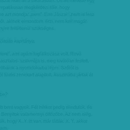
ászai Mari áll a takarásban. Ott áll mellette egy
 empatikusan megkérdezi tőle, hogy
ire azt mondja: „nem”. Erre Jászai: „nem is lesz
ől, akinek elmondom, érzi, nem kell magát
yire feltétlenül szükséges.
őadás kapitánya.
tere”, ami apám foglalkozása volt. Rovó
asztalos- szakmája is, meg kiválóan festett,
róbálok a nyomdokaiba lépni. Szőlőt is
l fúvós zenekart alapított, Ausztriába jártak át
 be?
b bent vagyok. Fél hétkor pedig elindulok, és
. Benyitok valamennyi öltözőbe. Az nem elég,
, hogy X. Y. itt van, már látták. X. Y. akkor
ttam.