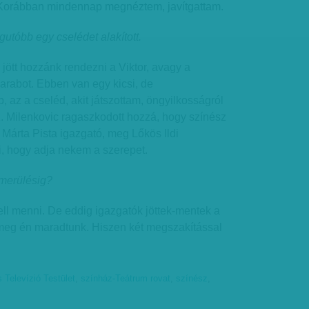
 Korábban mindennap megnéztem, javítgattam.
egutóbb egy cselédet alakított.
jött hozzánk rendezni a Viktor, avagy a
rabot. Ebben van egy kicsi, de
, az a cseléd, akit játszottam, öngyilkosságról
. Milenkovic ragaszkodott hozzá, hogy színész
 Márta Pista igazgató, meg Lőkös Ildi
, hogy adja nekem a szerepet.
imerülésig?
ll menni. De eddig igazgatók jöttek-mentek a
t meg én maradtunk. Hiszen két megszakítással
 Televízió Testület
,
színház-Teátrum rovat
,
színész
,