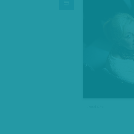
Rovó Rézi