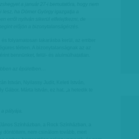
ázshegyet a január 27-i bemutatóra, hogy nem
mi lesz, ha Dörner György igazgatja a
 erről nyilván sikerül elfelejtkezni, de
egint előjön a bizonytalanságérzés.
 és folyamatosan takarásba kerül, az ember
 légüres térben. A bizonytalanságnak az az
rint bennünket, felül- és alulmúlhatatlan.
 ebben az épületben…
án István, Nyilassy Judit, Keleti István,
 Gábor, Márta István, ez hat, „a hetedik te
 a pályája.
 János Színházban, a Rock Színházban, a
 döntöttem, nem csinálom tovább, mert