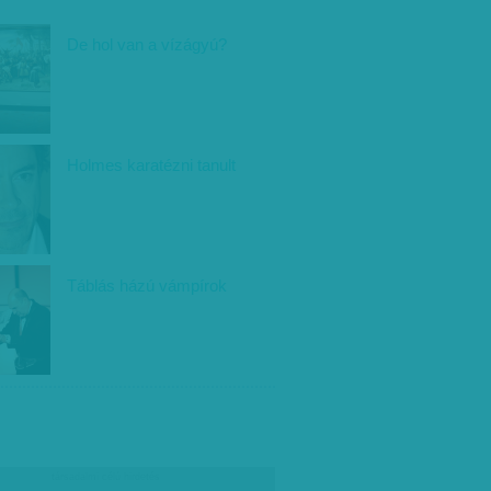
De hol van a vízágyú?
Holmes karatézni tanult
Táblás házú vámpírok
társadalmi célú hirdetés