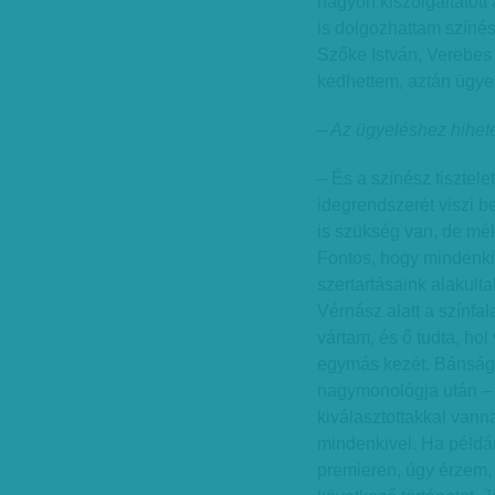
nagyon kiszolgáltatot
is dolgozhattam színés
Szőke István, Verebes 
kedhettem, aztán ügyel
– Az ügyeléshez hihet
– És a színész tisztel
idegrendszerét viszi be
is szükség van, de mél
Fontos, hogy mindenki
szertartásaink alakult
Vérnász alatt a színfal
vártam, és ő tudta, ho
egymás kezét. Bánsági
nagymonológja után –
kiválasztottakkal vann
mindenkivel. Ha példáu
premieren, úgy érzem