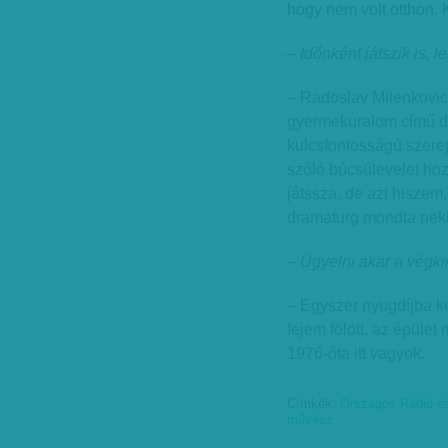
hogy nem volt otthon.
– Időnként játszik is, l
– Radoslav Milenkovic 
gyermekuralom című da
kulcsfontosságú szerep
szóló búcsúlevelet hoz
játssza, de azt hiszem,
dramaturg mondta neki
– Ügyelni akar a végk
– Egyszer nyugdíjba ke
fejem fölött, az épüle
1976-óta itt vagyok.
Címkék:
Országos Rádió és
művész