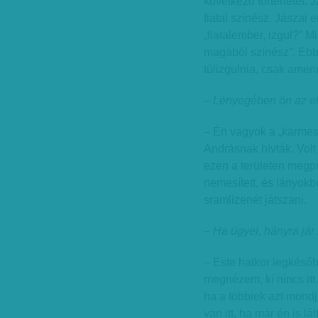
következő történetet. J
fiatal színész. Jászai
„fiatalember, izgul?” M
magából színész”. Ebb
túlizgulnia, csak amenn
– Lényegében ön az el
– Én vagyok a „karmes
Andrásnak hívták. Volt 
ezen a területen megp
nemesített, és lányokbó
sramlizenét játszani.
– Ha ügyel, hányra jár
– Este hatkor legkésőb
megnézem, ki nincs itt
ha a többiek azt mondják
van itt, ha már én is lá