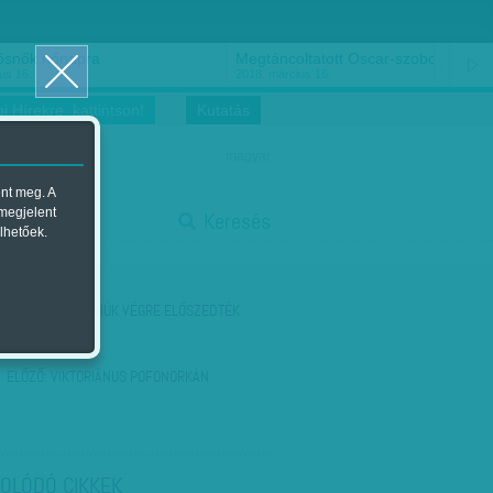
ősnők nőnapra
Megtáncoltatott Oscar-szobor
us 16.
2018. március 16.
i Hírekre, kattintson!
Kutatás
magyar
ent meg. A
start
 megjelent
Keresés
lhetőek.
stop
KÖVETKEZŐ:
A FIÚK VÉGRE ELŐSZEDTÉK
ELŐZŐ:
VIKTORIÁNUS POFONORKÁN
OLÓDÓ CIKKEK