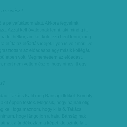
i a színész?
ő a pályafutásom alatt. Akkora fegyelmit
a. Azzal kell óvatosnak lenni, aki mindig itt
 ha fél hétkor, amikor kötelező bent lenni, még
ra elírta az előadás idejét. Ilyen is volt már. De
grasztottam az előadásba egy másik kollégát,
épületben volt. Meg­mentettem az előadást.
, mert nem vettem észre, hogy nincs itt egy
is?
ldául Takács Katit meg Bánsági Ildikót. Komoly
 akit éppen festek. Megesik, hogy hajnali ötig
g kell fogalmaznom, hogy ki is ő. Takács
minimum, hogy lángoljon a haja. Bánságinak
atinak ajándékoztam a képet, de szinte fájt,