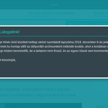
hirdetés
Ha még egyszer nyolcvanéves…
Barbie-h
2018. március 16.
2018. márci
Már előfizethet a Vasárnap
 Látogatónk!
i Hírek című közéleti hetilap utolsó nyomtatott lapszáma 2018. december 8-án jel
hirek.hu honlap ettől az időponttól archívumként működik tovább, ahol a korábban
ókusz
Szerintem
Ízlés
Sport
égi módon kereshetők, de a tartalom nem frissül, és az egyes írások sem kommente
t köszönjük,
tözőbe
lent a 2012. január 08.-i lapszámban
z ügyelője. Színészként indult a pályája,
zereti a színészeket, hogy portrékat fest róluk.
KAPCS