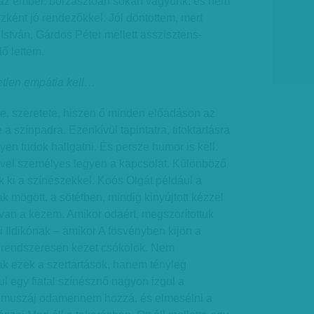
t az ember, borzasztóan sokan vagyunk, és nem
zként jó rendezőkkel. Jól döntöttem, mert
István, Gárdos Péter mellett asszisztens­
ő lettem.
etlen empátia kell…
ete, szeretete, hiszen ő minden előadáson az
 a színpadra. Ezenkívül tapintatra, titoktartásra
yen tudok hallgatni. És persze humor is kell.
vel személyes legyen a kapcsolat. Különböző
ak ki a színészekkel. Koós Olgát például a
ak mögött, a sötétben, mindig kinyújtott kézzel
l van a kezem. Amikor odaért, megszorítottuk
 Ildikónak – amikor A fösvényben kijön a
 rendszeresen kezet csókolok. Nem
ak ezek a szertartások, hanem tényleg
l egy fiatal színésznő nagyon izgul a
, muszáj odamennem hozzá, és elmesélni a