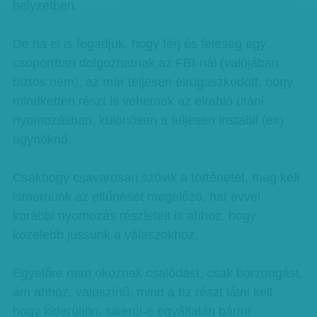
helyzetben.
De ha el is fogadjuk, hogy férj és feleség egy
csoportban dolgozhatnak az FBI-nál (valójában
biztos nem), az már teljesen elrugaszkodott, hogy
mindketten részt is vehetnek az elrabló utáni
nyomozásban, különösen a teljesen instabil (ex)
ügynöknő.
Csakhogy csavarosan szövik a történetet, meg kell
ismernünk az eltűnését megelőző, hat évvel
korábbi nyomozás részleteit is ahhoz, hogy
közelebb jussunk a válaszokhoz.
Egyelőre nem okoznak csalódást, csak borzongást,
ám ahhoz, valószínű, mind a tíz részt látni kell,
hogy kiderüljön, sikerül-e egyáltalán bármi