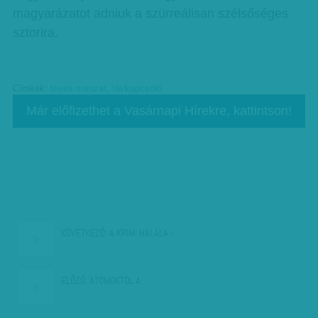
magyarázatot adniuk a szürreálisan szélsőséges
sztorira.
Címkék:
tévés sorozat
,
távkapcsoló
Már előfizethet a Vasárnapi Hírekre, kattintson!
KÖVETKEZŐ:
A KRIMI HALÁLA -…
ELŐZŐ:
ATOMOKTÓL A…