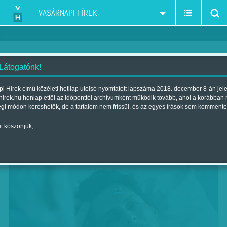
VASÁRNAPI HÍREK
 Látogatónk!
Szürreálisan szélsőséges
i Hírek című közéleti hetilap utolsó nyomtatott lapszáma 2018. december 8-án jel
hirek.hu honlap ettől az időponttól archívumként működik tovább, ahol a korábban
Szerző:
Bálint Orsolya
| Megjelent a 2017. október 14.-i lapszámban
égi módon kereshetők, de a tartalom nem frissül, és az egyes írások sem kommente
t köszönjük,
Elfeledve, AXN