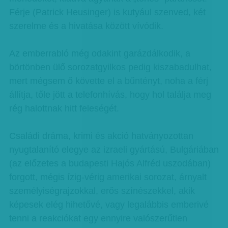
Férje (Patrick Heusinger) is kutyául szenved, két
szerelme és a hivatása között vívódik.
Az emberrabló még odakint garázdálkodik, a
börtönben ülő sorozatgyilkos pedig kiszabadulhat,
mert mégsem ő követte el a bűntényt, noha a férj
állítja, tőle jött a telefonhívás, hogy hol találja meg
rég halottnak hitt feleségét.
Családi dráma, krimi és akció hatványozottan
nyugtalanító elegye az izraeli gyártású, Bulgáriában
(az előzetes a budapesti Hajós Alfréd uszodában)
forgott, mégis ízig-vérig amerikai sorozat, árnyalt
személyiségrajzokkal, erős színészekkel, akik
képesek elég hihetővé, vagy legalábbis emberivé
tenni a reakciókat egy ennyire valószerűtlen