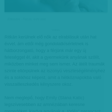
Elfeledve - Forrás: AXN.com
hirdetes
Ritkán kerülnek elő nők az elrablásuk után hat
évvel, ám ettől még gondolatkísérletnek is
hátborzongató, hogy a férjünk már egy új
feleséggel él, akit a gyermekünk anyának szólít,
miközben minket meg sem ismer. Az átélt traumák
szinte eltörpülnek az iszonyú veszteségélményhez
és a sokkhoz képest, amit a hétköznapokba való
visszailleszkedés kényszere okoz.
Nem meglepő, hogy Emily (Stana Katic)
legszívesebben az amnéziában keresne
menedéket, kiadva agyának a „törlés” parancsot.