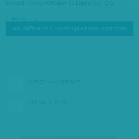
Bassett, Forest Whitaker és Lupita Nyong’o.
Címkék:
filmvilág
Már előfizethet a Vasárnapi Hírekre, kattintson!
KÖVETKEZŐ:
4. MAGYAR FILMHÉT
ELŐZŐ:
TÜKRÖM, TÜKRÖM
társadalmi célú hirdetés