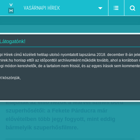
VASÁRNAPI HÍREK
 Látogatónk!
Támad a Fekete Párduc - A
i Hírek című közéleti hetilap utolsó nyomtatott lapszáma 2018. december 8-án jel
hirek.hu honlap ettől az időponttól archívumként működik tovább, ahol a korábban
hazai mozikba február 15-én
égi módon kereshetők, de a tartalom nem frissül, és az egyes írások sem kommente
érkezik
t köszönjük,
Szerző:
B. O.
| Megjelent a 2018. február 03.-i lapszámban
Elájultak az első nézők a Marvel színes bőrű
szuperhősétől: a Fekete Párducra már
elővételben több jegy fogyott, mint eddig
bármelyik szuperhősfilmre.