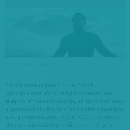
Fekete Párduc - Forrás: forumhungary
hirdetes
A hazai mozikba február 15-én érkező
párducjelmezes hős (Chadwick Boseman) egy
elképzelt afrikai törzs vezetője, aki egyszerre harcol
a gyarmatosítók ellen és a Bosszúállók csapatában
a világ megmentéséért. A Ryan Coogler rendezte
filmben olyan sztárok is feltűnnek, mint Angela